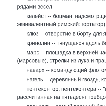
рядами весел
келейст -- боцман, надсмотрщи
эквивалентный римский: гортатор)
клюз -- отверстие в борту для 
кринолин -- тянущаяся вдоль б
марс -- площадка в верхней ч
(марсовые), стрелки из лука и п
наварх -- командующий флотом
нагель -- деревянный гвоздь,
пентеконтор, пентеконтера -- 
рассчитанная на пятьдесят гребцо