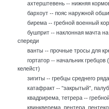
ахтерштевень -- нижняя кормо
бархоут -- пояс наружной обши
бирема -- гребной военный ко
бушприт -- наклонная мачта н
спереди
ванты -- прочные тросы для к
гортатор -- начальник гребцов
келейст)
зигиты -- гребцы среднего ряд
катафракт -- "закрытый", палу
квадрирема, тетрера -- гребн
квинкверема, пентера, пентеко