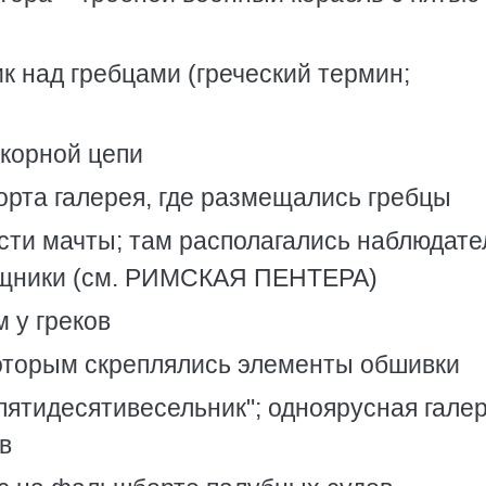
к над гребцами (греческий термин;
якорной цепи
орта галерея, где размещались гребцы
асти мачты; там располагались наблюдате
ращники (см. РИМСКАЯ ПЕНТЕРА)
 у греков
 которым скреплялись элементы обшивки
"пятидесятивесельник"; одноярусная галер
в