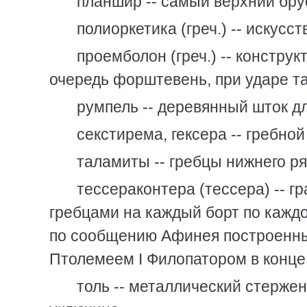
планшир -- самый верхний бр
полиоркетика (греч.) -- искусс
проемболон (греч.) -- констру
очередь форштевень, при ударе т
румпель -- деревянный шток д
секстирема, гексера -- гребно
таламиты -- гребцы нижнего р
тессераконтера (тессера) -- 
гребцами на каждый борт по каждой
по сообщению Афинея построенны
Птолемеем I Филопатором в конце I
толь -- металлический стержен