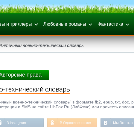
вы и триллеры
Любовные романы
Фантастика
Античный военно-технический словарь
Авторские права
о-технический словарь
чный военно-технический словарь" в формате fb2, epub, txt, doc, p
истрации и SMS на сайте LibFox.Ru (ЛибФокс) или прочесть описан
В Instagram
В Одноклассниках
Мы Вконтак