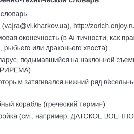
 словарь
ajra@vl.kharkov.ua), http://zorich.enjoy.ru
мовая оконечность (в Античности, как пра
, рыбьего или драконьего хвоста)
 парус, подымавшийся на наклонной съем
 ТРИРЕМА)
которым затягивался нижний ряд вёсельн
бный корабль (греческий термин)
стройка (см., например, ДАТСКОЕ ВОЕНН