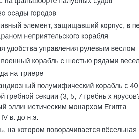
ус на фальшборте палубных судов
тво осады городов
ктивный элемент, защищавший корпус, в п
араном неприятельского корабля
ля удобства управления рулевым веслом
й военный корабль с шестью рядами весе
яда на триере
грандиозный полумифический корабль с 40
 гребной секции (3, 5, 7 гребных ярусов?
й эллинистическим монархом Египта
V в. до н.э.
ь, на котором поворачивается вёсельная