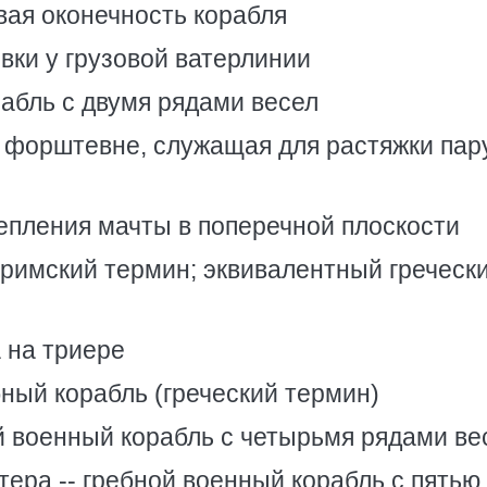
вая оконечность корабля
вки у грузовой ватерлинии
рабль с двумя рядами весел
а форштевне, служащая для растяжки пар
репления мачты в поперечной плоскости
 (римский термин; эквивалентный гречески
а на триере
бный корабль (греческий термин)
ой военный корабль с четырьмя рядами ве
тера -- гребной военный корабль с пятью