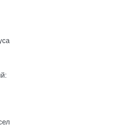
уса
й:
сел