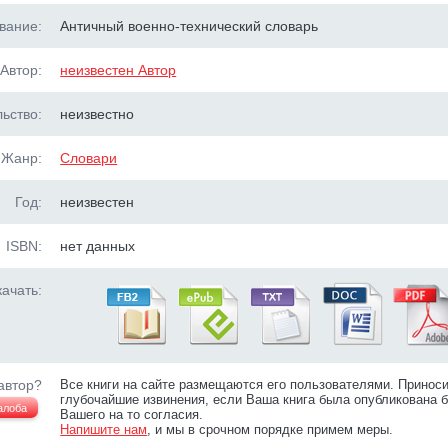
вание:
Античный военно-технический словарь
Автор:
неизвестен Автор
ьство:
неизвестно
Жанр:
Словари
Год:
неизвестен
ISBN:
нет данных
ачать:
автор?
Все книги на сайте размещаются его пользователями. Принос
глубочайшие извинения, если Ваша книга была опубликована б
алоба
Вашего на то согласия.
Напишите нам
, и мы в срочном порядке примем меры.