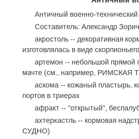
Античный военно-технический
Составитель: Александр Зорич (v
акростоль -- декоративная кор
изготовлялась в виде скорпионьего
артемон -- небольшой прямой
мачте (см., например, РИМСКАЯ
аскома -- кожаный пластырь, 
портов в триерах
афракт -- "открытый", беспалу
ахтеркастль -- кормовая над
СУДНО)