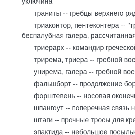
уключина
траниты -- гребцы верхнего ря
триаконтор, пентеконтера -- "
беспалубная галера, рассчитанная
триерарх -- командир греческ
трирема, триера -- гребной во
унирема, галера -- гребной во
фальшборт -- продолжение бо
форштевень -- носовая оконеч
шпангоут -- поперечная связь 
штаги -- прочные тросы для к
эпактида -- небольшое посыль