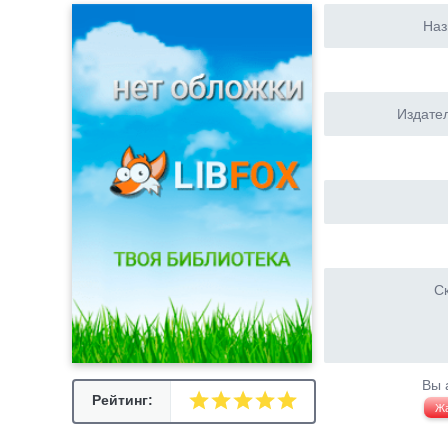
Наз
Издател
Ск
Вы 
Рейтинг:
Ж