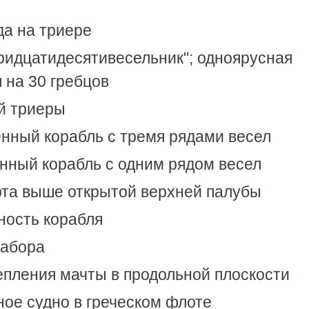
да на триере
тридцатидесятивесельник"; одноярусная
 на 30 гребцов
ой триеры
енный корабль с тремя рядами весел
енный корабль с одним рядом весел
рта выше открытой верхней палубы
ность корабля
набора
репления мачты в продольной плоскости
ное судно в греческом флоте