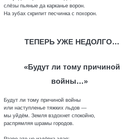
слёзы пьяные да карканье ворон.
На зубах скрипит песчинка с похорон.
ТЕПЕРЬ УЖЕ НЕДОЛГО…
«Будут ли тому причиной
войны…»
Будут ли тому причиной войны
или наступленье тяжких льдов —
мы уйдём. Земля вздохнет спокойно,
распрямляя шрамы городов.
Разве это не издёвка злая: