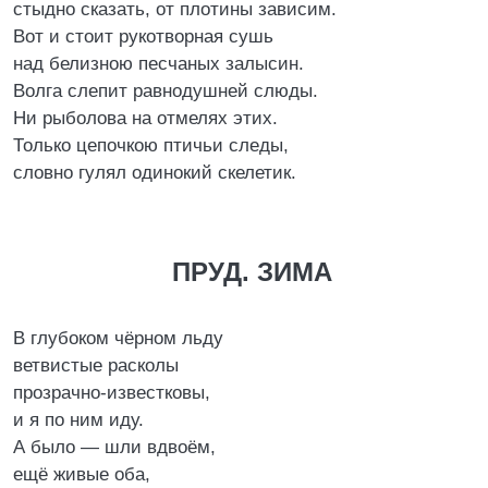
стыдно сказать, от плотины зависим.
Вот и стоит рукотворная сушь
над белизною песчаных залысин.
Волга слепит равнодушней слюды.
Hи рыболова на отмелях этих.
Только цепочкою птичьи следы,
словно гулял одинокий скелетик.
ПРУД. ЗИМА
В глубоком чёрном льду
ветвистые расколы
прозрачно-известковы,
и я по ним иду.
А было — шли вдвоём,
ещё живые оба,