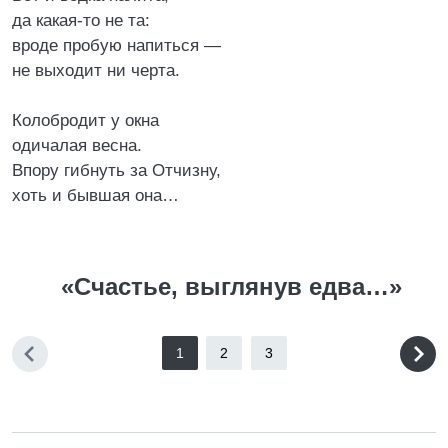
да какая-то не та:
вроде пробую напиться —
не выходит ни черта.
Колобродит у окна
одичалая весна.
Впору гибнуть за Отчизну,
хоть и бывшая она…
«Счастье, выглянув едва…»
1
2
3