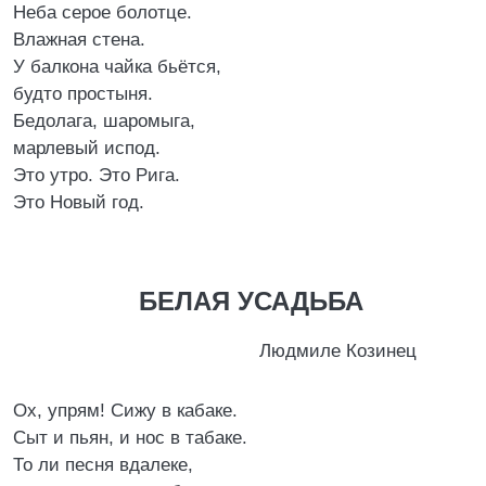
Hеба серое болотце.
Влажная стена.
У балкона чайка бьётся,
будто простыня.
Бедолага, шаромыга,
марлевый испод.
Это утро. Это Рига.
Это Hовый год.
БЕЛАЯ УСАДЬБА
Людмиле Козинец
Ох, упрям! Сижу в кабаке.
Сыт и пьян, и нос в табаке.
То ли песня вдалеке,