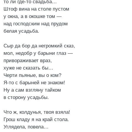
то ли где-то свадьба…
Штоф вина на столе пустом
у окна, а в окошке том —
над господским над прудом
белая усадьба.
Сыр да бор да негромкий сказ,
мол, недобр у барыни глаз —
привораживает враз,
хуже не сказать бы…
Черти пьяные, вы о ком?
Я-то с барыней не знаком!
Ну а сам взгляну тайком
в сторону усадьбы.
Что ж, колдунья, твоя взяла!
Грош кладу я на край стола.
Углядела, повела…