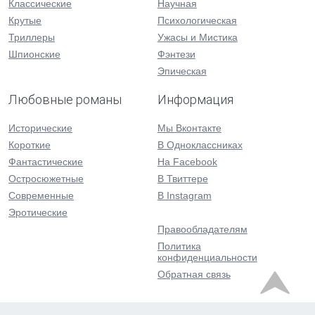
Классические
Научная
Крутые
Психологическая
Триллеры
Ужасы и Мистика
Шпионские
Фэнтези
Эпическая
Любовные романы
Информация
Исторические
Мы Вконтакте
Короткие
В Одноклассниках
Фантастические
На Facebook
Остросюжетные
В Твиттере
Современные
В Instagram
Эротические
Правообладателям
Политика
конфиденциальности
Обратная связь