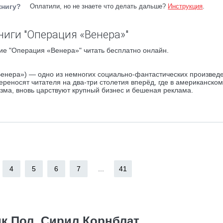
книгу?
Оплатили, но не знаете что делать дальше?
Инструкция
.
ниги "Операция «Венера»"
ие "Операция «Венера»" читать бесплатно онлайн.
енера») — одно из немногих социально-фантастических произвед
реносят читателя на два-три столетия вперёд, где в американском
изма, вновь царствуют крупный бизнес и бешеная реклама.
4
5
6
7
...
41
к Пол, Сирил Корнблат