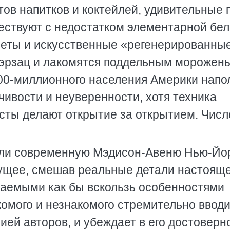
ов напитков и коктейлей, удивительные 
ествуют с недостатком элементарной бе
леты и искусственные «регенерированны
эрзац и лакомятся поддельным морожен
00-миллионного населения Америки напо
ивости и неуверенности, хотя техника
сты делают открытие за открытием. Числ
сли современную Мэдисон-Авеню Нью-Йо
ущее, смешав реальные детали настояще
аемыми как бы вскользь особенностями
комого и незнакомого стремительно ввод
ией авторов, и убеждает в его достоверн