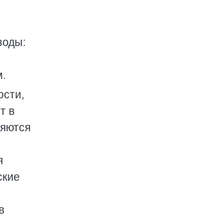
зоды:
м.
ости,
т в
ляются
я
ские
в