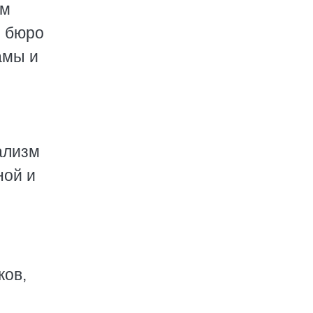
ом
о бюро
амы и
ализм
ной и
ков,