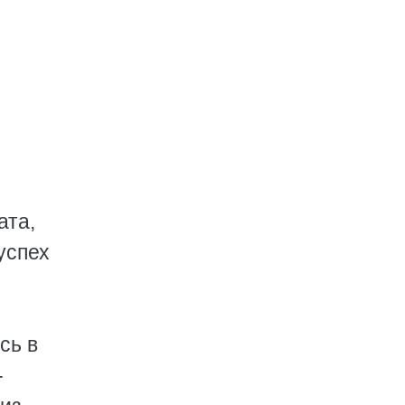
ата,
успех
сь в
-