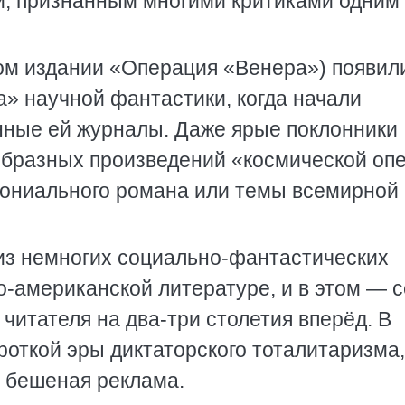
, признанным многими критиками одним 
ом издании «Операция «Венера») появил
а» научной фантастики, когда начали
нные ей журналы. Даже ярые поклонники
образных произведений «космической оп
лониального романа или темы всемирной
из немногих социально-фантастических
-американской литературе, и в этом — с
 читателя на два-три столетия вперёд. В
роткой эры диктаторского тоталитаризма,
и бешеная реклама.