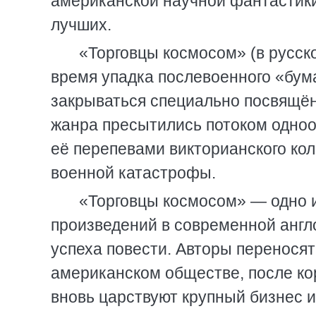
американской научной фантастики
лучших.
«Торговцы космосом» (в русск
время упадка послевоенного «бум
закрываться специально посвящё
жанра пресытились потоком одно
её перепевами викторианского ко
военной катастрофы.
«Торговцы космосом» — одно 
произведений в современной англо
успеха повести. Авторы переносят
американском обществе, после ко
вновь царствуют крупный бизнес 