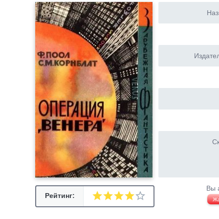
Наз
Издател
Ск
Вы 
Рейтинг:
Ж