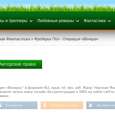
вы и триллеры
Любовные романы
Фантастика
ная Фантастика
» Фредерик Пол - Операция «Венера»
Авторские права
я «Венера»" в формате fb2, epub, txt, doc, pdf. Жанр: Научная Фа
можете читать книгу онлайн без регистрации и SMS на сайте LibFox
ывами.
В Instagram
В Одноклассниках
Мы Вконтак