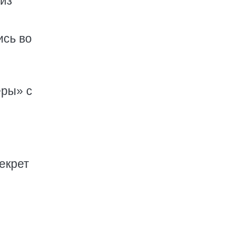
из
ись во
еры» с
екрет