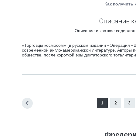
Как получить 
Описание к
Описание и краткое содержан
«Торговцы космосом» (в русском издании «Операция «В
современной англо-американской литературе. Авторы пе
обществе, после короткой эры диктаторского тоталитар
1
2
3
Фредери