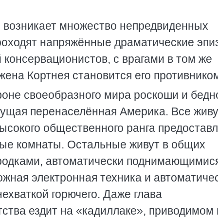
, возникает множество непредвиденных
проходят напряжённые драматические эпи
 консервационистов, с врагами в том же
 жена Кортнея становится его противнико
оне своеобразного мира роскоши и бедн
дущая перенаселённая Америка. Все живу
высокого общественного ранга предостав
ные комнаты. Остальные живут в общих
родками, автоматически поднимающимис
ожная электронная техника и автоматиче
ехваткой горючего. Даже глава
ства ездит на «кадиллаке», приводимом 