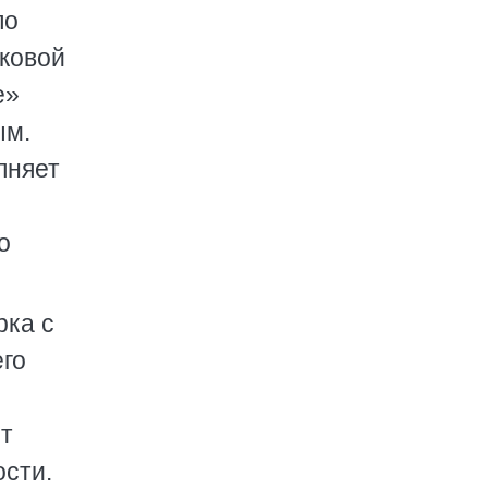
по
лковой
е»
ым.
лняет
о
рка с
го
ит
ости.