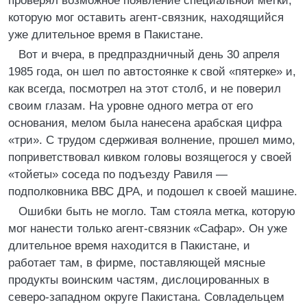
проверял возможное появление специальной метки,
которую мог оставить агент-связник, находящийся
уже длительное время в Пакистане.
Вот и вчера, в предпраздничный день 30 апреля
1985 года, он шел по автостоянке к свой «пятерке» и,
как всегда, посмотрел на этот столб, и не поверил
своим глазам. На уровне одного метра от его
основания, мелом была нанесена арабская цифра
«три». С трудом сдерживая волнение, прошел мимо,
поприветствовал кивком головы возящегося у своей
«тойеты» соседа по подъезду Равиля —
подполковника ВВС ДРА, и подошел к своей машине.
Ошибки быть не могло. Там стояла метка, которую
мог нанести только агент-связник «Сафар». Он уже
длительное время находится в Пакистане, и
работает там, в фирме, поставляющей мясные
продукты воинским частям, дислоцированных в
северо-западном округе Пакистана. Совладельцем