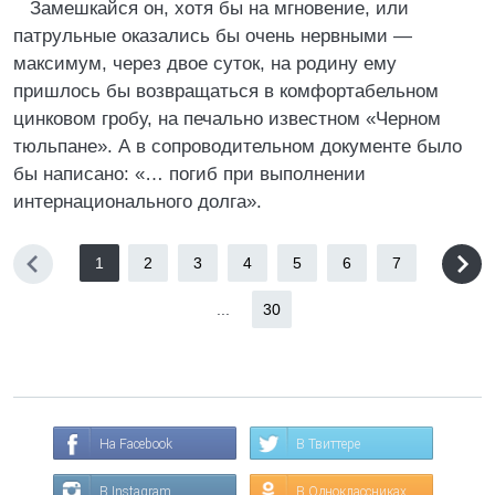
Замешкайся он, хотя бы на мгновение, или
патрульные оказались бы очень нервными —
максимум, через двое суток, на родину ему
пришлось бы возвращаться в комфортабельном
цинковом гробу, на печально известном «Черном
тюльпане». А в сопроводительном документе было
бы написано: «… погиб при выполнении
интернационального долга».
1
2
3
4
5
6
7
...
30
На Facebook
В Твиттере
В Instagram
В Одноклассниках