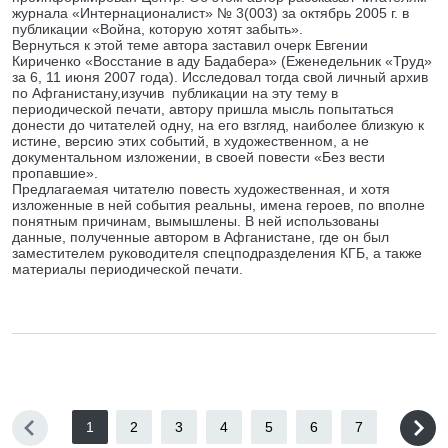
журнала «Интернационалист» № 3(003) за октябрь 2005 г. в
публикации «Война, которую хотят забыть».
Вернуться к этой теме автора заставил очерк Евгении
Кириченко «Восстание в аду Бадабера» (Еженедельник «Труд»
за 6, 11 июня 2007 года). Исследовал тогда свой личный архив
по Афганистану,изучив публикации на эту тему в
периодической печати, автору пришла мысль попытаться
донести до читателей одну, на его взгляд, наиболее близкую к
истине, версию этих событий, в художественном, а не
документальном изложении, в своей повести «Без вести
пропавшие».
Предлагаемая читателю повесть художественная, и хотя
изложенные в ней события реальны, имена героев, по вполне
понятным причинам, вымышлены. В ней использованы
данные, полученные автором в Афганистане, где он был
заместителем руководителя спецподразделения КГБ, а также
материалы периодической печати.
1
2
3
4
5
6
7