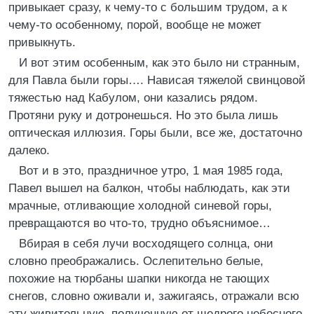
привыкает сразу, к чему-то с большим трудом, а к
чему-то особенному, порой, вообще не может
привыкнуть.
И вот этим особенным, как это было ни странным,
для Павла были горы…. Нависая тяжелой свинцовой
тяжестью над Кабулом, они казались рядом.
Протяни руку и дотронешься. Но это была лишь
оптическая иллюзия. Горы были, все же, достаточно
далеко.
Вот и в это, праздничное утро, 1 мая 1985 года,
Павел вышел на балкон, чтобы наблюдать, как эти
мрачные, отливающие холодной синевой горы,
превращаются во что-то, трудно объяснимое…
Вбирая в себя лучи восходящего солнца, они
словно преображались. Ослепительно белые,
похожие на тюрбаны шапки никогда не тающих
снегов, словно оживали и, зажигаясь, отражали всю
эту живительную, полученную от щедрого небесного