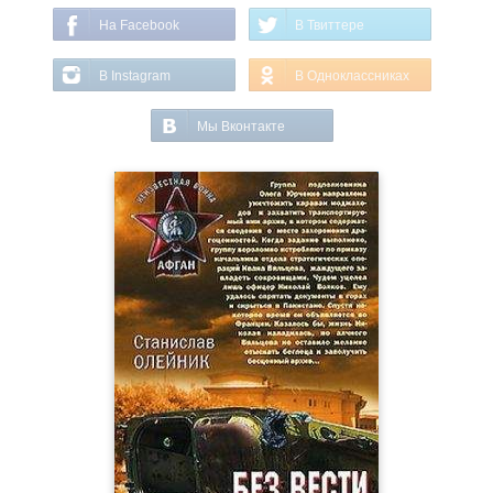
На Facebook
В Твиттере
В Instagram
В Одноклассниках
Мы Вконтакте