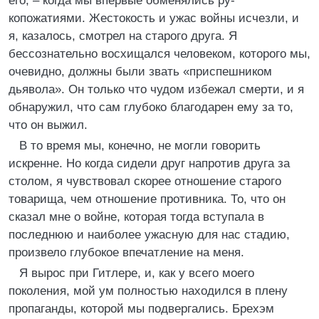
его, – когда мы впервые обменялись ру-
копожатиями. Жестокость и ужас войны исчезли, и
я, казалось, смотрел на старого друга. Я
бессознательно восхищался человеком, которого мы,
очевидно, должны были звать «приспешником
дьявола». Он только что чудом избежал смерти, и я
обнаружил, что сам глубоко благодарен ему за то,
что он выжил.
В то время мы, конечно, не могли говорить
искренне. Но когда сидели друг напротив друга за
столом, я чувствовал скорее отношение старого
товарища, чем отношение противника. То, что он
сказал мне о войне, которая тогда вступала в
последнюю и наиболее ужасную для нас стадию,
произвело глубокое впечатление на меня.
Я вырос при Гитлере, и, как у всего моего
поколения, мой ум полностью находился в плену
пропаганды, которой мы подвергались. Брехэм