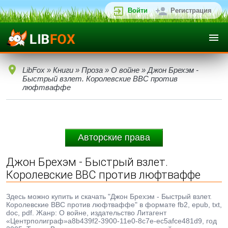
Войти
Регистрация
LibFox
»
Книги
»
Проза
»
О войне
» Джон Брехэм -
Быстрый взлет. Королевские ВВС против
люфтваффе
Авторские права
Джон Брехэм - Быстрый взлет.
Королевские ВВС против люфтваффе
Здесь можно купить и скачать "Джон Брехэм - Быстрый взлет.
Королевские ВВС против люфтваффе" в формате fb2, epub, txt,
doc, pdf. Жанр: О войне, издательство Литагент
«Центрполиграф»a8b439f2-3900-11e0-8c7e-ec5afce481d9, год