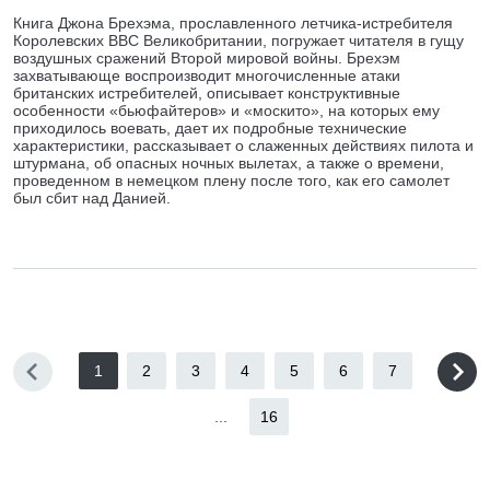
Книга Джона Брехэма, прославленного летчика-истребителя
Королевских ВВС Великобритании, погружает читателя в гущу
воздушных сражений Второй мировой войны. Брехэм
захватывающе воспроизводит многочисленные атаки
британских истребителей, описывает конструктивные
особенности «бьюфайтеров» и «москито», на которых ему
приходилось воевать, дает их подробные технические
характеристики, рассказывает о слаженных действиях пилота и
штурмана, об опасных ночных вылетах, а также о времени,
проведенном в немецком плену после того, как его самолет
был сбит над Данией.
1
2
3
4
5
6
7
...
16