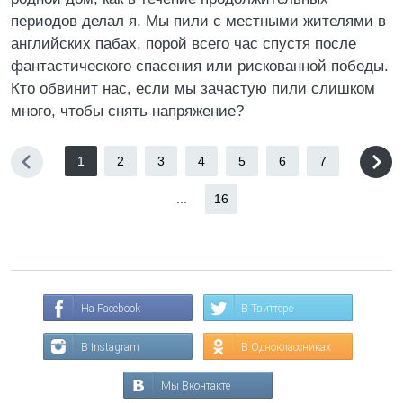
периодов делал я. Мы пили с местными жителями в
английских пабах, порой всего час спустя после
фантастического спасения или рискованной победы.
Кто обвинит нас, если мы зачастую пили слишком
много, чтобы снять напряжение?
1
2
3
4
5
6
7
...
16
На Facebook
В Твиттере
В Instagram
В Одноклассниках
Мы Вконтакте