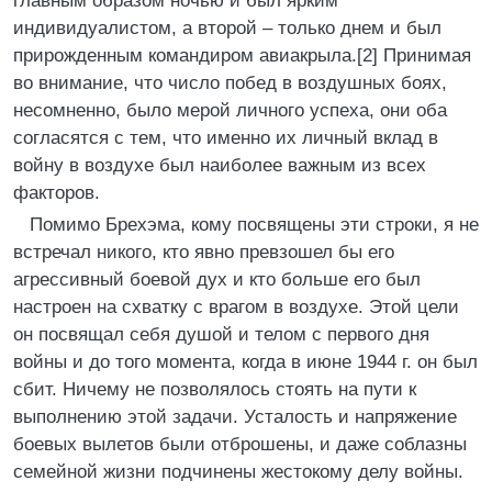
главным образом ночью и был ярким
индивидуалистом, а второй – только днем и был
прирожденным командиром авиакрыла.[2] Принимая
во внимание, что число побед в воздушных боях,
несомненно, было мерой личного успеха, они оба
согласятся с тем, что именно их личный вклад в
войну в воздухе был наиболее важным из всех
факторов.
Помимо Брехэма, кому посвящены эти строки, я не
встречал никого, кто явно превзошел бы его
агрессивный боевой дух и кто больше его был
настроен на схватку с врагом в воздухе. Этой цели
он посвящал себя душой и телом с первого дня
войны и до того момента, когда в июне 1944 г. он был
сбит. Ничему не позволялось стоять на пути к
выполнению этой задачи. Усталость и напряжение
боевых вылетов были отброшены, и даже соблазны
семейной жизни подчинены жестокому делу войны.