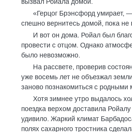
вызвал Ройала домой.
«Герцог Брэнсфорд умирает, —
спешно вернитесь домой, пока не 
И вот он дома. Ройал был благ
провести с отцом. Однако атмосф
было невозможно.
На рассвете, проверив состоя
уже восемь лет не объезжал земл
заново познакомиться с родными 
Хотя зимнее утро выдалось хо
поездка верхом доставила Ройалу 
удивило. Жаркий климат Барбадоса 
полях сахарного тростника сделал