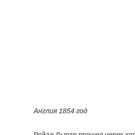
Англия 1854 год
Ройал Дьюар прошел через хо