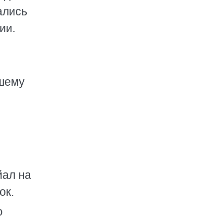
ались
ии.
вшему
йал на
ок.
ю