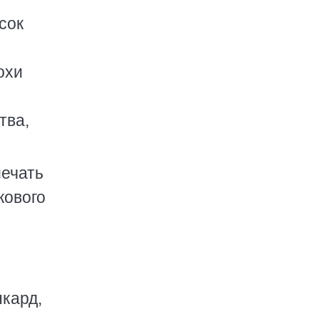
сок
охи
тва,
мечать
кового
нкард,