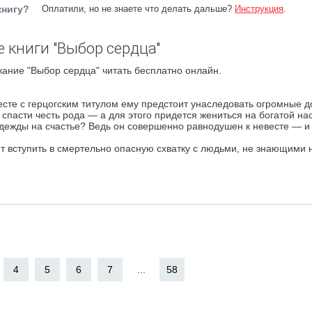
книгу?
Оплатили, но не знаете что делать дальше?
Инструкция
.
 книги "Выбор сердца"
ание "Выбор сердца" читать бесплатно онлайн.
сте с герцогским титулом ему предстоит унаследовать огромные д
пасти честь рода — а для этого придется жениться на богатой на
адежды на счастье? Ведь он совершенно равнодушен к невесте — и
ит вступить в смертельно опасную схватку с людьми, не знающими н
4
5
6
7
...
58