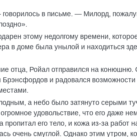
 говорилось в письме. — Милорд, пожалу
поздно».
одарен этому недолгому времени, которо
ера в доме была унылой и находиться зд
ние отца, Ройал отправился на конюшню.
и Брэнсфордов и радовался возможности
местами.
лодным, а небо было затянуто серыми ту
огромное удовольствие, что его даже не
пропитал его тело, и кожа из-за работ н
ась очень смуглой. Однако этим утром, ко