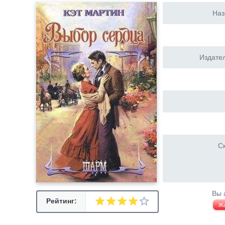
Наз
Издател
Ск
Вы 
Рейтинг:
Ж