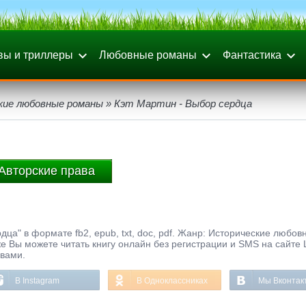
вы и триллеры
Любовные романы
Фантастика
кие любовные романы
» Кэт Мартин - Выбор сердца
Авторские права
дца" в формате fb2, epub, txt, doc, pdf. Жанр: Исторические любов
 же Вы можете читать книгу онлайн без регистрации и SMS на сайте 
ывами.
В Instagram
В Одноклассниках
Мы Вконтак