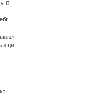
у. В
себя
вышел
рь еще
ко