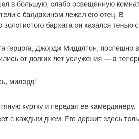
шел в большую, слабо освещенную комнат
тели с балдахином лежал его отец. В
 золотистого бархата он казался тенью 
га герцога, Джордж Миддлтон, поспешно 
лились от долгих лет услужения — а тепе
сь, милорд!
тяную куртку и передал ее камердинеру.
ет с каждым днем. Его держит здесь толь