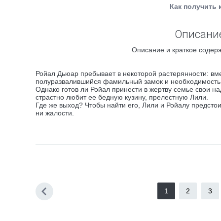
Как получить 
Описание
Описание и краткое содерж
Ройал Дьюар пребывает в некоторой растерянности: вме
полуразвалившийся фамильный замок и необходимость с
Однако готов ли Ройал принести в жертву семье свои н
страстно любит ее бедную кузину, прелестную Лили.
Где же выход? Чтобы найти его, Лили и Ройалу предсто
ни жалости.
1
2
3