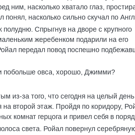
ред ним, насколько хватало глаз, простир
 понял, насколько сильно скучал по Англ
 полудню. Спрыгнув на дворе с крупного
 маленьким жеребенком подарили на его
 Ройал передал повод поспешно подбежа
и побольше овса, хорошо, Джимми?
ым из-за того, что сегодня на целый день
 на второй этаж. Пройдя по коридору, Ро
ых комнат герцога и привел себя в поряд
полоса света. Ройал повернул серебряну