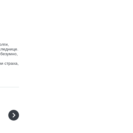
олги,
следнице.
 безумно,
и страха,