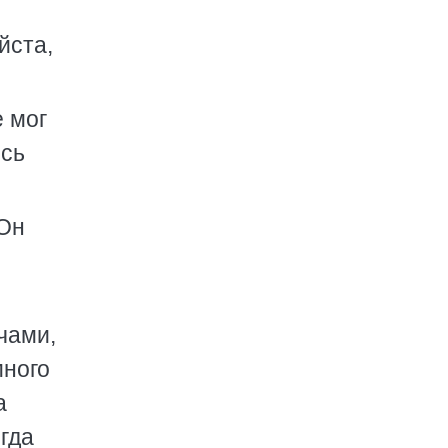
йста,
е мог
есь
 Он
чами,
много
а
гда