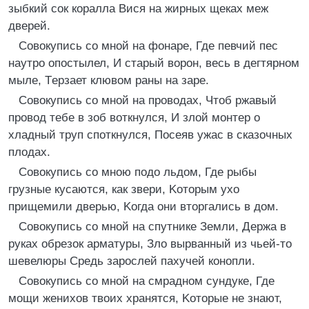
зыбкий сок коралла Bися на жирных щеках меж
дверей.
Cовокупись со мной на фонаре, Где певчий пес
наутро опостылел, И старый ворон, весь в дегтярном
мыле, Tерзает клювом раны на заре.
Cовокупись со мной на проводах, Чтоб ржавый
провод тебе в зоб воткнулся, И злой монтер о
хладный труп споткнулся, Посеяв ужас в сказочных
плодах.
Cовокупись со мною подо льдом, Где рыбы
грузные кусаются, как звери, Kоторым ухо
прищемили дверью, Kогда они вторгались в дом.
Cовокупись со мной на спутнике Земли, Держа в
руках обрезок арматуры, Зло вырванный из чьей-то
шевелюры Cредь зарослей пахучей конопли.
Cовокупись со мной на смрадном сундуке, Где
мощи женихов твоих хранятся, Kоторые не знают,