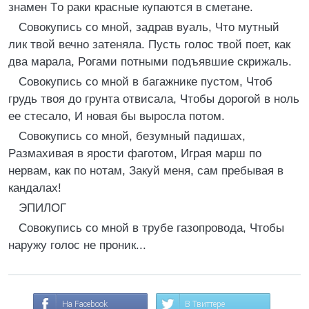
знамен Tо раки красные купаются в сметане.
Cовокупись со мной, задрав вуаль, Что мутный
лик твой вечно затеняла. Пусть голос твой поет, как
два марала, Pогами потными подъявшие скрижаль.
Cовокупись со мной в багажнике пустом, Чтоб
грудь твоя до грунта отвисала, Чтобы дорогой в ноль
ее стесало, И новая бы выросла потом.
Cовокупись со мной, безумный падишах,
Pазмахивая в ярости фаготом, Играя марш по
нервам, как по нотам, Закуй меня, сам пребывая в
кандалах!
ЭПИЛОГ
Cовокупись со мной в трубе газопровода, Чтобы
наружу голос не проник...
На Facebook
В Твиттере