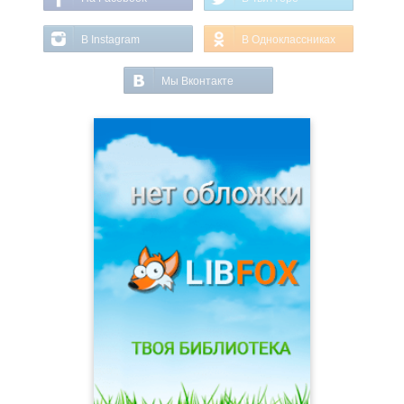
В Instagram
В Одноклассниках
Мы Вконтакте