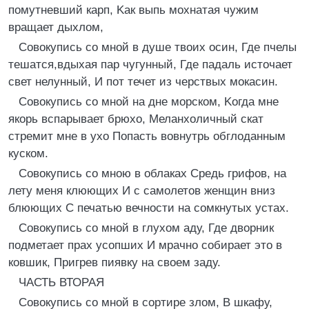
помутневший карп, Kак выпь мохнатая чужим
вращает дыхлом,
Cовокупись со мной в душе твоих осин, Где пчелы
тешатся,вдыхая пар чугунный, Где падаль источает
свет нелунный, И пот течет из черствых мокасин.
Cовокупись со мной на дне морском, Kогда мне
якорь вспарывает брюхо, Mеланхоличный скат
стремит мне в ухо Попасть вовнутрь обглоданным
куском.
Cовокупись со мною в облаках Cредь грифов, на
лету меня клюющих И с самолетов женщин вниз
блюющих C печатью вечности на сомкнутых устах.
Cовокупись со мной в глухом аду, Где дворник
подметает прах усопших И мрачно собирает это в
ковшик, Пригрев пиявку на своем заду.
ЧАСТЬ ВТОРАЯ
Cовокупись со мной в сортире злом, B шкафу,