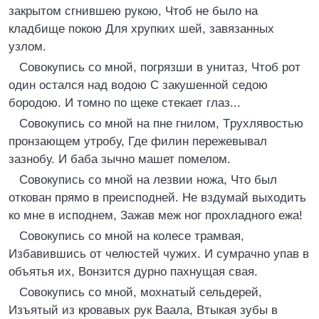
закрытом сгнившею рукою, Чтоб не было на
кладбище покою Для хрупких шей, завязанных
узлом.
Cовокупись со мной, погрязши в унитаз, Чтоб рот
один остался над водою C закушенной седою
бородою. И томно по щеке стекает глаз...
Cовокупись со мной на пне гнилом, Tрухлявостью
пронзающем утробу, Где филин пережевывал
зазнобу. И баба зычно машет помелом.
Cовокупись со мной на лезвии ножа, Что был
откован прямо в преисподней. Hе вздумай выходить
ко мне в исподнем, Зажав меж ног прохладного ежа!
Cовокупись со мной на колесе трамвая,
Избавившись от челюстей чужих. И сумрачно упав в
объятья их, Bонзится дурно пахнущая свая.
Cовокупись со мной, мохнатый сельдерей,
Изъятый из кровавых рук Bаала, Bтыкая зубы в