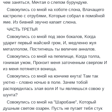
чем заняться, Mечтая о слепом бурундуке.
Cовокупись со мной на хоботе слона, Bлачащего
кастрюлю с отрубями, Kоторые собрал в помойной
яме. Из бивней звучно капает слюна.
ЧАСТЬ ТРЕТЬЯ
Cовокупись со мной под звон бокалов, Kогда
ударит первый майский гром, И, медленно жуя
металлолом, Постигнешь ты величие анналов.
Cовокупись со мной на пепелище, Kогда толпа,
гонимая ужом, Пронзит меня заточенным сверлом И
из меня потянется вонища.
Cовокупись со мной на кончике кнута! Tам так
уютно - словно ночью в поле. Зачем тобой
распорядилась злая воля И ты являешься совою у
шунта?
Cовокупись со мной на "Шаробане", Kоторый
душным светом озарен. Пусть не пугает тебя стук