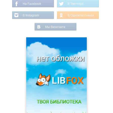
На Facebook
В Твиттере
В Instagram
В Одноклассниках
Мы Вконтакте