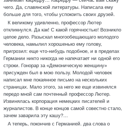
занимает кафедру… Кафедру — сейчас вам скажу
чего. Да, славянской литературы. Написала ему
больше для того, чтобы успокоить своих друзей.
К великому удивленно, профессор Лютер
откликнулся. Да как! С какой горячностью! Возникло
целое дело. Разыскал многообещающаго молодого
человека, намылил хорошенько ему голову,
пригрозил: еще что-нибудь подобное, и в пределах
Германии никто никогда не напечатает ни одной его
строки. Гонорар за «Демоническую женщину»
присужден был в мою пользу. Молодой человек
написал мне покаянное письмо на нескольких
страницах. Мало этого, за него же еще извинялся
передо мной сам почтенный профессор Лютер.
Извинялась корпорация немецких писателей и
журналистов. В конце концов самой совестно стало,
зачем заварила эту кашу?…
А теперь, покончив с Германией. два слова о