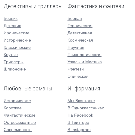
Детективы и триллеры
Фантастика и фэнтези
Боевик
Боевая
Детектив
Героическая
Иронические
Детективная
Исторические
Космическая
Классические
Научная
Крутые
Психологическая
Триллеры
Ужасы и Мистика
Шпионские
Фэнтези
Эпическая
Любовные романы
Информация
Исторические
Мы Вконтакте
Короткие
В Одноклассниках
Фантастические
На Facebook
Остросюжетные
В Твиттере
Современные
В Instagram