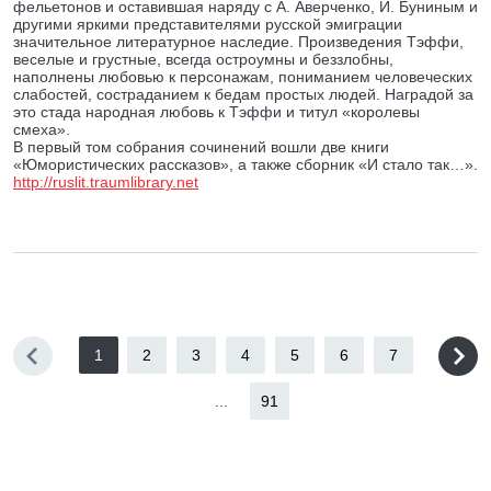
фельетонов и оставившая наряду с А. Аверченко, И. Буниным и
другими яркими представителями русской эмиграции
значительное литературное наследие. Произведения Тэффи,
веселые и грустные, всегда остроумны и беззлобны,
наполнены любовью к персонажам, пониманием человеческих
слабостей, состраданием к бедам простых людей. Наградой за
это стада народная любовь к Тэффи и титул «королевы
смеха».
В первый том собрания сочинений вошли две книги
«Юмористических рассказов», а также сборник «И стало так…».
http://ruslit.traumlibrary.net
1
2
3
4
5
6
7
...
91