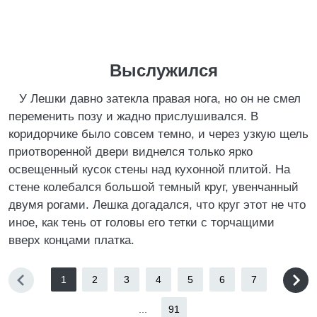
Выслужился
У Лешки давно затекла правая нога, но он не смел
переменить позу и жадно прислушивался. В
коридорчике было совсем темно, и через узкую щель
приотворенной двери виднелся только ярко
освещенный кусок стены над кухонной плитой. На
стене колебался большой темный круг, увенчанный
двумя рогами. Лешка догадался, что круг этот не что
иное, как тень от головы его тетки с торчащими
вверх концами платка.
1
2
3
4
5
6
7
...
91