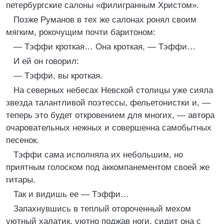
петербургские салоны «филигранным Христом».
Позже Руманов в тех же салонах ронял своим
мягким, рокочущим почти баритоном:
— Тэффи кроткая… Она кроткая, — Тэффи…
И ей он говорил:
— Тэффи, вы кроткая.
На северных небесах Невской столицы уже сияла
звезда талантливой поэтессы, фельетонистки и, —
теперь это будет откровением для многих, — автора
очаровательных нежных и совершенна самобытных
песенок.
Тэффи сама исполняла их небольшим, но
приятным голоском под аккомпанементом своей же
гитары.
Так и видишь ее — Тэффи…
Запахнувшись в теплый отороченный мехом
уютный халатик, уютно поджав ноги, сидит она с