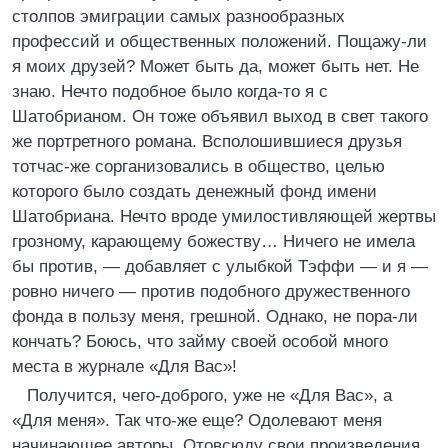
столпов эмиграции самых разнообразных
профессий и общественных положений. Пощажу-ли
я моих друзей? Может быть да, может быть нет. Не
знаю. Нечто подобное было когда-то я с
Шатобрианом. Он тоже объявил выход в свет такого
же портретного романа. Всполошившиеся друзья
тотчас-же сорганизовались в общество, целью
которого было создать денежный фонд имени
Шатобриана. Нечто вроде умилостивляющей жертвы
грозному, карающему божеству… Ничего не имела
бы против, — добавляет с улыбкой Тэффи — и я —
ровно ничего — против подобного дружественного
фонда в пользу меня, грешной. Однако, не пора-ли
кончать? Боюсь, что займу своей особой много
места в журнале «Для Вас»!
Получится, чего-доброго, уже не «Для Вас», а
«Для меня». Так что-же еще? Одолевают меня
начинающее авторы. Отовсюду свои произведения