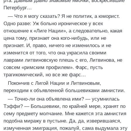
рта. Давным давно знакомые ямочки, воскресившие
Петербург…
— Что я могу сказать? Я не политик, а юморист.
Одно разве: Уж больно ироническое у всех
отношение к «Лиге Нации», а следовательно, какая
цена тому, признает она кого-нибудь, или не
признает. И, право, ничего не изменилось и не
изменится от того, что она украсила своими
лаврами литвиновскую плешь с его, Литвинова, не
совсем «римским профилем». Фарс, пусть
трагикомический, но все же фарс…
Покончив с Лигой Нации и Литвиновым,
переходим к объявленной большевиками амнистии.
— Точно-ли она объявлена ими? — усумнилась
Тэффи? — Большевики, по крайней мере, хранят по
сему предмету молчание. Мне кажется эта амнистия
подобна миражу в пустыне. Да, да, изверившаяся,
измученная эмиграция, пожалуй, сама выдумала эту