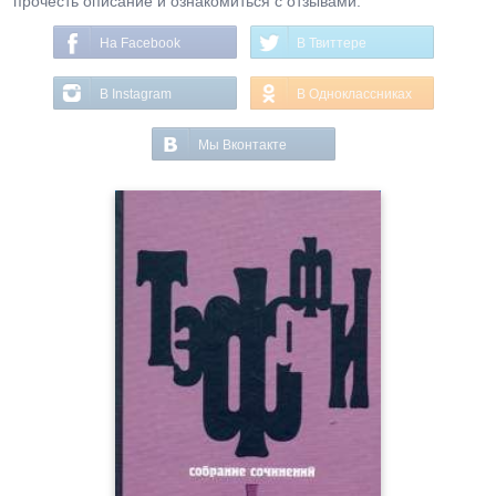
прочесть описание и ознакомиться с отзывами.
На Facebook
В Твиттере
В Instagram
В Одноклассниках
Мы Вконтакте