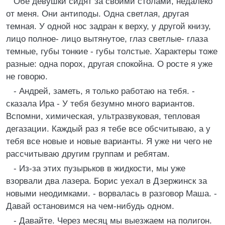
Обе девушки сидят за своими столами, недалеко
от меня. Они антиподы. Одна светлая, другая
темная. У одной нос задран к верху, у другой книзу,
лицо полное- лицо вытянутое, глаз светлые- глаза
темные, губы тонкие - губы толстые. Характеры тоже
разные: одна порох, другая спокойна. О росте я уже
не говорю.
- Андрей, заметь, я только работаю на тебя. -
сказала Ира - У тебя безумно много вариантов.
Вспомни, химическая, ультразвуковая, тепловая
дегазации. Каждый раз я тебе все обсчитываю, а у
тебя все новые и новые варианты. Я уже ни чего не
рассчитываю другим группам и ребятам.
- Из-за этих пузырьков в жидкости, мы уже
взорвали два лазера. Борис уехал в Дзержинск за
новыми неодимками. - ворвалась в разговор Маша. -
Давай остановимся на чем-нибудь одном.
- Давайте. Через месяц мы выезжаем на полигон.