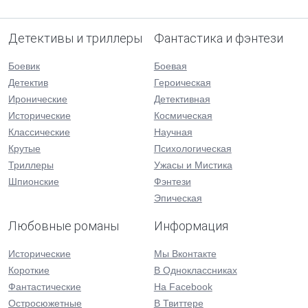
Детективы и триллеры
Фантастика и фэнтези
Боевик
Боевая
Детектив
Героическая
Иронические
Детективная
Исторические
Космическая
Классические
Научная
Крутые
Психологическая
Триллеры
Ужасы и Мистика
Шпионские
Фэнтези
Эпическая
Любовные романы
Информация
Исторические
Мы Вконтакте
Короткие
В Одноклассниках
Фантастические
На Facebook
Остросюжетные
В Твиттере