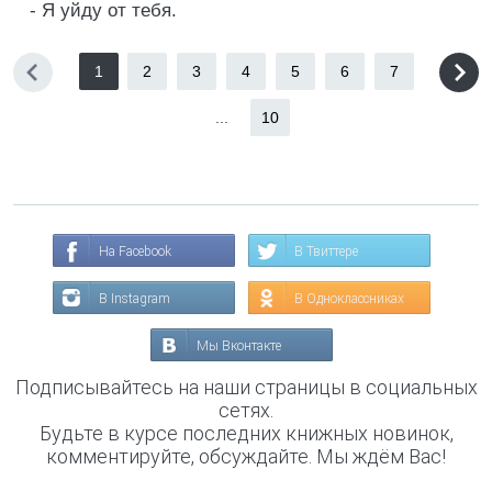
- Я уйду от тебя.
1
2
3
4
5
6
7
...
10
На Facebook
В Твиттере
В Instagram
В Одноклассниках
Мы Вконтакте
Подписывайтесь на наши страницы в социальных
сетях.
Будьте в курсе последних книжных новинок,
комментируйте, обсуждайте. Мы ждём Вас!