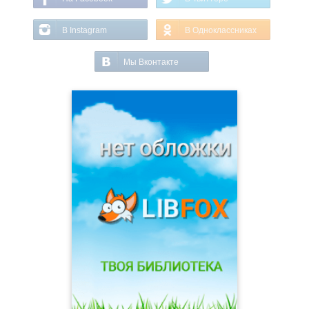
В Instagram
В Одноклассниках
Мы Вконтакте