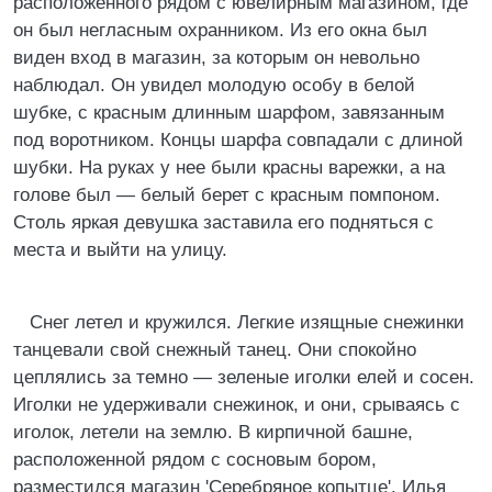
расположенного рядом с ювелирным магазином, где
он был негласным охранником. Из его окна был
виден вход в магазин, за которым он невольно
наблюдал. Он увидел молодую особу в белой
шубке, с красным длинным шарфом, завязанным
под воротником. Концы шарфа совпадали с длиной
шубки. На руках у нее были красны варежки, а на
голове был — белый берет с красным помпоном.
Столь яркая девушка заставила его подняться с
места и выйти на улицу.
Снег летел и кружился. Легкие изящные снежинки
танцевали свой снежный танец. Они спокойно
цеплялись за темно — зеленые иголки елей и сосен.
Иголки не удерживали снежинок, и они, срываясь с
иголок, летели на землю. В кирпичной башне,
расположенной рядом с сосновым бором,
разместился магазин 'Серебряное копытце'. Илья