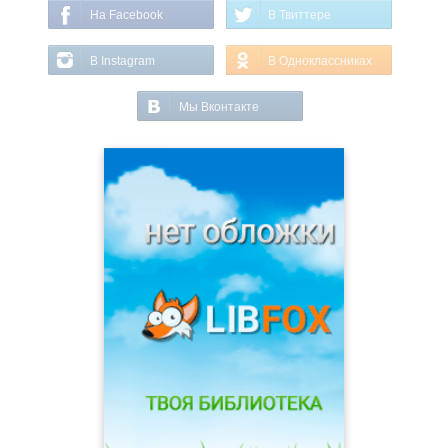
На Facebook
В Твиттере
В Instagram
В Одноклассниках
Мы Вконтакте