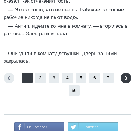
сказал, как отчеканил гость.
— Это хорошо, что не пьешь. Рабочие, хорошие
рабочие никогда не пьют водку.
— Антип, идемте ко мне в комнату, — вторглась в
разговор Электра и встала.
Они ушли в комнату девушки. Дверь за ними
закрылась.
1
2
3
4
5
6
7
...
56
На Facebook
В Твиттере