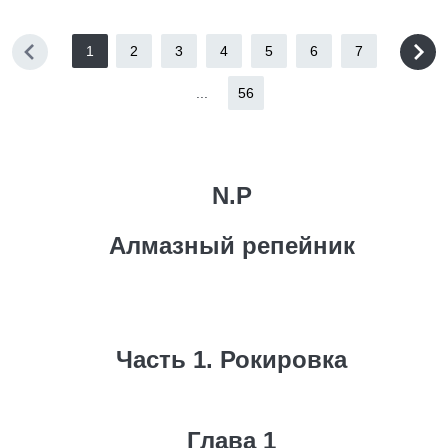
1
2
3
4
5
6
7
...
56
N.P
Алмазный репейник
Часть 1. Рокировка
Глава 1