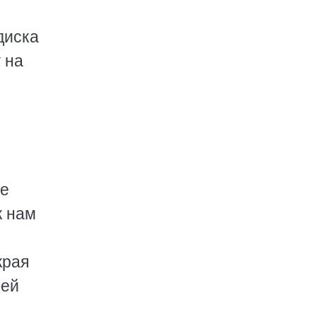
диска
 на
Не
к нам
края
 ей