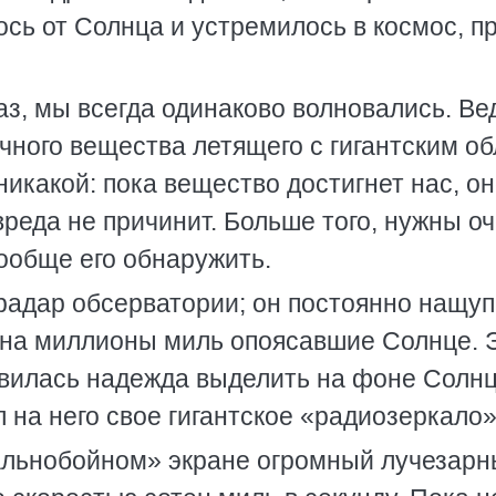
ось от Солнца и устремилось в космос, п
аз, мы всегда одинаково волновались. Ве
чного вещества летящего с гигантским о
никакой: пока вещество достигнет нас, о
реда не причинит. Больше того, нужны о
ообще его обнаружить.
радар обсерватории; он постоянно нащу
на миллионы миль опоясавшие Солнце. 
оявилась надежда выделить на фоне Солн
 на него свое гигантское «радиозеркало»
дальнобойном» экране огромный лучезар