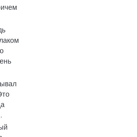
ричем
дь
блаком
но
чень
пывал
Это
ца
.
ный