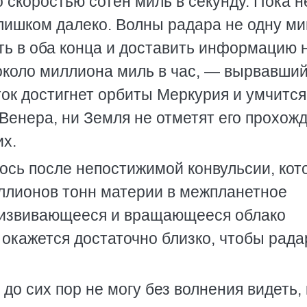
 скоростью сотен миль в секунду. Пока н
слишком далеко. Волны радара не одну ми
уть в оба конца и доставить информацию 
 около миллиона миль в час, — вырвавши
ток достигнет орбиты Меркурия и умчится
 Венера, ни Земля не отметят его прохож
их.
сь после непостижимой конвульсии, кот
иллионов тонн материи в межпланетное
о извивающееся и вращающееся облако
окажется достаточно близко, чтобы рада
 до сих пор не могу без волнения видеть, 