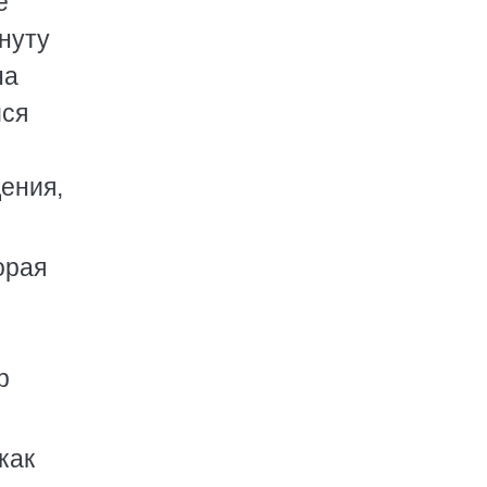
е
нуту
на
йся
дения,
орая
р
как