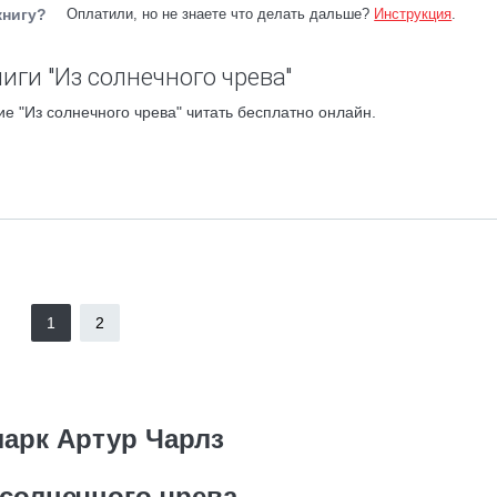
книгу?
Оплатили, но не знаете что делать дальше?
Инструкция
.
иги "Из солнечного чрева"
е "Из солнечного чрева" читать бесплатно онлайн.
1
2
ларк Артур Чарлз
 солнечного чрева