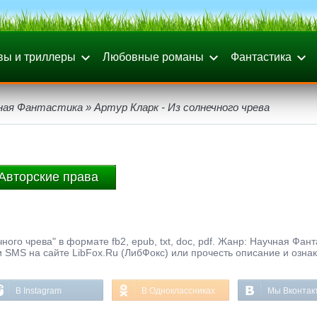
вы и триллеры
Любовные романы
Фантастика
ная Фантастика
» Артур Кларк - Из солнечного чрева
Авторские права
ного чрева" в формате fb2, epub, txt, doc, pdf. Жанр: Научная Фант
и SMS на сайте LibFox.Ru (ЛибФокс) или прочесть описание и озна
В Instagram
В Одноклассниках
Мы Вконтак