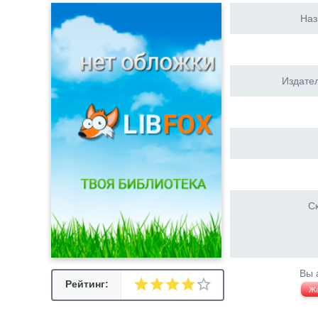
Наз
Издател
Ск
Вы 
Рейтинг:
Ж