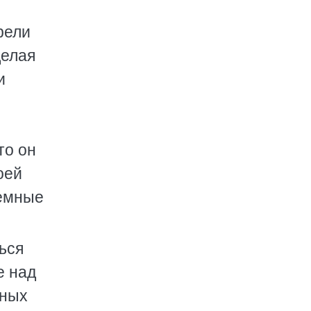
рели
делая
и
то он
оей
земные
ься
е над
чных