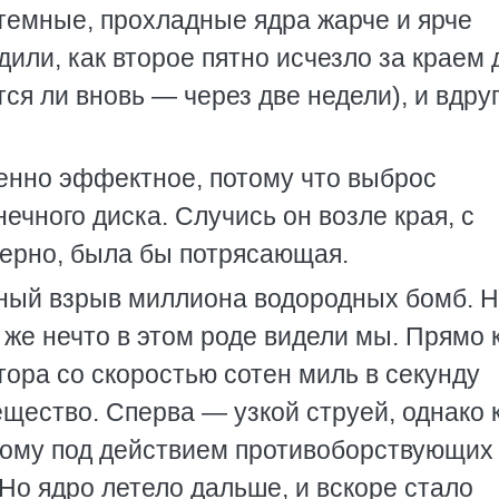
темные, прохладные ядра жарче и ярче
дили, как второе пятно исчезло за краем 
тся ли вновь — через две недели), и вдруг
енно эффектное, потому что выброс
ечного диска. Случись он возле края, с
верно, была бы потрясающая.
ный взрыв миллиона водородных бомб. 
 же нечто в этом роде видели мы. Прямо 
ора со скоростью сотен миль в секунду
ество. Сперва — узкой струей, однако 
рому под действием противоборствующих
Но ядро летело дальше, и вскоре стало