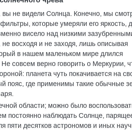
, вы не видели Солнца. Конечно, мы смот
 фильтры, которые умеряли его яркость, 
изменно висело над низкими зазубренным
, не восходя и не заходя, лишь описывая
оторый в нашем маленьком мире длился
Не совсем верно говорить о Меркурии, ч
ороной: планета чуть покачивается на св
ный пояс, где применимы такие обычные 
заря.
ечной области; можно было воспользоват
ем постоянно наблюдать Солнце, паряще
ля пяти десятков астрономов и иных нау