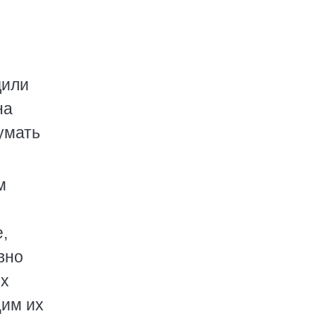
дили
на
умать
м
,
вно
их
щим их