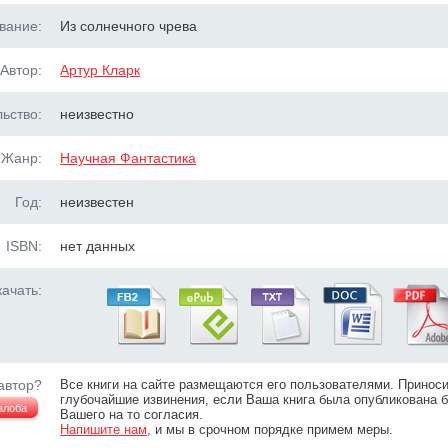
вание:
Из солнечного чрева
Автор:
Артур Кларк
ьство:
неизвестно
Жанр:
Научная Фантастика
Год:
неизвестен
ISBN:
нет данных
ачать:
автор?
Все книги на сайте размещаются его пользователями. Принос
глубочайшие извинения, если Ваша книга была опубликована б
алоба
Вашего на то согласия.
Напишите нам
, и мы в срочном порядке примем меры.