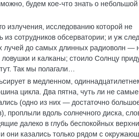
зможно, будем кое-что знать о небольшой
го излучения, исследованию которой не
ь из сотрудников обсерватории; и уж сле
их лучей до самых длинных радиоволн — 
 ловушки и калканы; стоило Солнцу прид
 тут. Так мы полагали…
сирует в медленном, одиннадцатилетне
ршина цикла. Два пятна, чуть ли не самые
ались (одно из них — достаточно большое
), проплыли вдоль солнечного диска, сло
дящие далеко в глубь беспокойных верхн
ми они казались только рядом с окружаю