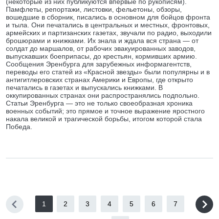
(некоторые из них публикуются впервые по рукописям).
Памфлеты, репортажи, листовки, фельетоны, обзоры,
вошедшие в сборник, писались в основном для бойцов фронта
и тыла. Они печатались в центральных и местных, фронтовых,
армейских и партизанских газетах, звучали по радио, выходили
брошюрами и книжками. Их знала и ждала вся страна — от
солдат до маршалов, от рабочих эвакуированных заводов,
выпускавших боеприпасы, до крестьян, кормивших армию.
Сообщения Эренбурга для зарубежных информагентств,
переводы его статей из «Красной звезды» были популярны и в
антигитлеровских странах Америки и Европы, где открыто
печатались в газетах и выпускались книжками. В
оккупированных странах они распространялись подпольно.
Статьи Эренбурга — это не только своеобразная хроника
военных событий; это прямое и точное выражение яростного
накала великой и трагической борьбы, итогом которой стала
Победа.
1
2
3
4
5
6
7