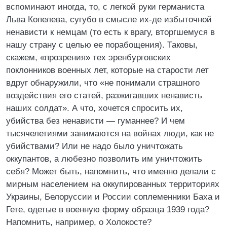
вспоминают иногда, то, с легкой руки германиста
Льва Копелева, сугубо в смысле их-де избыточной
ненависти к немцам (то есть к врагу, вторгшемуся в
нашу страну с целью ее порабощения). Таковы,
скажем, «прозрения» тех эренбурговских
поклонников военных лет, которые на старости лет
вдруг обнаружили, что «не понимали страшного
воздействия его статей, разжигавших ненависть
наших солдат». А что, хочется спросить их,
убийства без ненависти — гуманнее? И чем
тысячелетиями занимаются на войнах люди, как не
убийствами? Или не надо было уничтожать
оккупантов, а любезно позволить им уничтожить
себя? Может быть, напомнить, что именно делали с
мирным населением на оккупированных территориях
Украины, Белоруссии и России соплеменники Баха и
Гете, одетые в военную форму образца 1939 года?
Напомнить, например, о Холокосте?