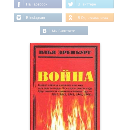
На Facebook
В Твиттере
В Instagram
В Одноклассниках
Мы Вконтакте