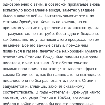
одновременно с этим, в советской пропаганде вновь
вспыхнуло восхваление вождя, заметно увядшее
было в начале войны. Читатель заметит это и по
статьям Эренбурга. Хочешь не хочешь, но он
принимал участие в укреплении сталинского культа
— разумеется, не так грубо, бесстыдно и бездарно,
как большинство участников этого процесса, но тем
не менее. Все его важные статьи, прежде чем
появиться в газете, печатались на хорошей бумаге и
отвозились Сталину. Вождь был личным цензором
писателя, о чем тот знал. Это обстоятельство
помимо воли влияло на текст; что касается фраз о
самом Сталине, то, как бы наивно это ни выглядело,
писались они не без расчета, что, прочтя, Сталин
задумается и, глядишь, захочет сказанному
соответствовать. В годы «оттепели» Эренбург как-то
заметил, что, умри Сталин в 1945-м, возможно,
победа в войне списала бы все его предвоенные