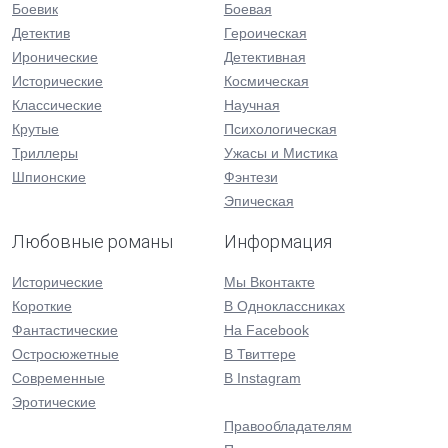
Боевик
Боевая
Детектив
Героическая
Иронические
Детективная
Исторические
Космическая
Классические
Научная
Крутые
Психологическая
Триллеры
Ужасы и Мистика
Шпионские
Фэнтези
Эпическая
Любовные романы
Информация
Исторические
Мы Вконтакте
Короткие
В Одноклассниках
Фантастические
На Facebook
Остросюжетные
В Твиттере
Современные
В Instagram
Эротические
Правообладателям