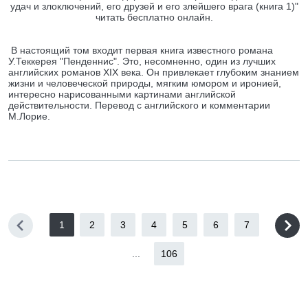
удач и злоключений, его друзей и его злейшего врага (книга 1)"
читать бесплатно онлайн.
В настоящий том входит первая книга известного романа
У.Теккерея "Пенденнис". Это, несомненно, один из лучших
английских романов XIX века. Он привлекает глубоким знанием
жизни и человеческой природы, мягким юмором и иронией,
интересно нарисованными картинами английской
действительности. Перевод с английского и комментарии
М.Лорие.
1
2
3
4
5
6
7
...
106