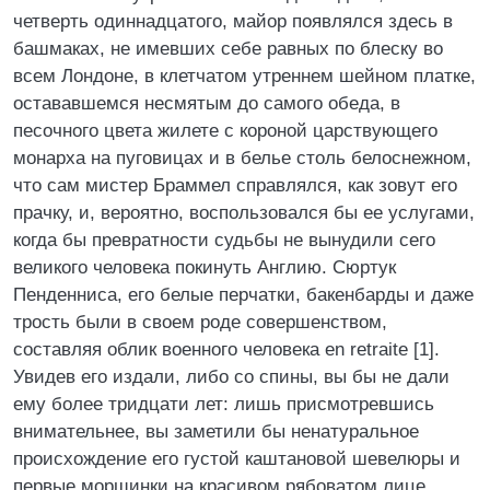
четверть одиннадцатого, майор появлялся здесь в
башмаках, не имевших себе равных по блеску во
всем Лондоне, в клетчатом утреннем шейном платке,
остававшемся несмятым до самого обеда, в
песочного цвета жилете с короной царствующего
монарха на пуговицах и в белье столь белоснежном,
что сам мистер Браммел справлялся, как зовут его
прачку, и, вероятно, воспользовался бы ее услугами,
когда бы превратности судьбы не вынудили сего
великого человека покинуть Англию. Сюртук
Пенденниса, его белые перчатки, бакенбарды и даже
трость были в своем роде совершенством,
составляя облик военного человека en retraite [1].
Увидев его издали, либо со спины, вы бы не дали
ему более тридцати лет: лишь присмотревшись
внимательнее, вы заметили бы ненатуральное
происхождение его густой каштановой шевелюры и
первые морщинки на красивом рябоватом лице,