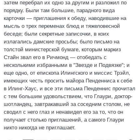
затем перебрал их одно за другим и разложил по
порядку. Были там большие, парадного вида
карточки — приглашения к обеду, наводившие на
мысль о трех переменах блюд и тяжеловесной
беседе; были секретные записочки, в коих
излагались дамские просьбы; было письмо на
толстой министерской бумаге, которым маркиз
Стайн звал его в Ричмонд — отобедать с
несколькими избранными в "Звезде и Подвязке"; и
еще одно, от епископа Илингского и миссис Трэйл,
имеющих честь просить майора Пенденниса к себе
в Илинг-Хаус, и все эти письма Пенденнис прочитал
с тем большим удовольствием, что Глаури, доктор-
шотландец, завтракавший за соседним столом, не
сводил с него глаз и ненавидел его за то, что он
получает столько приглашений, а самого Глаури
никто никогда не приглашает.