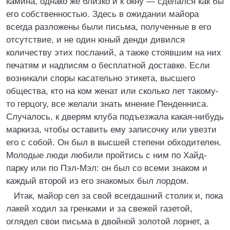
камина, однако же близко и к окну — сделался как бы
его собственностью. Здесь в ожидании майора
всегда разложены были письма, полученные в его
отсутствие, и не один юный денди дивился
количеству этих посланий, а также стоявшим на них
печатям и надписям о бесплатной доставке. Если
возникали споры касательно этикета, высшего
общества, кто на ком женат или сколько лет такому-
то герцогу, все желали знать мнение Пенденниса.
Случалось, к дверям клуба подъезжала какая-нибудь
маркиза, чтобы оставить ему записочку или увезти
его с собой. Он был в высшей степени обходителен.
Молодые люди любили пройтись с ним по Хайд-
парку или по Пэл-Мэл: он был со всеми знаком и
каждый второй из его знакомых был лордом.
Итак, майор сел за свой всегдашний столик и, пока
лакей ходил за гренками и за свежей газетой,
оглядел свои письма в двойной золотой лорнет, а