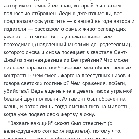
автор имел точный ее план, который был затем
полностью отброшен. Леди и джентльмены, вас
предполагалось угостить — к вящей выгоде автора и
издателя — рассказом о самых животрепещущих
ужасах. Что может быть увлекательнее, чем
проходимец (наделенный многими добродетелями),
которого снова и снова посещает в квартале Сент-
Джайлз знатная девица из Белгрэйвии? Что может
сильнее поразить воображение, чем общественные
контрасты? Чем смесь жаргона преступных низов и
говора светских гостиных? Чем сражения, побеги,
убийства? Ведь еще нынче в девять часов утра мой
бедный друг полковник Алтамонт был обречен на
казнь, и автор лишь тогда сменил гнев на милость,
когда уже подвел свою жертву в окну.
"Захватывающий" сюжет был отвергнут (с
великодушного согласия издателя), потому что,
взявшись за дело, я обнаружил, что не знаю