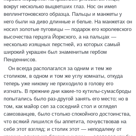
вокруг несколько выцветших глаз. Нос он имел
веллингтоновского образца. Пальцы и манжеты у
него были на диво длинные и белые. На манжетах он
носил золотые пуговицы — подарок его королевского
высочества герцога Йоркского, а на пальцах —
несколько изящных перстней, из которых самый
широкий украшен был знаменитым гербом
Пенденнисов.
Он всегда располагался за одним и тем же
столиком, в одном и том же углу комнаты, откуда
теперь уже никому не приходило в голову его
изгнать. В прежние дни какие-то кутилы-сумасброды
попытались было раз-другой занять его место; но в
том, как майор сел за соседний стол и оглядел
самозванцев, было столько спокойного достоинства,
что всякий лишился бы аппетита, почувствовав на
себе этот взгляд; и столик этот — неподалеку от