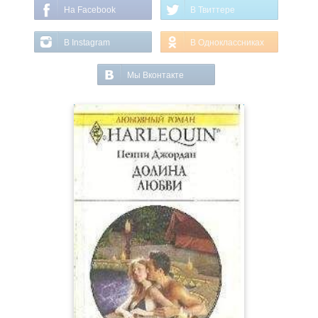
На Facebook
В Твиттере
В Instagram
В Одноклассниках
Мы Вконтакте