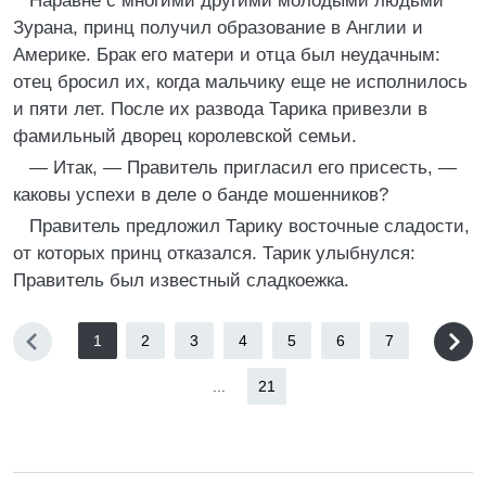
Наравне с многими другими молодыми людьми
Зурана, принц получил образование в Англии и
Америке. Брак его матери и отца был неудачным:
отец бросил их, когда мальчику еще не исполнилось
и пяти лет. После их развода Тарика привезли в
фамильный дворец королевской семьи.
— Итак, — Правитель пригласил его присесть, —
каковы успехи в деле о банде мошенников?
Правитель предложил Тарику восточные сладости,
от которых принц отказался. Тарик улыбнулся:
Правитель был известный сладкоежка.
1
2
3
4
5
6
7
...
21