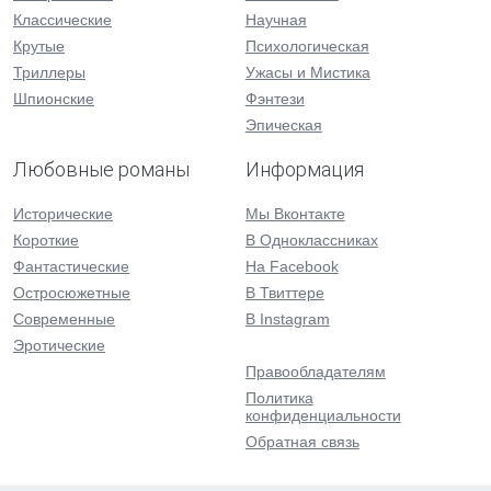
Классические
Научная
Крутые
Психологическая
Триллеры
Ужасы и Мистика
Шпионские
Фэнтези
Эпическая
Любовные романы
Информация
Исторические
Мы Вконтакте
Короткие
В Одноклассниках
Фантастические
На Facebook
Остросюжетные
В Твиттере
Современные
В Instagram
Эротические
Правообладателям
Политика
конфиденциальности
Обратная связь