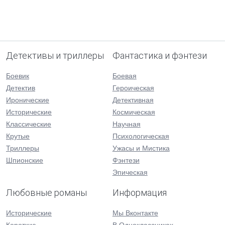
Детективы и триллеры
Фантастика и фэнтези
Боевик
Боевая
Детектив
Героическая
Иронические
Детективная
Исторические
Космическая
Классические
Научная
Крутые
Психологическая
Триллеры
Ужасы и Мистика
Шпионские
Фэнтези
Эпическая
Любовные романы
Информация
Исторические
Мы Вконтакте