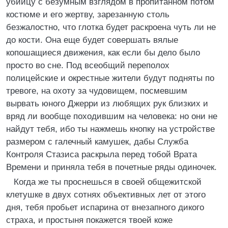
убийцу с безумным взглядом в пропитанном потом
костюме и его жертву, зарезанную столь
безжалостно, что глотка будет раскроена чуть ли не
до кости. Она еще будет совершать вялые
копошащиеся движения, как если бы дело было
просто во сне. Под всеобщий переполох
полицейские и окрестные жители будут подняты по
тревоге, на охоту за чудовищем, посмевшим
вырвать юного Джерри из любящих рук близких и
вряд ли вообще походившим на человека: но они не
найдут тебя, ибо ты нажмешь кнопку на устройстве
размером с галечный камушек, дабы Служба
Контроля Стазиса раскрыла перед тобой Врата
Времени и приняла тебя в почетные ряды одиночек.
Когда же ты проснешься в своей общежитской
клетушке в двух сотнях объективных лет от этого
дня, тебя пробьет испарина от внезапного дикого
страха, и простыня покажется твоей коже