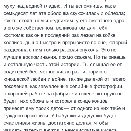
муху над водной гладью. И ты вспомнишь, как в
семьдесят лет эта оболочка скукожилась и облезла;
как ты стоял, нем и недвижим, у его смертного одра
в его же собственном, великоватом для тебя
костюме; как он в последний раз лежал на койке
хосписа, дыша быстро и прерывисто во сне, который
разделяла с ним только раковая опухоль. Это не
лучшие воспоминания, прямо скажем. Но ты знаешь
и остальную часть этой истории. Ты слышал ее от
родителей бессчетное число раз: историю о
юношеской любви и войне, так же далекой от твоего
поколения, как завуаленные сепийные фотографии,
о хорошей работе на фабрике и о жене, которую он
будет тихо обожать и которая в конце концов
принесет ему троих деток — от одного из них тебе и
суждено произойти. У бабушки и дедушки будет
счастливая жизнь, достаточно долгая, чтобы
увидеть пятерых внуков и неисчислимые чудеса