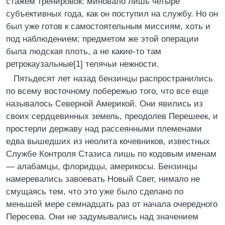
стажем тренировок: миновало лишь четыре
субъективных года, как он поступил на службу. Но он
был уже готов к самостоятельным миссиям, хоть и
под наблюдением; предметом же этой операции
была людская плоть, а не какие-то там
ретрокаузальные[1] телячьи нежности.
Пятьдесят лет назад бензинцы распространились
по всему восточному побережью того, что все еще
называлось Северной Америкой. Они явились из
своих сердцевинных земель, преодолев Перешеек, и
простерли державу над рассеянными племенами
едва вышедших из неолита кочевников, известных
Службе Контроля Стазиса лишь по кодовым именам
— алабамцы, флоридцы, америкосы. Бензинцы
намеревались завоевать Новый Свет, нимало не
смущаясь тем, что это уже было сделано по
меньшей мере семнадцать раз от начала очередного
Пересева. Они не задумывались над значением