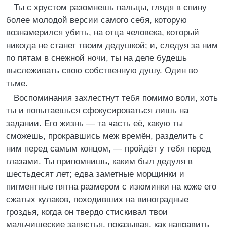
Ты с хрустом разомнешь пальцы, глядя в спину
более молодой версии самого себя, которую
вознамерился убить, на отца человека, который
никогда не станет твоим дедушкой; и, следуя за ним
по пятам в снежной ночи, ты на деле будешь
выслеживать свою собственную душу. Один во
тьме.
Воспоминания захлестнут тебя помимо воли, хоть
ты и попытаешься сфокусироваться лишь на
задании. Его жизнь — та часть её, какую ты
сможешь, прокравшись меж времён, разделить с
ним перед самым концом, — пройдёт у тебя перед
глазами. Ты припомнишь, каким был дедуля в
шестьдесят лет; едва заметные морщинки и
пигментные пятна размером с изюминки на коже его
сжатых кулаков, походивших на виноградные
гроздья, когда он твердо стискивал твои
мальчишеские запястья, показывая, как направить