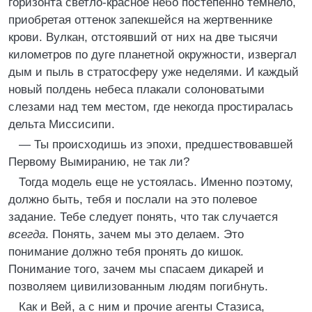
горизонта светло-красное небо постепенно темнело,
приобретая оттенок запекшейся на жертвеннике
крови. Вулкан, отстоявший от них на две тысячи
километров по дуге планетной окружности, извергал
дым и пыль в стратосферу уже неделями. И каждый
новый полдень небеса плакали солоноватыми
слезами над тем местом, где некогда простиралась
дельта Миссисипи.
— Ты происходишь из эпохи, предшествовавшей
Первому Вымиранию, не так ли?
Тогда модель еще не устоялась. Именно поэтому,
должно быть, тебя и послали на это полевое
задание. Тебе следует понять, что так случается
всегда
. Понять, зачем мы это делаем. Это
понимание должно тебя пронять до кишок.
Понимание того, зачем мы спасаем дикарей и
позволяем цивилизованным людям погибнуть.
Как и Вей, а с ним и прочие агенты Стазиса,