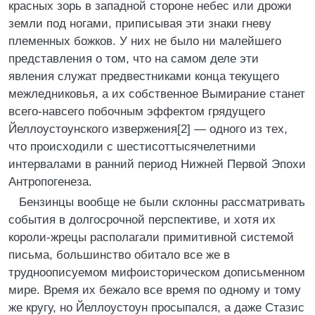
красных зорь в западной стороне небес или дрожи
земли под ногами, приписывая эти знаки гневу
племенных божков. У них не было ни малейшего
представления о том, что на самом деле эти
явления служат предвестниками конца текущего
межледниковья, а их собственное Вымирание станет
всего-навсего побочным эффектом грядущего
Йеллоустоунского извержения[2] — одного из тех,
что происходили с шестисоттысячелетними
интервалами в ранний период Нижней Первой Эпохи
Антропогенеза.
Бензинцы вообще не были склонны рассматривать
события в долгосрочной перспективе, и хотя их
короли-жрецы располагали примитивной системой
письма, большинство обитало все же в
трудноописуемом мифоисторическом дописьменном
мире. Время их бежало все время по одному и тому
же кругу, но Йеллоустоун просыпался, а даже Стазис