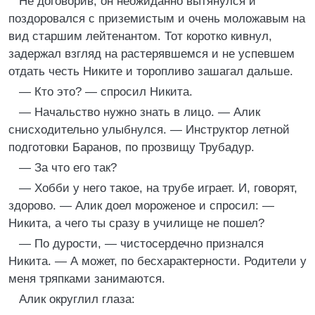
Не договорив, он неожиданно вытянулся и
поздоровался с приземистым и очень моложавым на
вид старшим лейтенантом. Тот коротко кивнул,
задержал взгляд на растерявшемся и не успевшем
отдать честь Никите и торопливо зашагал дальше.
— Кто это? — спросил Никита.
— Начальство нужно знать в лицо. — Алик
снисходительно улыбнулся. — Инструктор летной
подготовки Баранов, по прозвищу Трубадур.
— За что его так?
— Хобби у него такое, на трубе играет. И, говорят,
здорово. — Алик доел мороженое и спросил: —
Никита, а чего ты сразу в училище не пошел?
— По дурости, — чистосердечно признался
Никита. — А может, по бесхарактерности. Родители у
меня тряпками занимаются.
Алик округлил глаза: