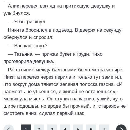
Алик перевел взгляд на притихшую девушку и
улыбнулся.
— Я бы рискнул.
Никита бросился в подъезд. В дверях на секунду
обернулся и спросил:
— Вас как зовут?
— Татьяна, — прижав букет к груди, тихо
проговорила девушка.
Расстояние между балконами было метра четыре.
Никита перелез через перила и только тут заметил,
что вокруг дома тянется зеленая полоска газона. «И
насмерть не убьешься, и живой не останешься», —
мелькнула мысль. Он ступил на карниз, узкий, чуть
шире подошвы, но вроде бы прочный, и, стараясь не
смотреть вниз, сделал первый шаг.
1
2
3
4
5
6
7