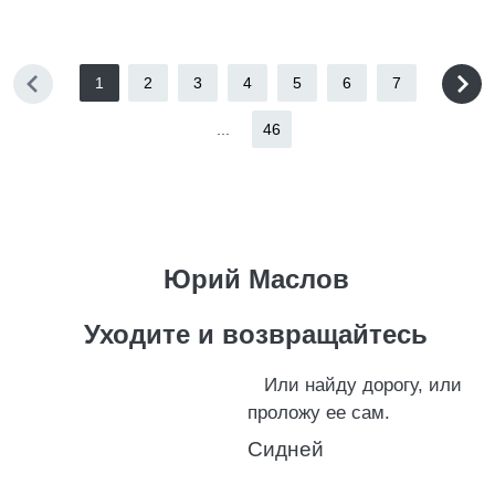
1
2
3
4
5
6
7
...
46
Юрий Маслов
Уходите и возвращайтесь
Или найду дорогу, или
проложу ее сам.
Сидней