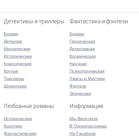
Детективы и триллеры
Фантастика и фэнтези
Боевик
Боевая
Детектив
Героическая
Иронические
Детективная
Исторические
Космическая
Классические
Научная
Крутые
Психологическая
Триллеры
Ужасы и Мистика
Шпионские
Фэнтези
Эпическая
Любовные романы
Информация
Исторические
Мы Вконтакте
Короткие
В Одноклассниках
Фантастические
На Facebook