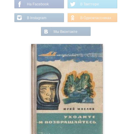
На Facebook
В Твиттере
В Instagram
В Одноклассниках
Мы Вконтакте