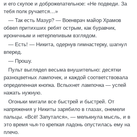
и его скупое и доброжелательное: «Не подведи. За
тебя полк ручается…»
— Так есть Мазур? — Военврач майор Храмов
обвел притихших ребят острым, как буравчик,
ироничным и нетерпеливым взглядом.
— Есть! — Никита, одернув гимнастерку, шагнул
вперед.
— Прошу.
Пульт выглядел весьма внушительно: десятки
разноцветных лампочек, и каждой соответствовала
определенная кнопка. Вспыхнет лампочка — успей
нажать нужную.
Огоньки мигали все быстрей и быстрей. От
напряжения у Никиты зарябило в глазах, онемели
пальцы. «Всё! Запутался», — мелькнула мысль, и в
это время чья-то крепкая ладонь опустилась ему на
плечо.