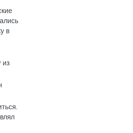
ские
вались
у в
 из
н
иться.
являл