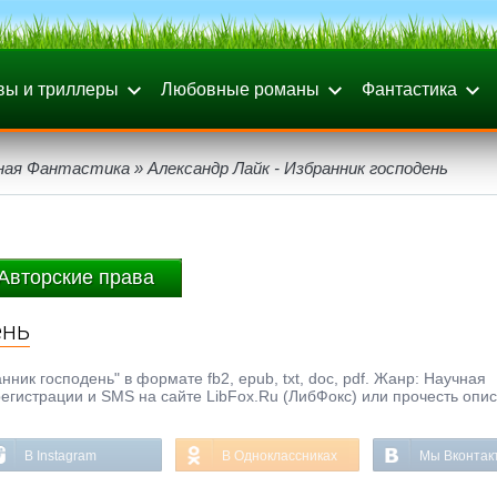
вы и триллеры
Любовные романы
Фантастика
ная Фантастика
» Александр Лайк - Избранник господень
Авторские права
ень
ник господень" в формате fb2, epub, txt, doc, pdf. Жанр: Научная
регистрации и SMS на сайте LibFox.Ru (ЛибФокс) или прочесть опи
В Instagram
В Одноклассниках
Мы Вконтак