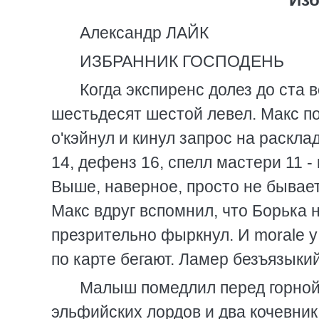
Александр ЛАЙК
ИЗБРАННИК ГОСПОДЕНЬ
Когда экспиренс долез до ста
шестьдесят шестой левел. Макс п
о'кэйнул и кинул запрос на раскла
14, дефенз 16, спелл мастери 11 -
Выше, наверное, просто не бывае
Макс вдруг вспомнил, что Борька 
презрительно фыркнул. И morale 
по карте бегают. Ламер безъязыкий
Малыш помедлил перед горной 
эльфийских лордов и два кочевник