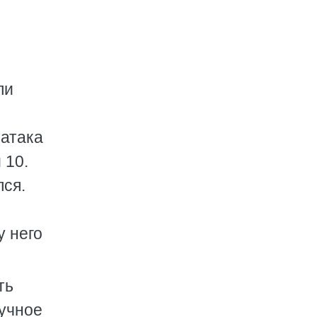
ли
 атака
 10.
лся.
у него
ть
вучное