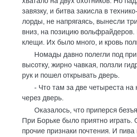
хватало на двух охотников. Но па
завязку, и битва закисла в техник
лорды, не напрягаясь, вынесли тр
вниз, на позицию вольфрайдеров. 
клещи. Их было много, и кровь пол
Номады давно полегли под при
высотку, жирно чавкая, ползли ги
рук и пошел открывать дверь.
- Что там за две четыреста на
через дверь.
Оказалось, что приперся безъ
При Борьке было приятно играть. О
прочие признаки почтения. И пива