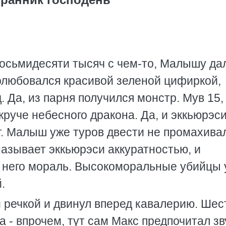
 восьмидесяти тысяч с чем-то, Малышу да
олюбовался красивой зеленой цифиркой,
д. Да, из парня получился монстр. Мув 15,
 круче небесного дракона. Да, и эккьюрэси
т. Малыш уже туров двести не промахива
называет эккьюрэси аккуратностью, и
у него мораль. Высокоморальные убийцы 
.
речкой и двинул вперед кавалерию. Шес
а - впрочем, тут сам Макс предпочитал з