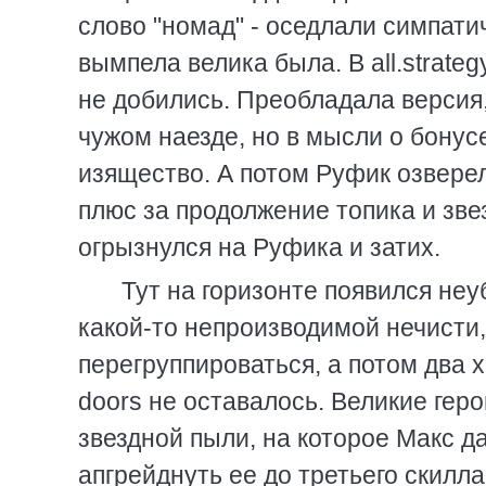
слово "номад" - оседлали симпати
вымпела велика была. В all.strateg
не добились. Преобладала версия
чужом наезде, но в мысли о бонус
изящество. А потом Руфик озвере
плюс за продолжение топика и зве
огрызнулся на Руфика и затих.
Тут на горизонте появился неу
какой-то непроизводимой нечисти
перегруппироваться, а потом два х
doors не оставалось. Великие гер
звездной пыли, на которое Макс д
апгрейднуть ее до третьего скилл