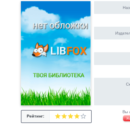
Наз
Издател
Ск
Вы 
Рейтинг:
Ж