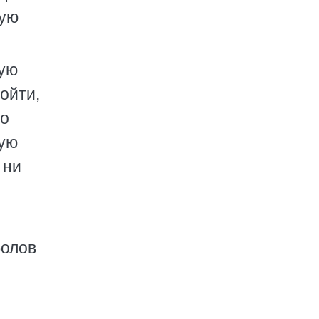
ную
ную
ойти,
ло
тую
 ни
болов