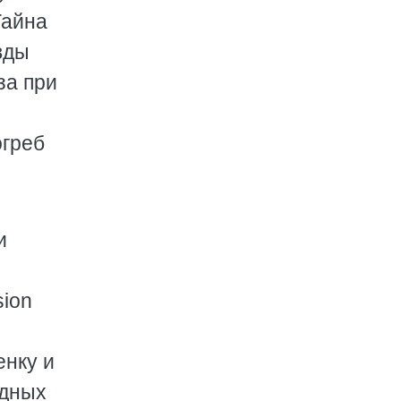
Тайна
авды
за при
огреб
и
sion
енку и
здных