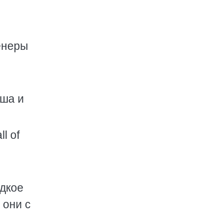
енеры
ыша и
l of
дкое
 они с