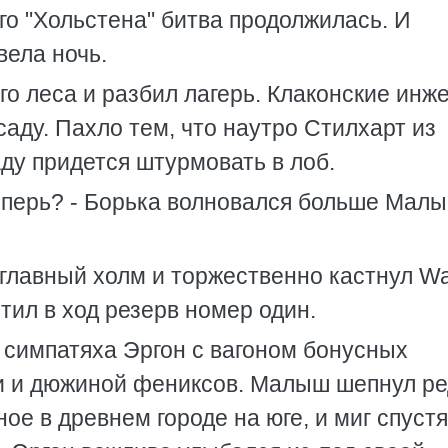
го "Хольстена" битва продолжилась. И
вела ночь.
го леса и разбил лагерь. Клаконские инж
саду. Пахло тем, что наутро Стилхарт из
аду придется штурмовать в лоб.
теперь? - Борька волновался больше Мал
главный холм и торжественно кастнул Wal
стил в ход резерв номер один.
л симпатяха Эргон с вагоном бонусных
и и дюжиной фениксов. Малыш шепнул ре
ое в древнем городе на юге, и миг спустя