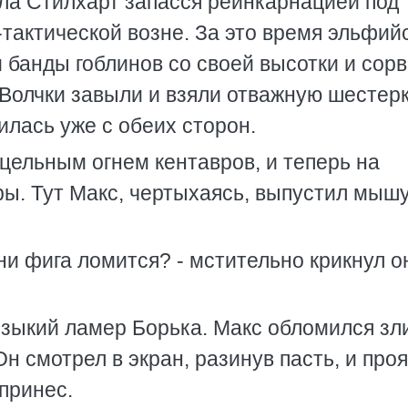
дла Стилхарт запасся реинкарнацией под
о-тактической возне. За это время эльфий
и банды гоблинов со своей высотки и сор
Волчки завыли и взяли отважную шестерк
илась уже с обеих сторон.
цельным огнем кентавров, и теперь на
дры. Тут Макс, чертыхаясь, выпустил мышу
 ни фига ломится? - мстительно крикнул о
языкий ламер Борька. Макс обломился зл
н смотрел в экран, разинув пасть, и про
 принес.