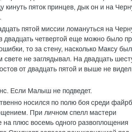
 кинуть пяток принцев, дык он и на Чер
.
вадцать пятой миссии ломануться на Чер
в двадцать четвертой еще можно было пр
ошибки, то за стену, насколько Максу бы
м свете не заглядывал. На двадцать шес
остов от двадцать пятой и выше не видел
нс. Если Малыш не подведет.
твенно носился по полю боя среди файр
ощением. При личном спелл мастери
е на плюс восемь одного развоплощения