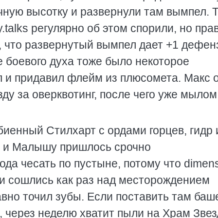
чную высотку и развернули там вымпел. 
y.talks регулярно об этом спорили, но пр
, что развернутый вымпел дает +1 дефен
е боевого духа тоже было некоторое
л и придавил флейм из плюсомета. Макс 
зду за оверквотинг, после чего уже мылом
биенный Стилхарт с ордами горцев, гидр 
, и Малышу пришлось срочно
ода чесать по пустыне, потому что dimen
ои сошлись как раз над месторождением
авно точил зубы. Если поставить там баш
а, через неделю хватит пыли на Храм Зве