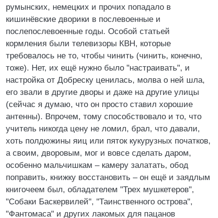
румынских, немецких и прочих попадало в
кишинёвские дворики в послевоенные и
послепослевоенные годы. Особой статьей
кормления были телевизоры КВН, которые
требовалось не то, чтобы чинить (чинить, конечно,
тоже). Нет, их ещё нужно было "настраивать", и
настройка от Добреску ценилась, молва о ней шла,
его звали в другие дворы и даже на другие улицы
(сейчас я думаю, что он просто ставил хорошие
антенны). Впрочем, тому способствовало и то, что
учитель никогда цену не ломил, брал, что давали,
хоть полдюжины яиц или пяток кукурузных початков,
а своим, дворовым, мог и вовсе сделать даром,
особенно мальчишкам – камеру залатать, обод
поправить, книжку восстановить – он ещё и заядлым
книгочеем был, обладателем "Трех мушкетеров",
"Собаки Баскервилей", "Таинственного острова",
"Фантомаса" и других лакомых для пацанов