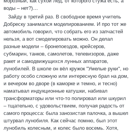
морозный, как сухой лёд, от которого стужа есть, а
воды – нет?)…
Зайду в третий раз. В свободное время учитель
Добреску занимался моделированием. И про тот же
автомобиль говорил, что собрать его из запчастей
нельзя, а вот смоделировать можно. Он делал
разные модели – бронепоездов, крейсеров,
субмарин, танков, самолетов, телевизоров, даже
ракет и самодвижущихся лунных аппаратов,
лунобилей. В школе он вёл кружок "Умелые руки", но
работу особо сложную или интересную брал на дом,
и вечером во дворе (в каморке и темно, и тесно)
наматывал индукционные катушки, набивал
трансформаторы или что-то полировал или шкурил
– тщательно, с удовольствием, получая радость от
самого процесса: была занозистая палочка, а вышел
штурвал лунобиля. Как сейчас помню, был этот
лунобиль колесным, и колес было восемь. Хотя,