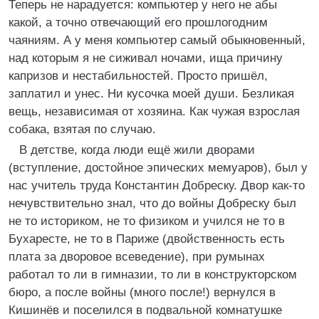
Теперь не нарадуется: компьютер у него не абы
какой, а точно отвечающий его прошлогодним
чаяниям. А у меня компьютер самый обыкновенный,
над которым я не сиживал ночами, ища причину
капризов и нестабильностей. Просто пришёл,
заплатил и унес. Ни кусочка моей души. Безликая
вещь, независимая от хозяина. Как чужая взрослая
собака, взятая по случаю.
В детстве, когда люди ещё жили дворами
(вступление, достойное эпических мемуаров), был у
нас учитель труда Константин Добреску. Двор как-то
нечувствительно знал, что до войны Добреску был
не то историком, не то физиком и учился не то в
Бухаресте, не то в Париже (двойственность есть
плата за дворовое всеведение), при румынах
работал то ли в гимназии, то ли в конструкторском
бюро, а после войны (много после!) вернулся в
Кишинёв и поселился в подвальной комнатушке