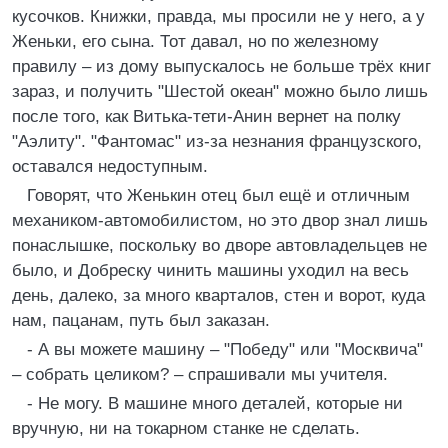
кусочков. Книжки, правда, мы просили не у него, а у
Женьки, его сына. Тот давал, но по железному
правилу – из дому выпускалось не больше трёх книг
зараз, и получить "Шестой океан" можно было лишь
после того, как Витька-тети-Анин вернет на полку
"Аэлиту". "Фантомас" из-за незнания французского,
оставался недоступным.
Говорят, что Женькин отец был ещё и отличным
механиком-автомобилистом, но это двор знал лишь
понаслышке, поскольку во дворе автовладельцев не
было, и Добреску чинить машины уходил на весь
день, далеко, за много кварталов, стен и ворот, куда
нам, пацанам, путь был заказан.
- А вы можете машину – "Победу" или "Москвича"
– собрать целиком? – спрашивали мы учителя.
- Не могу. В машине много деталей, которые ни
вручную, ни на токарном станке не сделать.