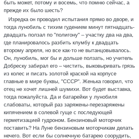
быть может, потому и восемь, что помню сейчас, а
прежде их было шесть?
Изредка он проводил испытания прямо во дворе, и
тогда лунобиль с тихим гудением минут пятнадцать-
двадцать ползал по "полигону" – участку два на два,
где планировалось разбить клумбу к двадцать
второму апреля, но все как-то не вытанцовывалось.
Он, лунобиль, мог бы и дольше ползать, но учитель
Добреску забирал его – чистить, выковыривать грязь
из колес и писать золотой краской на корпусе
главные в мире буквы, "СССР". Женька говорил, что
отец не хочет лишней шумихи. Вот будет выставка,
тогда пожалуйста. Да и батарейки у лунобиля
слабоваты, который раз заряжены-перезаряжены
кипячением в солевой гуще с последующей
герметизацией гудроном. Бензиновый моторчик
поставить? На Луне бензиновым моторчикам делать
нечего. Вот если бы солнечную батарею соорудить,