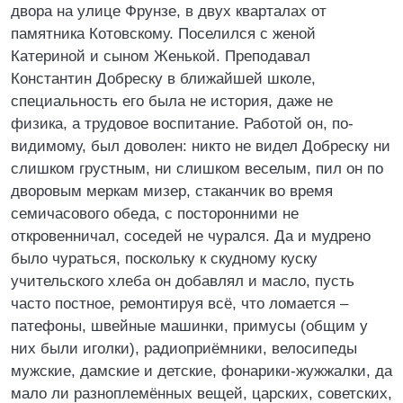
двора на улице Фрунзе, в двух кварталах от
памятника Котовскому. Поселился с женой
Катериной и сыном Женькой. Преподавал
Константин Добреску в ближайшей школе,
специальность его была не история, даже не
физика, а трудовое воспитание. Работой он, по-
видимому, был доволен: никто не видел Добреску ни
слишком грустным, ни слишком веселым, пил он по
дворовым меркам мизер, стаканчик во время
семичасового обеда, с посторонними не
откровенничал, соседей не чурался. Да и мудрено
было чураться, поскольку к скудному куску
учительского хлеба он добавлял и масло, пусть
часто постное, ремонтируя всё, что ломается –
патефоны, швейные машинки, примусы (общим у
них были иголки), радиоприёмники, велосипеды
мужские, дамские и детские, фонарики-жужжалки, да
мало ли разноплемённых вещей, царских, советских,