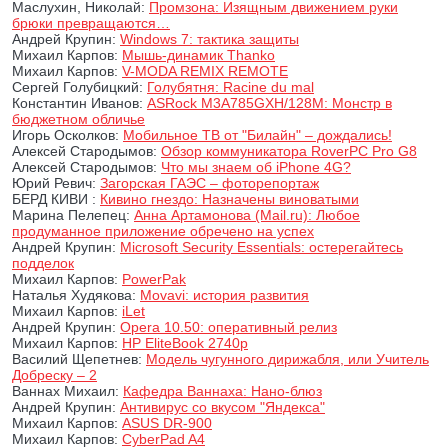
Маслухин, Николай:
Промзона: Изящным движением руки
брюки превращаются…
Андрей Крупин:
Windows 7: тактика защиты
Михаил Карпов:
Мышь-динамик Thanko
Михаил Карпов:
V-MODA REMIX REMOTE
Сергей Голубицкий:
Голубятня: Racine du mal
Константин Иванов:
ASRock M3A785GXH/128M: Монстр в
бюджетном обличье
Игорь Осколков:
Мобильное ТВ от "Билайн" – дождались!
Алексей Стародымов:
Обзор коммуникатора RoverPC Pro G8
Алексей Стародымов:
Что мы знаем об iPhone 4G?
Юрий Ревич:
Загорская ГАЭС – фоторепортаж
БЕРД КИВИ :
Кивино гнездо: Назначены виноватыми
Марина Пелепец:
Анна Артамонова (Mail.ru): Любое
продуманное приложение обречено на успех
Андрей Крупин:
Microsoft Security Essentials: остерегайтесь
подделок
Михаил Карпов:
PowerPak
Наталья Худякова:
Movavi: история развития
Михаил Карпов:
iLet
Андрей Крупин:
Opera 10.50: оперативный релиз
Михаил Карпов:
HP EliteBook 2740p
Василий Щепетнев:
Модель чугунного дирижабля, или Учитель
Добреску – 2
Ваннах Михаил:
Кафедра Ваннаха: Нано-блюз
Андрей Крупин:
Антивирус со вкусом "Яндекса"
Михаил Карпов:
ASUS DR-900
Михаил Карпов:
CyberPad A4