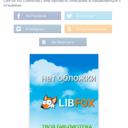
LibFox.Ru (ЛибФокс) или прочесть описание и ознакомиться с
отзывами.
На Facebook
В Твиттере
В Instagram
В Одноклассниках
Мы Вконтакте