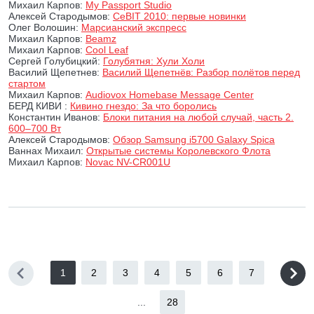
Михаил Карпов:
My Passport Studio
Алексей Стародымов:
CeBIT 2010: первые новинки
Олег Волошин:
Марсианский экспресс
Михаил Карпов:
Beamz
Михаил Карпов:
Cool Leaf
Сергей Голубицкий:
Голубятня: Хули Холи
Василий Щепетнев:
Василий Щепетнёв: Разбор полётов перед
стартом
Михаил Карпов:
Audiovox Homebase Message Center
БЕРД КИВИ :
Кивино гнездо: За что боролись
Константин Иванов:
Блоки питания на любой случай, часть 2.
600–700 Вт
Алексей Стародымов:
Обзор Samsung i5700 Galaxy Spica
Ваннах Михаил:
Открытые системы Королевского Флота
Михаил Карпов:
Novac NV-CR001U
1
2
3
4
5
6
7
...
28