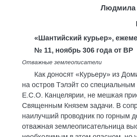
Людмила 
«Шантийский курьер», ежеме
№ 11, ноябрь 306 года от ВР
Отважные землеописатели
Как доносят «Курьеру» из До
на остров Тэлэйт со специальным
Е.С.О. Канцелярии, не мешкая пр
Священным Князем задачи. В сопр
наилучший проводник по горным до
отважная землеописательница выс
необходимым в этом опасном, но 