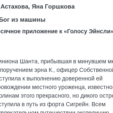
Астахова, Яна Горшкова
Бог из машины
сячное приложение к «Голосу Эйнсли
миниона Шанта, прибывшая в минувшем м
 поручением эрна К., офицер Собственно
иступила к выполнению доверенной ей
овождении местного уроженца, известног
линам этого прекрасного, но дикого остр
тупила в путь из форта Сигрейн. Всем
увлекательном путешествии экспедицию