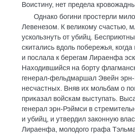
Воистину, нет предела кровожад
Однако богини простерли мил
Левенезом. К великому счастью, 
ускользнуть от убийц. Бесприютны
скитались вдоль побережья, когда
и послала к берегам Лираенфа эс
Находившийся на борту флагманск
генерал-фельдмаршал Эвейн эрн-
несчастных. Вняв их мольбам о п
приказал войскам выступать. Выса
генерал эрн-Рэймси в стремительн
и убийц, и утвердил законную вл
Лираенфа, молодого графа Тэльм