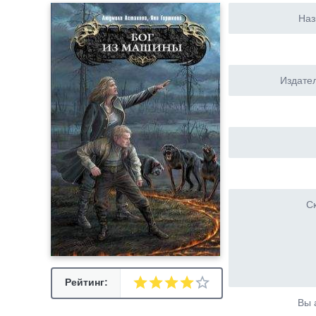
Наз
Издател
Ск
Рейтинг:
Вы 