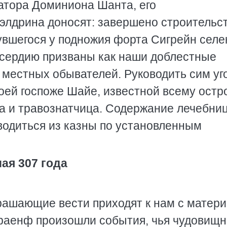
атора Доминиона Шанта, его
элдрина доносят: завершено строительст
увшегося у подножия форта Сигрейн селе
осердию призваны как наши доблестные
 местных обывателей. Руководить сим у
оей госпоже Шайе, известной всему остр
а и травознатчица. Содержание лечебни
одиться из казны по установленным
мая 307 года
ашающие вести приходят к нам с матери
раенф произошли события, чья чудовищн