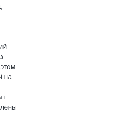
ц
ий
з
 этом
й на
ит
влены
!