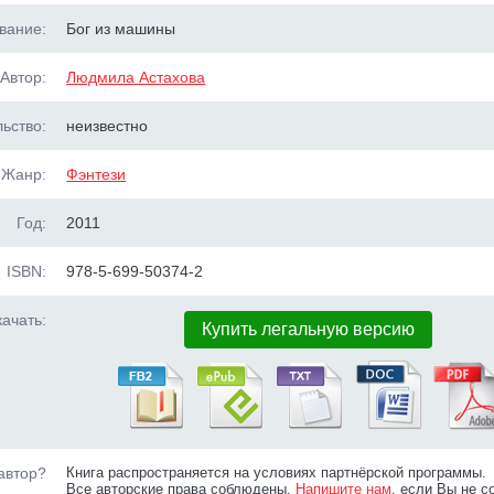
вание:
Бог из машины
Автор:
Людмила Астахова
ьство:
неизвестно
Жанр:
Фэнтези
Год:
2011
ISBN:
978-5-699-50374-2
ачать:
Купить легальную версию
автор?
Книга распространяется на условиях партнёрской программы.
Все авторские права соблюдены.
Напишите нам
, если Вы не с