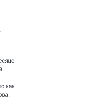
»
есяце
й
о как
ова,