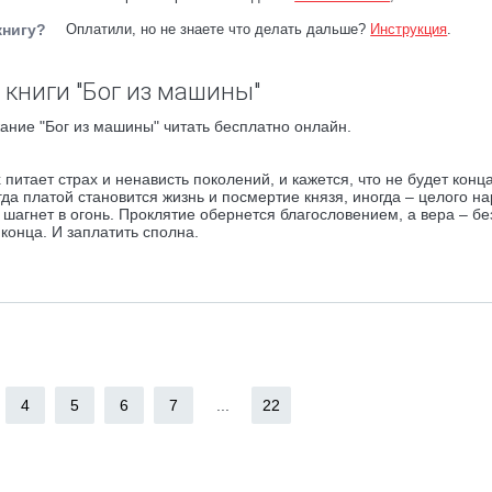
книгу?
Оплатили, но не знаете что делать дальше?
Инструкция
.
 книги "Бог из машины"
ание "Бог из машины" читать бесплатно онлайн.
 питает страх и ненависть поколений, и кажется, что не будет конц
гда платой становится жизнь и посмертие князя, иногда – целого на
а шагнет в огонь. Проклятие обернется благословением, а вера – б
 конца. И заплатить сполна.
4
5
6
7
...
22