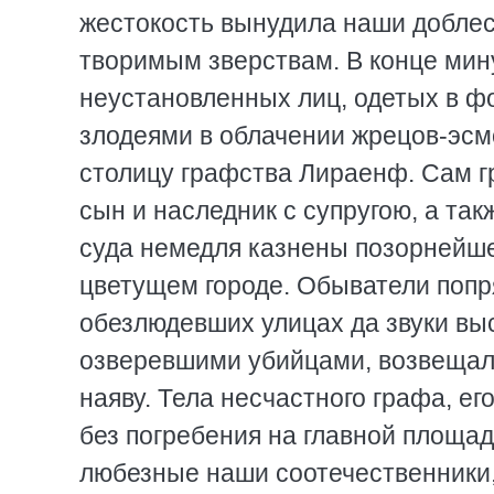
жестокость вынудила наши доблес
творимым зверствам. В конце мин
неустановленных лиц, одетых в ф
злодеями в облачении жрецов-эсм
столицу графства Лираенф. Сам г
сын и наследник с супругою, а та
суда немедля казнены позорнейше
цветущем городе. Обыватели попря
обезлюдевших улицах да звуки вы
озверевшими убийцами, возвещали
наяву. Тела несчастного графа, е
без погребения на главной площад
любезные наши соотечественники,