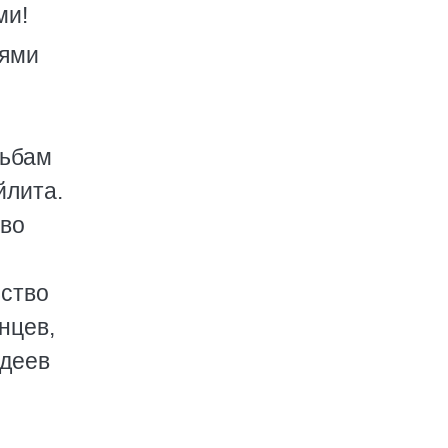
ми!
еями
льбам
йлита.
тво
ьство
нцев,
одеев