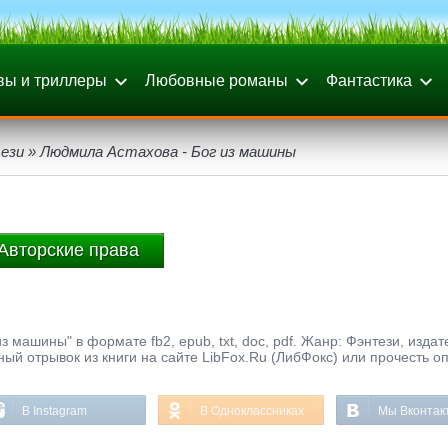
вы и триллеры
Любовные романы
Фантастика
ези
» Людмила Астахова - Бог из машины
Авторские права
з машины" в формате fb2, epub, txt, doc, pdf. Жанр: Фэнтези, издат
ный отрывок из книги на сайте LibFox.Ru (ЛибФокс) или прочесть о
В Instagram
В Одноклассниках
Мы Вконтак