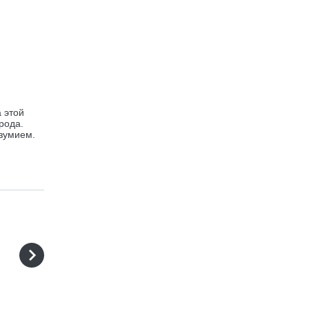
а этой
рода.
езумием.