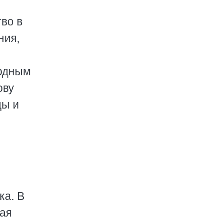
во в
ния,
годным
ову
цы и
ка. В
ая