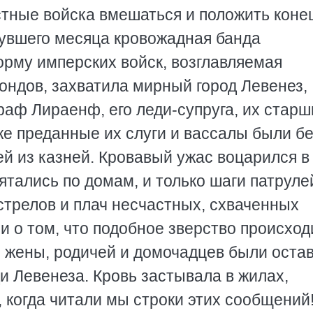
тные войска вмешаться и положить коне
увшего месяца кровожадная банда
орму имперских войск, возглавляемая
ондов, захватила мирный город Левенез,
раф Лираенф, его леди-супруга, их старш
кже преданные их слуги и вассалы были бе
й из казней. Кровавый ужас воцарился в
тались по домам, и только шаги патруле
стрелов и плач несчастных, схваченных
 о том, что подобное зверство происход
го жены, родичей и домочадцев были оста
и Левенеза. Кровь застывала в жилах,
 когда читали мы строки этих сообщений