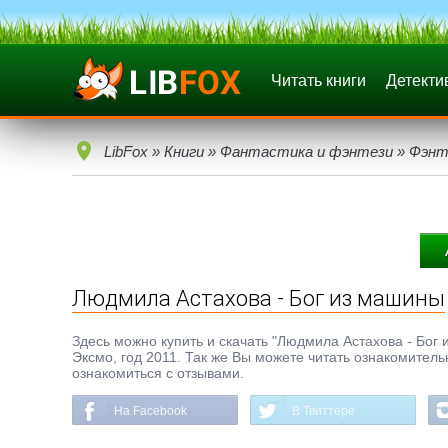
Читать книги
Детекти
LibFox
»
Книги
»
Фантастика и фэнтези
»
Фэнт
Людмила Астахова - Бог из машины
Здесь можно купить и скачать "Людмила Астахова - Бог и
Эксмо, год 2011. Так же Вы можете читать ознакомитель
ознакомиться с отзывами.
На Facebook
В Твиттере