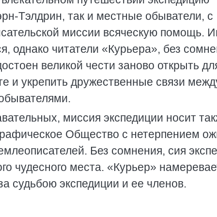
эрн-Тэлдрин, так и местные обыватели, с
сательской миссии всяческую помощь. 
, однако читатели «Курьера», без сомне
достоен великой чести заново открыть дл
оте и укрепить дружественные связи межд
обывателями.
вательных, миссия экспедиции носит так
графическое Общество с нетерпением ож
млеописателей. Без сомнения, сия эксп
ого чудесного места. «Курьер» намеревае
а судьбою экспедиции и ее членов.