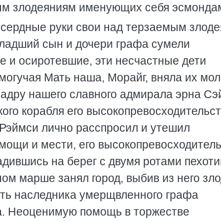
ным злодеяниям именующих себя эсмонда
осердные руки свои над терзаемым злод
младший сын и дочери графа сумели
е и осиротевшие, эти несчастные дети
 могучая Мать наша, Морайг, вняла их мо
кадру нашего славного адмирала эрна Сэ
ого корабля его высокопревосходительс
Рэймси лично расспросил и утешил
омощи и мести, его высокопревосходител
дившись на берег с двумя ротами пехоти
ом марше занял город, выбив из него зл
асть наследника умерщвленного графа
а. Неоценимую помощь в торжестве