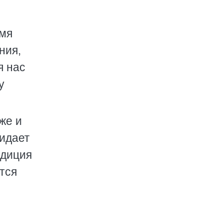
Имя
ния,
я нас
у
же и
идает
едиция
тся