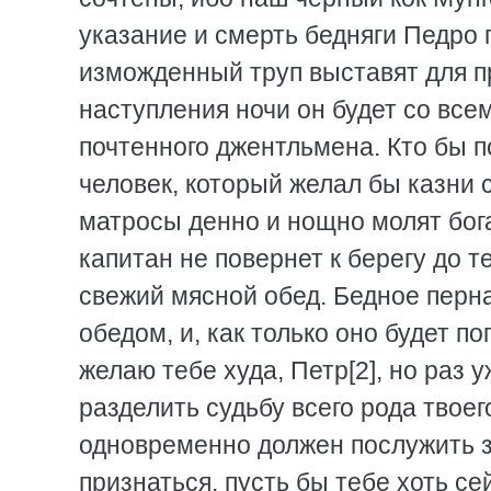
указание и смерть бедняги Педро 
изможденный труп выставят для пр
наступления ночи он будет со все
почтенного джентльмена. Кто бы п
человек, который желал бы казни
матросы денно и нощно молят бога
капитан не повернет к берегу до те
свежий мясной обед. Бедное перн
обедом, и, как только оно будет п
желаю тебе худа, Петр[2], но раз 
разделить судьбу всего рода твое
одновременно должен послужить з
признаться, пусть бы тебе хоть сей