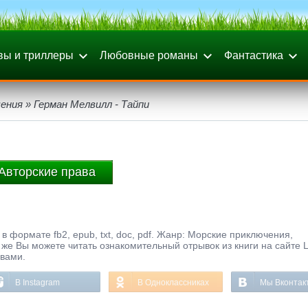
вы и триллеры
Любовные романы
Фантастика
чения
» Герман Мелвилл - Тайпи
Авторские права
в формате fb2, epub, txt, doc, pdf. Жанр: Морские приключения,
 же Вы можете читать ознакомительный отрывок из книги на сайте 
ывами.
В Instagram
В Одноклассниках
Мы Вконтак