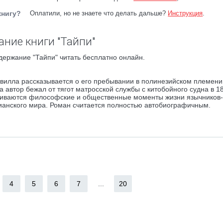
книгу?
Оплатили, но не знаете что делать дальше?
Инструкция
.
ание книги "Тайпи"
держание "Тайпи" читать бесплатно онлайн.
вилла рассказывается о его пребывании в полинезийском племени
 автор бежал от тягот матросской службы с китобойного судна в 18
риваются философские и общественные моменты жизни язычников-
ианского мира. Роман считается полностью автобиографичным.
4
5
6
7
...
20