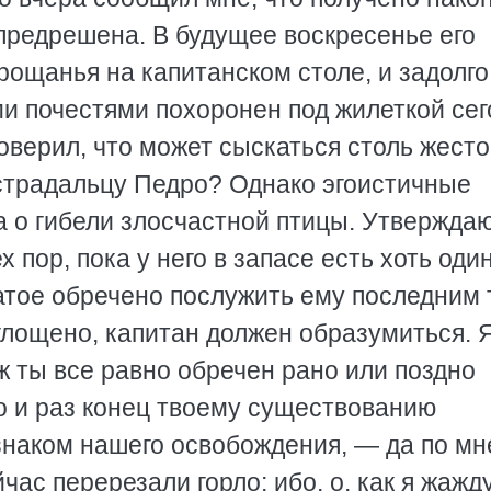
предрешена. В будущее воскресенье его
ощанья на капитанском столе, и задолго
ми почестями похоронен под жилеткой сег
оверил, что может сыскаться столь жест
 страдальцу Педро? Однако эгоистичные
 о гибели злосчастной птицы. Утверждаю
х пор, пока у него в запасе есть хоть оди
атое обречено послужить ему последним 
оглощено, капитан должен образумиться. 
уж ты все равно обречен рано или поздно
го и раз конец твоему существованию
наком нашего освобождения, — да по мн
час перерезали горло; ибо, о, как я жажд