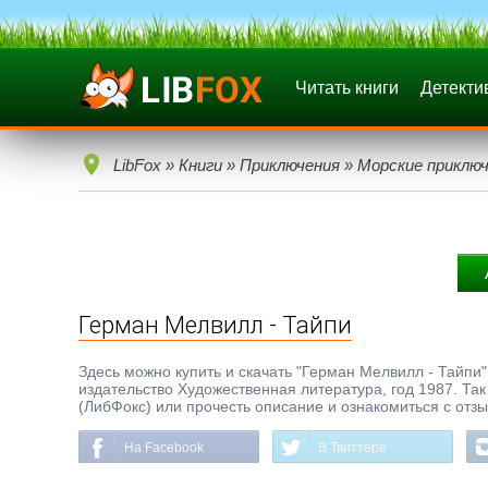
Читать книги
Детекти
LibFox
»
Книги
»
Приключения
»
Морские приклю
Герман Мелвилл - Тайпи
Здесь можно купить и скачать "Герман Мелвилл - Тайпи" 
издательство Художественная литература, год 1987. Так
(ЛибФокс) или прочесть описание и ознакомиться с отз
На Facebook
В Твиттере