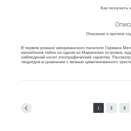
Как получить 
Опис
Описание и краткое со
В первом романе американского писателя Германа Мел
каннибалов тайпи на одном из Маркизских островов, куда
наблюдений носит этнографический характер. Рассмат
людоедов в сравнении с жизнью цивилизованного христ
1
2
3