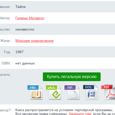
вание:
Тайпи
Автор:
Герман Мелвилл
ьство:
неизвестно
Жанр:
Морские приключения
Год:
1987
ISBN:
нет данных
ачать:
Купить легальную версию
автор?
Книга распространяется на условиях партнёрской программы.
Все авторские права соблюдены.
Напишите нам
, если Вы не с