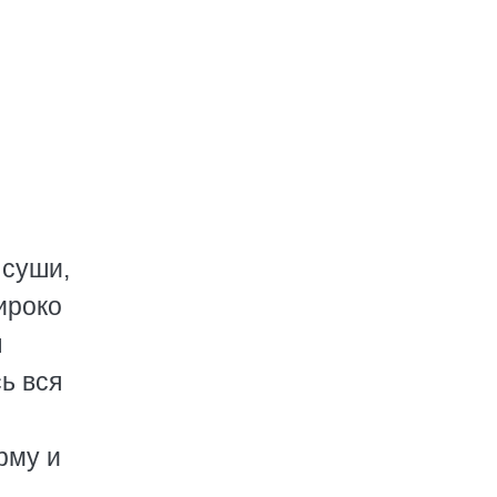
 суши,
ироко
ы
сь вся
рму и