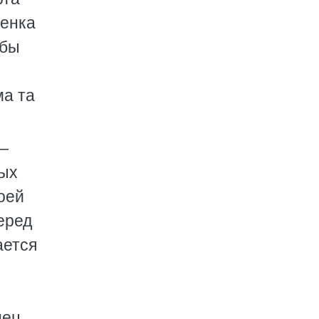
тенка
 бы
ма та
 —
ных
воей
еред
ается
нец