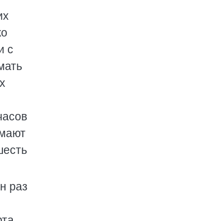
их
ко
и с
мать
их
часов
умают
шесть
н раз
рта