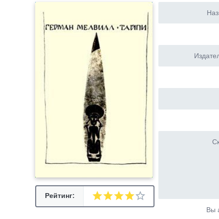
Наз
Издател
Ск
Рейтинг:
Вы 