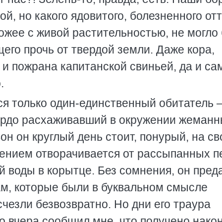
й, но какого ядовитого, болезненного от
ожее с живой растительностью, не могло
щего прочь от твердой земли. Даже кора,
и пожрана капитанской свиньей, да и са
.
лся только один-единственный обитатель
гордо расхаживавший в окружении жеман
вон он круглый день стоит, понурый, на с
зением отворачивается от рассыпанных п
й воды в корытце. Без сомнения, он пред
ам, которые были в буквальном смысле
счезли безвозвратно. Но дни его траура
о вчера сообщил мне, что получено нако