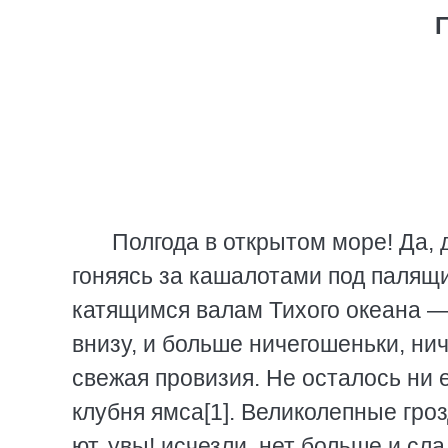
Полгода в открытом море! Да, д
гоняясь за кашалотами под палящ
катящимся валам Тихого океана — 
внизу, и больше ничегошеньки, нич
свежая провизия. Не осталось ни 
клубня ямса[1]. Великолепные гро
ют, увы! исчезли, нет больше и с