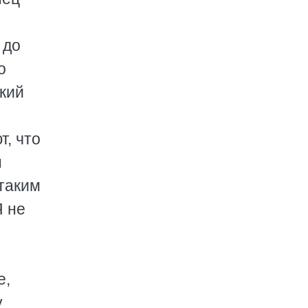
 до
о
окий
т, что
н
таким
Я не
е,
у