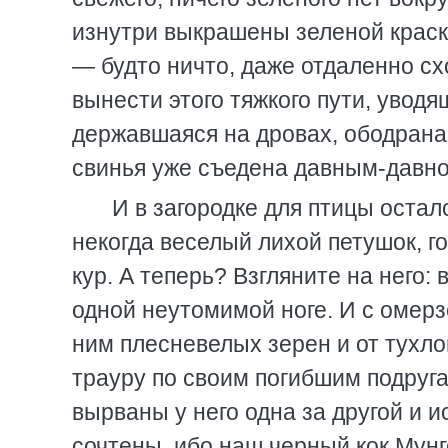
изнутри выкрашены зеленой краско
— будто ничто, даже отдаленно сх
вынести этого тяжкого пути, уводя
державшаяся на дровах, ободрана 
свинья уже съедена давным-давно
И в загородке для птицы оста
некогда веселый лихой петушок, 
кур. А теперь? Взгляните на него: 
одной неутомимой ноге. И с омер
ним плесневелых зерен и от тухло
трауру по своим погибшим подруг
вырваны у него одна за другой и и
сочтены, ибо наш черный кок Мунг