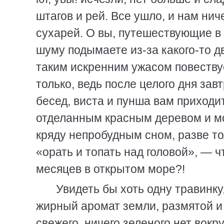
штагов и рей. Все ушло, и нам нич
сухарей. О вы, путешествующие в 
шуму подымаете из-за какого-то д
таким искренним ужасом повествуе
только, ведь после целого дня завт
бесед, виста и пунша вам приходи
отделанным красным деревом и мо
кряду непробудным сном, разве то
«орать и топать над головой», — 
месяцев в открытом море?!
Увидеть бы хоть одну травинку
жирный аромат земли, размятой и 
свежего, ничего зеленого нет вокр