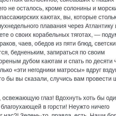
его не осталось, кроме солонины и морск
пассажирских каютах, вы, которые столь
вухнедельного плавания через Атлантику 
те о своих корабельных тяготах, — поду
раков, чаев, обедов из пяти блюд, светск
тся, бедненьким, запираться по своим
реным дубом каютам и спать по десяти 
лько «эти негодники матросы» вдруг взд
что бы вы сказали, случись вам провести 
, освежающую глаз! Вдохнуть хоть бы оди
благоухающей в горсти! Неужто ничего
уг нас?! Зелень-то, правда, есть. Наши бо