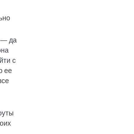
ьно
 — да
она
йти с
ю ее
все
оуты
воих