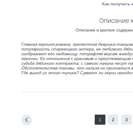
Как получить 
Описание к
Описание и краткое содержа
Главная героиня романа, прелестная девушка-танцов
популярность стареющего актера, ее любимого дяди,
изображает его любовницу, потрафляя вкусам жаждущ
героини. Ее отношения с красивым и преуспевающим 
судьба дядиного контракта, с самого начала несут 
Обстоятельства таковы, что нельзя ни признаться в
Где выход из этого тупика? Сумеют ли герои преодол
1
2
3