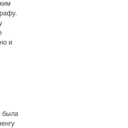
мким
рафу.
у
е
но и
и была
ренгу