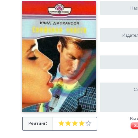
Наз
Издател
Ск
Вы 
Рейтинг:
Ж