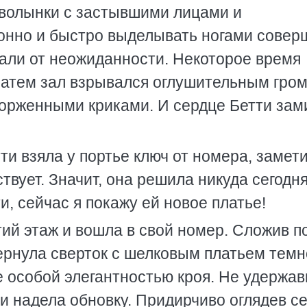
и волынки с застывшими лицами и
нно и быстро выделывать ногами совер
али от неожиданности. Некоторое время
затем зал взрывался оглушительным гро
орженными криками. И сердце Бетти зам
ти взяла у портье ключ от номера, замети
твует. Значит, она решила никуда сегодн
и, сейчас я покажу ей новое платье!
тий этаж и вошла в свой номер. Сложив п
ернула сверток с шелковым платьем темн
е особой элегантностью кроя. Не удержав
 и надела обновку. Придирчиво оглядев се