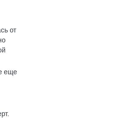
сь от
но
ой
ее еще
рт.