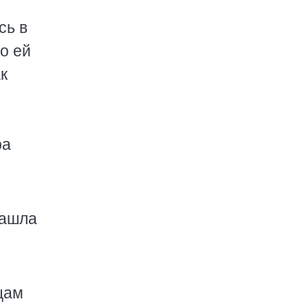
сь в
о ей
к
ра
зашла
цам