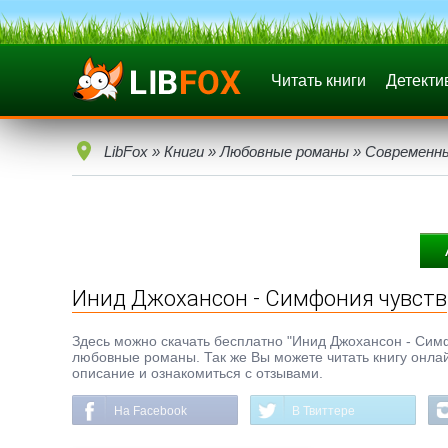
Читать книги
Детекти
LibFox
»
Книги
»
Любовные романы
»
Современн
Инид Джохансон - Симфония чувств
Здесь можно скачать бесплатно "Инид Джохансон - Симфо
любовные романы. Так же Вы можете читать книгу онлай
описание и ознакомиться с отзывами.
На Facebook
В Твиттере