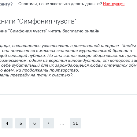
книгу?
Оплатили, но не знаете что делать дальше?
Инструкция
.
ниги "Симфония чувств"
ние "Симфония чувств" читать бесплатно онлайн.
щица, соглашается участвовать в рискованной интриге. Чтобы
 она появляется в местах скопления журналистской братии и
ей сенсаций публики. Но эта затея вскоре оборачивается прот
бизнесменом, одним из воротил киноиндустрии, от которого з
на себе губительный для их зарождающейся любви отпечаток обм
о всем, ни продолжать притворство.
еть преграду на пути к счастью?..
4
5
6
7
...
31