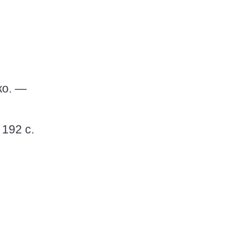
ко. —
192 с.