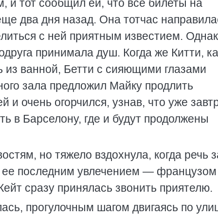
 и тот сообщил ей, что все билеты на
ще два дня назад. Она тотчас направила
елиться с ней приятным известием. Однак
одруга принимала душ. Когда же Китти, ка
ь из ванной, Бетти с сияющими глазами
ного зала предложил Майку продлить
 и очень огорчился, узнав, что уже завт
ь в Барселону, где и будут продолжены
востям, но тяжело вздохнула, когда речь 
 с ее последним увлечением — французом
Кейт сразу принялась звонить приятелю.
ась, прогулочным шагом двигаясь по ули