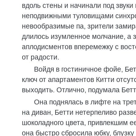
вдоль стены и начинали под звук
неподвижными туловищами синхро
невообразимые па, зрители замир
длилось изумленное молчание, а 
аплодисментов вперемежку с вост
от радости.
Войдя в гостиничное фойе, Бет
ключ от апартаментов Китти отсутс
выходить. Отлично, подумала Бетт
Она поднялась в лифте на тре
на диван, Бетти нетерпеливо разв
шоколадного цвета, привлекшим е
она быстро сбросила юбку, блузку