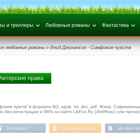
вы и триллеры
Любовные романы
Фантастика
ые любовные романы
» Инид Джохансон - Симфония чувств
Авторские права
ния чувств" в формате fb2, epub, txt, doc, pdf. Жанр: Современн
н без регистрации и SMS на сайте LibFox.Ru (ЛибФокс) или прочес
В Instagram
В Одноклассниках
Мы Вконтак