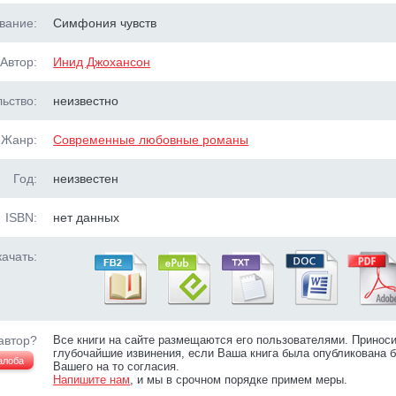
вание:
Симфония чувств
Автор:
Инид Джохансон
ьство:
неизвестно
Жанр:
Современные любовные романы
Год:
неизвестен
ISBN:
нет данных
ачать:
автор?
Все книги на сайте размещаются его пользователями. Принос
глубочайшие извинения, если Ваша книга была опубликована б
алоба
Вашего на то согласия.
Напишите нам
, и мы в срочном порядке примем меры.