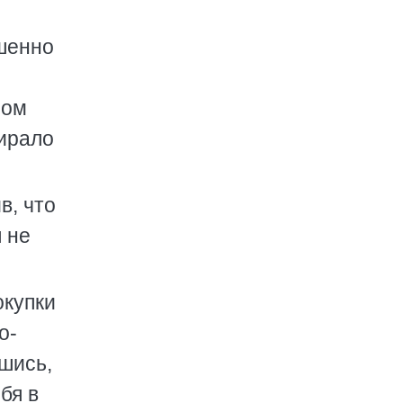
шенно
мом
ирало
в, что
я не
окупки
о-
шись,
бя в