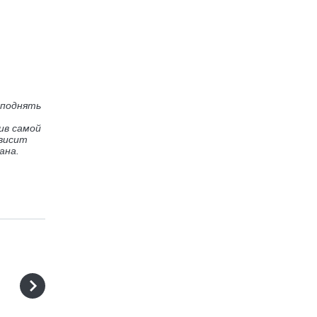
 поднять
ив самой
ависит
ана.