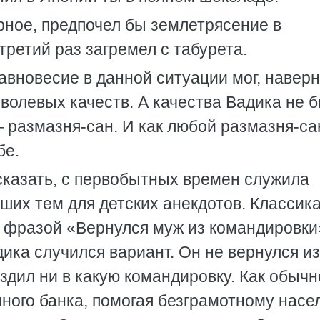
ерное, предпочел бы землетрясение в
третий раз загремел с табурета.
авновесие в данной ситуации мог, наверн
волевых качеств. А качества Вадика не 
— размазня-сан. И как любой размазня-са
бе.
 сказать, с первобытных времен служила
ших тем для детских анекдотов. Классик
 фразой «Вернулся муж из командировки
ика случился вариант. Он не вернулся из
здил ни в какую командировку. Как обычн
чного банка, помогая безграмотному нас