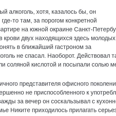
ый алкоголь, хотя, казалось бы, он
где-то там, за порогом конкретной
вартире на южной окраине Санкт-Петербу
в крови двух находящихся здесь молодых
гонять в ближайший гастроном за
голь не спасал. Наоборот. Действовал та
ли соляной кислотой и посыпали солью м
пичного представителя офисного поколени
ершенно не приспособленного к употреб
важды за вечер он соскальзывал с кухонн
амье Никите приходилось прилагать серь