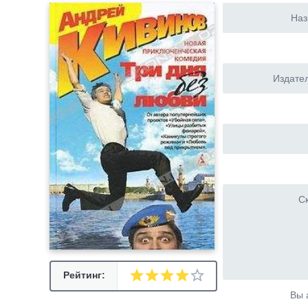
Наз
Издател
Ск
Рейтинг:
Вы 