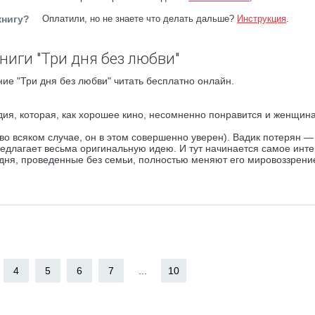
книгу?
Оплатили, но не знаете что делать дальше?
Инструкция
.
ниги "Три дня без любви"
ие "Три дня без любви" читать бесплатно онлайн.
ия, которая, как хорошее кино, несомненно понравится и женщина
о всяком случае, он в этом совершенно уверен). Вадик потерян —
едлагает весьма оригинальную идею. И тут начинается самое инте
 дня, проведенные без семьи, полностью меняют его мировоззрени
4
5
6
7
...
10