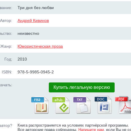
вание:
Три дня без любви
Автор:
Андрей Кивинов
ьство:
неизвестно
Жанр:
Юмористическая проза
Год:
2010
ISBN:
978-5-9985-0945-2
ачать:
Купить легальную версию
автор?
Книга распространяется на условиях партнёрской программы.
Все авторские права соблюдены.
Напишите нам
, если Вы не с