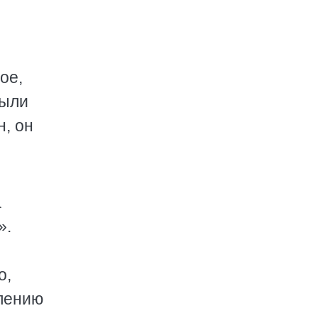
ое,
были
н, он
а
».
о,
елению