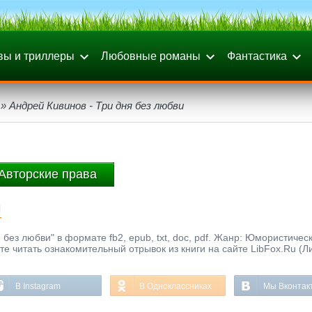
вы и триллеры
Любовные романы
Фантастика
» Андрей Кивинов - Три дня без любви
Авторские права
и
 без любви" в формате fb2, epub, txt, doc, pdf. Жанр: Юмористичес
ете читать ознакомительный отрывок из книги на сайте LibFox.Ru (Л
В Instagram
В Одноклассниках
Мы Вконтак