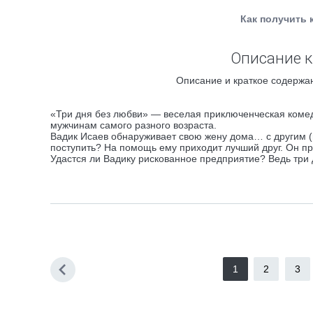
Как получить 
Описание к
Описание и краткое содержан
«Три дня без любви» — веселая приключенческая комед
мужчинам самого разного возраста.
Вадик Исаев обнаруживает свою жену дома… с другим (в
поступить? На помощь ему приходит лучший друг. Он пр
Удастся ли Вадику рискованное предприятие? Ведь три
1
2
3