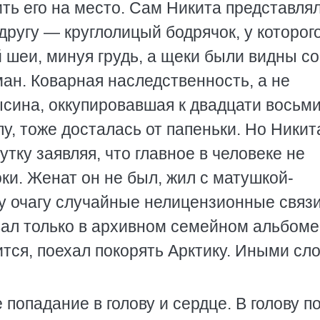
ть его на место. Сам Никита представля
ругу — круглолицый бодрячок, у которог
й шеи, минуя грудь, а щеки были видны со
ман. Коварная наследственность, а не
ысина, оккупировавшая к двадцати восьм
пу, тоже досталась от папеньки. Но Никит
утку заявляя, что главное в человеке не
ки. Женат он не был, жил с матушкой-
у очагу случайные нелицензионные связи
ал только в архивном семейном альбоме
ится, поехал покорять Арктику. Иными сл
попадание в голову и сердце. В голову п