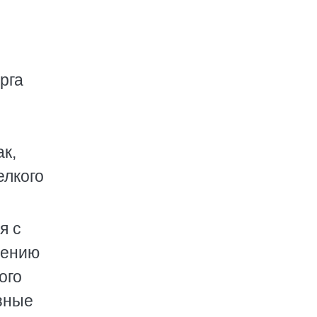
рга
к,
елкого
я с
лению
ого
езные