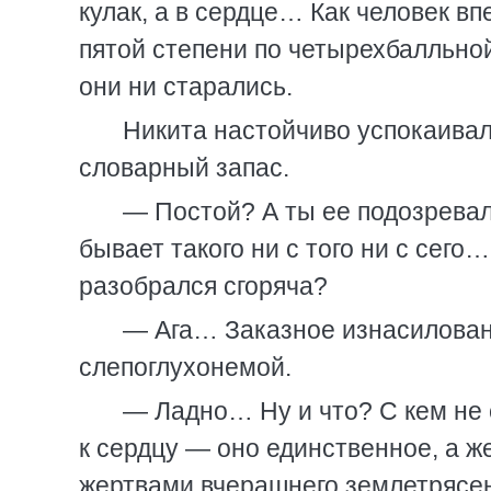
кулак, а в сердце… Как человек в
пятой степени по четырехбалльной
они ни старались.
Никита настойчиво успокаивал
словарный запас.
— Постой? А ты ее подозревал
бывает такого ни с того ни с сего…
разобрался сгоряча?
— Ага… Заказное изнасилован
слепоглухонемой.
— Ладно… Ну и что? С кем не 
к сердцу — оно единственное, а 
жертвами вчерашнего землетрясен