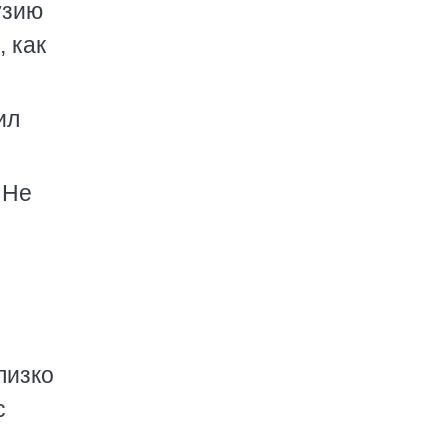
узию
 как
ил
 Не
лизко
с