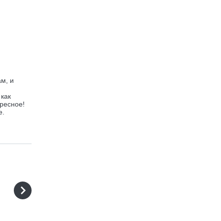
м, и
 как
ресное!
е.