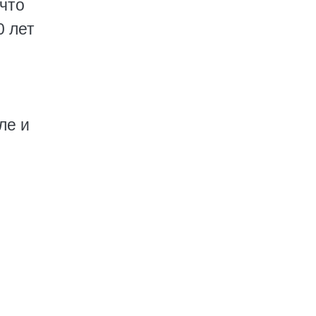
 что
0 лет
ле и