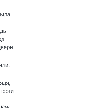
была
едь
од
двери,
или.
ядя,
строги
 Как