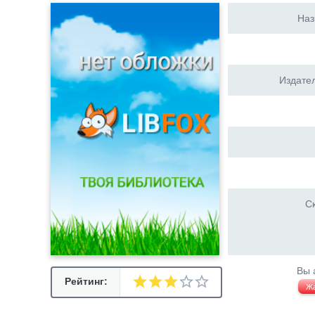
Наз
Издател
Ск
Вы 
Рейтинг:
Ж