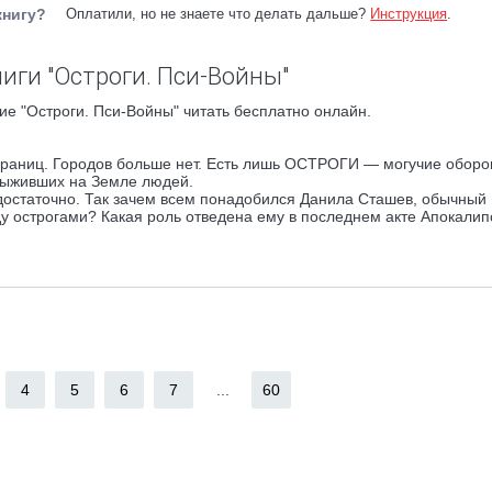
книгу?
Оплатили, но не знаете что делать дальше?
Инструкция
.
иги "Остроги. Пси-Войны"
е "Остроги. Пси-Войны" читать бесплатно онлайн.
 границ. Городов больше нет. Есть лишь ОСТРОГИ — могучие обор
выживших на Земле людей.
достаточно. Так зачем всем понадобился Данила Сташев, обычный
у острогами? Какая роль отведена ему в последнем акте Апокалип
4
5
6
7
...
60