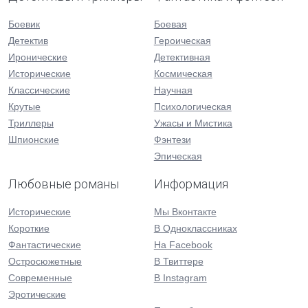
Боевик
Боевая
Детектив
Героическая
Иронические
Детективная
Исторические
Космическая
Классические
Научная
Крутые
Психологическая
Триллеры
Ужасы и Мистика
Шпионские
Фэнтези
Эпическая
Любовные романы
Информация
Исторические
Мы Вконтакте
Короткие
В Одноклассниках
Фантастические
На Facebook
Остросюжетные
В Твиттере
Современные
В Instagram
Эротические