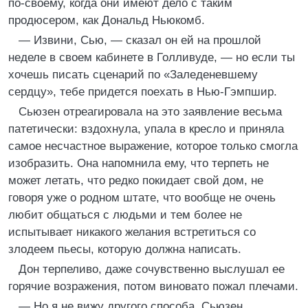
по-своему, когда они имеют дело с таким
продюсером, как Дональд Ньюкомб.
— Извини, Сью, — сказал он ей на прошлой
неделе в своем кабинете в Голливуде, — но если ты
хочешь писать сценарий по «Заледеневшему
сердцу», тебе придется поехать в Нью-Гэмпшир.
Сьюзен отреагировала на это заявление весьма
патетически: вздохнула, упала в кресло и приняла
самое несчастное выражение, которое только смогла
изобразить. Она напомнила ему, что терпеть не
может летать, что редко покидает свой дом, не
говоря уже о родном штате, что вообще не очень
любит общаться с людьми и тем более не
испытывает никакого желания встретиться со
злодеем пьесы, которую должна написать.
Дон терпеливо, даже сочувственно выслушал ее
горячие возражения, потом виновато пожал плечами.
— Но я не вижу другого способа, Сьюзен.