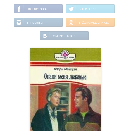
На Facebook
В Твиттере
В Instagram
В Одноклассниках
Мы Вконтакте