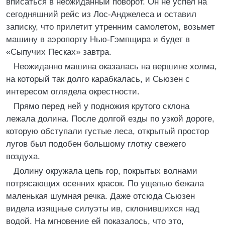
вписаться в неожиданный поворот. Он не успел на
сегодняшний рейс из Лос-Анджелеса и оставил
записку, что прилетит утренним самолетом, возьмет
машину в аэропорту Нью-Гэмпщира и будет в
«Сыпучих Песках» завтра.
Неожиданно машина оказалась на вершине холма,
на который так долго карабкалась, и Сьюзен с
интересом оглядела окрестности.
Прямо перед ней у подножия крутого склона
лежала долина. После долгой езды по узкой дороге,
которую обступали густые леса, открытый простор
лугов был подобен большому глотку свежего
воздуха.
Долину окружала цепь гор, покрытых волнами
потрясающих осенних красок. По ущелью бежала
маленькая шумная речка. Даже отсюда Сьюзен
видела изящные силуэты ив, склонившихся над
водой. На мгновение ей показалось, что это,