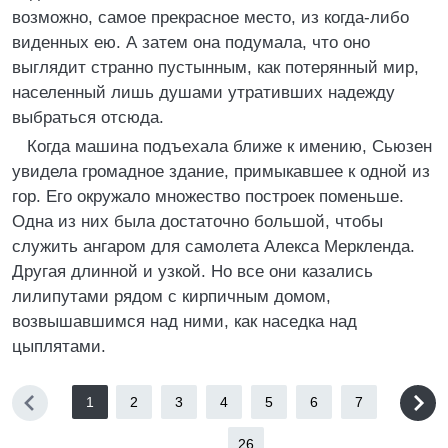
возможно, самое прекрасное место, из когда-либо
виденных ею. А затем она подумала, что оно
выглядит странно пустынным, как потерянный мир,
населенный лишь душами утративших надежду
выбраться отсюда.
Когда машина подъехала ближе к имению, Сьюзен
увидела громадное здание, примыкавшее к одной из
гор. Его окружало множество построек поменьше.
Одна из них была достаточно большой, чтобы
служить ангаром для самолета Алекса Меркленда.
Другая длинной и узкой. Но все они казались
лилипутами рядом с кирпичным домом,
возвышавшимся над ними, как наседка над
цыплятами.
1
2
3
4
5
6
7
...
26