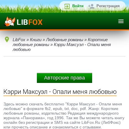
Войти
Регистрация
LibFox
»
Книги
»
Любовные романы
»
Короткие
любовные романы
» Кэрри Максуэл - Опали меня
любовью
Авторские права
Кэрри Максуэл - Опали меня любовью
Здесь можно скачать бесплатно "Кэрри Максуэл - Опали меня
любовью" в формате fb2, epub, txt, doc, pdf. Жанр: Короткие
любовные романы, издательство Редакция международного
журнала «Панорама», год 1996. Так же Вы можете читать книгу
онлайн без регистрации и SMS на сайте LibFox.Ru (ЛибФокс)
или прочесть описание и ознакомиться с отзывами.