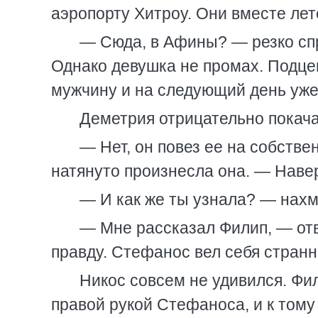
аэропорту Хитроу. Они вместе лет
— Сюда, в Афины? — резко спр
Однако девушка не промах. Подцеп
мужчину и на следующий день уже 
Деметрия отрицательно покача
— Нет, он повез ее на собстве
натянуто произнесла она. — Наверн
— И как же ты узнала? — нахм
— Мне рассказал Филип, — отв
правду. Стефанос вел себя странно
Никос совсем не удивился. Фил
правой рукой Стефаноса, и к тому