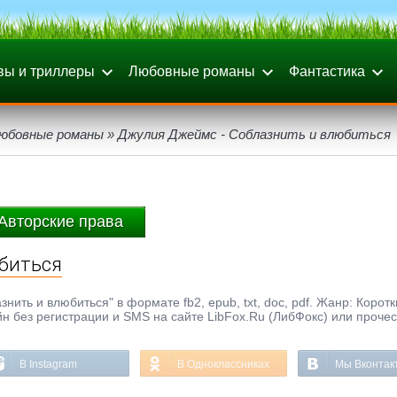
вы и триллеры
Любовные романы
Фантастика
любовные романы
» Джулия Джеймс - Соблазнить и влюбиться
Авторские права
биться
ить и влюбиться" в формате fb2, epub, txt, doc, pdf. Жанр: Корот
н без регистрации и SMS на сайте LibFox.Ru (ЛибФокс) или прочес
В Instagram
В Одноклассниках
Мы Вконтак