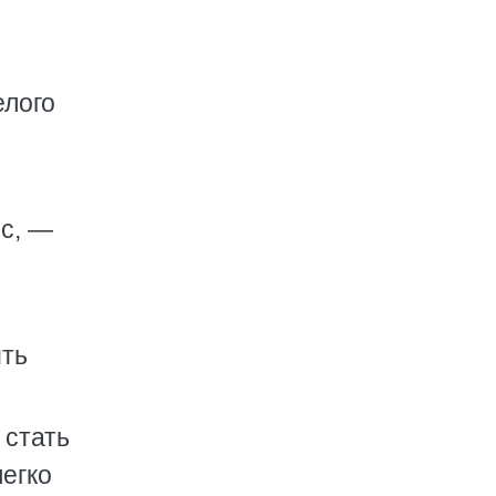
елого
ос, —
ить
 стать
легко