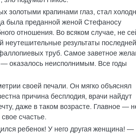
ых золотыми крапинами глаз, стал холод
гда была преданной женой Стефаносу
ого отношения. Во всяком случае, не се
 ей неутешительные результаты последне
фаллопиевых труб. Самое заветное жела
 — оказалось неисполнимым. Все годы
метрии своей печали. Он мягко объяснял
звестна причина бесплодия, врачи найдут
чту, даже в таком возрасте. Главное — н
 свое счастье.
дился ребенок! У него другая женщина! —