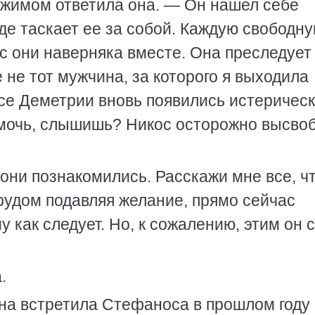
ажимом ответила она. — Он нашел себе
зде таскает ее за собой. Каждую свободн
с они наверняка вместе. Она преследует 
не тот мужчина, за которого я выходила
осе Деметрии вновь появились истеричес
омочь, слышишь? Никос осторожно высво
 они познакомились. Расскажи мне все, ч
трудом подавляя желание, прямо сейчас
у как следует. Но, к сожалению, этим он 
.
на встретила Стефаноса в прошлом году 