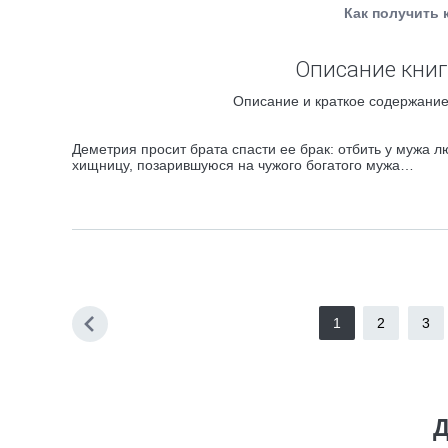
Как получить 
Описание книг
Описание и краткое содержание 
Деметрия просит брата спасти ее брак: отбить у мужа л
хищницу, позарившуюся на чужого богатого мужа…
1
2
3