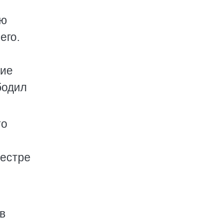
ую
его.
кие
бодил
то
сестре
в