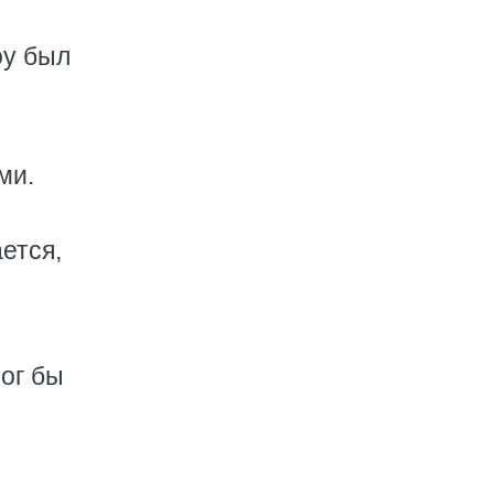
оу был
е
ми.
ется,
ог бы