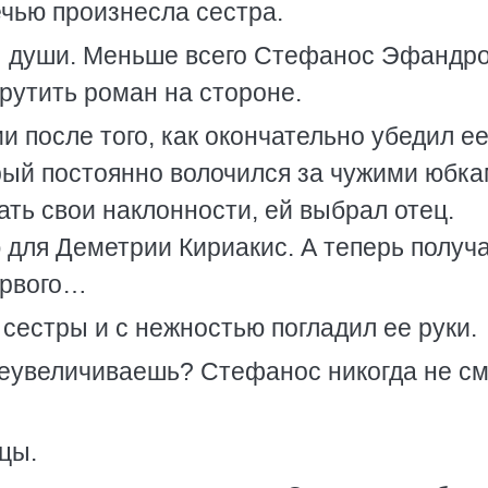
ечью произнесла сестра.
ы души. Меньше всего Стефанос Эфандр
крутить роман на стороне.
 после того, как окончательно убедил е
рый постоянно волочился за чужими юбка
ть свои наклонности, ей выбрал отец.
 для Деметрии Кириакис. А теперь получа
ервого…
сестры и с нежностью погладил ее руки.
реувеличиваешь? Стефанос никогда не см
цы.