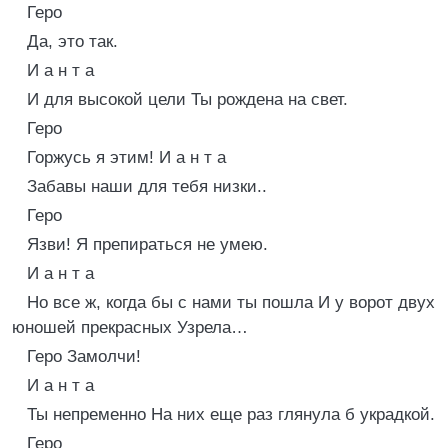
Геро
Да, это так.
И а н т а
И для высокой цели Ты рождена на свет.
Геро
Горжусь я этим! И а н т а
Забавы наши для тебя низки..
Геро
Язви! Я препираться не умею.
И а н т а
Но все ж, когда бы с нами ты пошла И у ворот двух
юношей прекрасных Узрела…
Геро Замолчи!
И а н т а
Ты непременно На них еще раз глянула б украдкой.
Геро