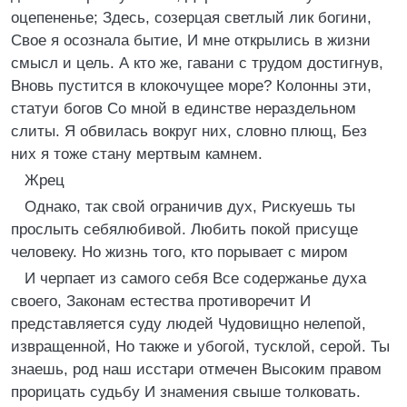
оцепененье; Здесь, созерцая светлый лик богини,
Свое я осознала бытие, И мне открылись в жизни
смысл и цель. А кто же, гавани с трудом достигнув,
Вновь пустится в клокочущее море? Колонны эти,
статуи богов Со мной в единстве нераздельном
слиты. Я обвилась вокруг них, словно плющ, Без
них я тоже стану мертвым камнем.
Жрец
Однако, так свой ограничив дух, Рискуешь ты
прослыть себялюбивой. Любить покой присуще
человеку. Но жизнь того, кто порывает с миром
И черпает из самого себя Все содержанье духа
своего, Законам естества противоречит И
представляется суду людей Чудовищно нелепой,
извращенной, Но также и убогой, тусклой, серой. Ты
знаешь, род наш исстари отмечен Высоким правом
прорицать судьбу И знамения свыше толковать.