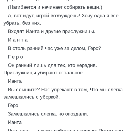
(Нагибается и начинает собирать вещи.)
А, вот идут, игрой возбуждены! Хочу одна я все
убрать, без них.
Входят Ианта и другие прислужницы.
И а н т а
В столь ранний час уже за делом, Геро?
Г е р о
Он ранний лишь для тех, кто нерадив.
Прислужницы убирают остальное.
Ианта
Вы слышите? Нас упрекают в том, Что мы слегка
замешкались с уборкой.
Геро
Замешкались слегка, но опоздали.
Ианта
Чуть свет — уж мы работали усердно; Потом нам