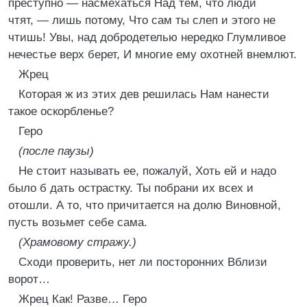
преступно — насмехаться Над тем, что люди
чтят, — лишь потому, Что сам ты слеп и этого не
чтишь! Увы, над добродетелью нередко Глумливое
нечестье верх берет, И многие ему охотней внемлют.
Жрец
Которая ж из этих дев решилась Нам нанести
такое оскорбленье?
Геро
(после паузы)
Не стоит называть ее, пожалуй, Хоть ей и надо
было б дать острастку. Ты побрани их всех и
отошли. А то, что причитается на долю Виновной,
пусть возьмет себе сама.
(Храмовому стражу.)
Сходи проверить, нет ли посторонних Вблизи
ворот…
Жрец Как! Разве… Геро