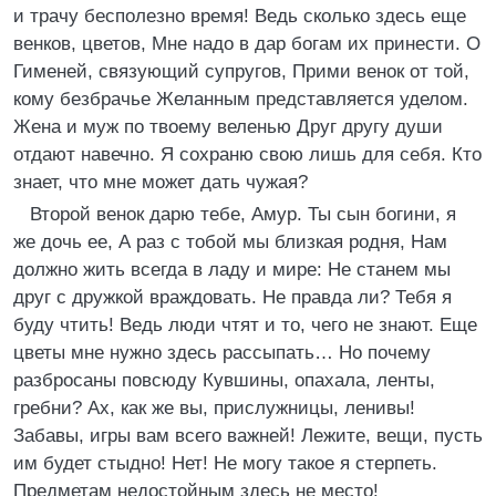
и трачу бесполезно время! Ведь сколько здесь еще
венков, цветов, Мне надо в дар богам их принести. О
Гименей, связующий супругов, Прими венок от той,
кому безбрачье Желанным представляется уделом.
Жена и муж по твоему веленью Друг другу души
отдают навечно. Я сохраню свою лишь для себя. Кто
знает, что мне может дать чужая?
Второй венок дарю тебе, Амур. Ты сын богини, я
же дочь ее, А раз с тобой мы близкая родня, Нам
должно жить всегда в ладу и мире: Не станем мы
друг с дружкой враждовать. Не правда ли? Тебя я
буду чтить! Ведь люди чтят и то, чего не знают. Еще
цветы мне нужно здесь рассыпать… Но почему
разбросаны повсюду Кувшины, опахала, ленты,
гребни? Ах, как же вы, прислужницы, ленивы!
Забавы, игры вам всего важней! Лежите, вещи, пусть
им будет стыдно! Нет! Не могу такое я стерпеть.
Предметам недостойным здесь не место!