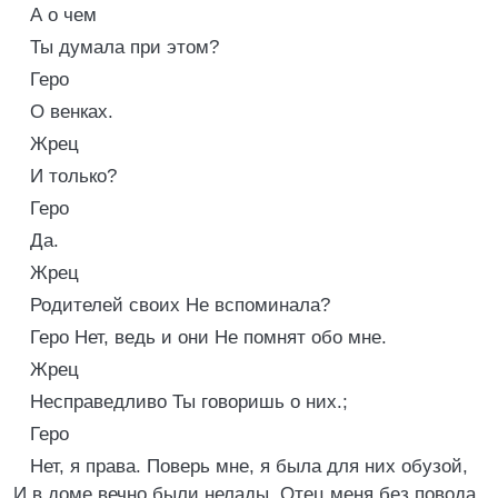
А о чем
Ты думала при этом?
Геро
О венках.
Жрец
И только?
Геро
Да.
Жрец
Родителей своих Не вспоминала?
Геро Нет, ведь и они Не помнят обо мне.
Жрец
Несправедливо Ты говоришь о них.;
Геро
Нет, я права. Поверь мне, я была для них обузой,
И в доме вечно были нелады. Отец меня без повода