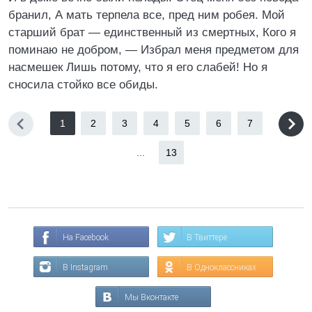
бранил, А мать терпела все, пред ним робея. Мой
старший брат — единственный из смертных, Кого я
поминаю не добром, — Избрал меня предметом для
насмешек Лишь потому, что я его слабей! Но я
сносила стойко все обиды.
1
2
3
4
5
6
7
...
13
На Facebook
В Твиттере
В Instagram
В Одноклассниках
Мы Вконтакте