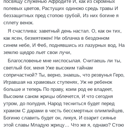
посвящу служенью Афродите И, как из скромных
полевых цветов, Растущих одиноко средь травы И
беззащитных пред стопою грубой, Из них богине я
сплету венок.
Я счастлива: заветный день настал. О, как он тих,
как ясен, безмятежен! Ни облачка в бездонном
синем небе, И Феб, поднявшись из лазурных вод, На
землю щедро льет свои лучи,
Благословенье мне ниспосылая. Считаешь ли ты,
светлый бог, меня Уже высоким тайнам
сопричастной? Ты, верно, знаешь, что резвунья Геро,
Игравшая на храмовых ступенях, Уж не ребенок
больше и теперь По праву, коим род ее владеет,
Высоким саном жрицы облечется, И что сегодня
утром, до полудня, Народ тесниться будет перед
храмом С дарами в честь бессмертных олимпийцев,
Богиню славить будет он, ликуя, И озарит сиянье
этой славы Младую жрицу… Что же я, однако? Стою