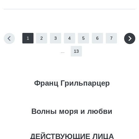
1
2
3
4
5
6
7
...
13
Франц Грильпарцер
Волны моря и любви
ДЕЙСТВУЮЩИЕ ЛИЦА