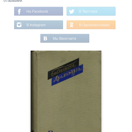
отзывами.
На Facebook
В Твиттере
В Instagram
В Одноклассниках
Мы Вконтакте