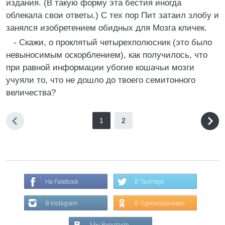
издания. (В такую форму эта бестия иногда
облекала свои ответы.) С тех пор Пит затаил злобу и
занялся изобретением обидных для Мозга кличек.
- Скажи, о проклятый четырехполюсник (это было
невыносимым оскорблением), как получилось, что
при равной информации убогие кошачьи мозги
учуяли то, что не дошло до твоего семитонного
величества?
1
2
На Facebook
В Твиттере
В Instagram
В Одноклассниках