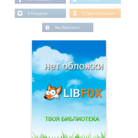
В Instagram
В Одноклассниках
Мы Вконтакте