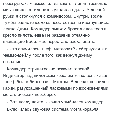
перегрузках. Я выскочил из каюты. Линия тревожно
мигающих светильников уходила вдаль. У дверей
рубки я столкнулся с командором. Внутри, возле
тумбы радиотелескопа, неестественно изогнувшись,
лежал Джим. Командор рывком бросил свое тело в
кресло пилота, едва Не раздавив отчаянно
визжащего Бэби. Нас перестало раскачивать.
- Что случилось, шеф, метеорит? - обернулся я к
Чеммондейлу после того, как вернул Джиму
сознание.
Командор отрицательно покачал головой.
Индикатор над пилотским креслом мягко вспыхивал
- шеф был в биосвязи с Мозгом. В дверях появился
Гарин, разукрашенный ласковыми прикосновениями
металлических переборок.
- Вот, послушайте! - криво улыбнулся командор.
Включилась звуковая система Мозга корабля.