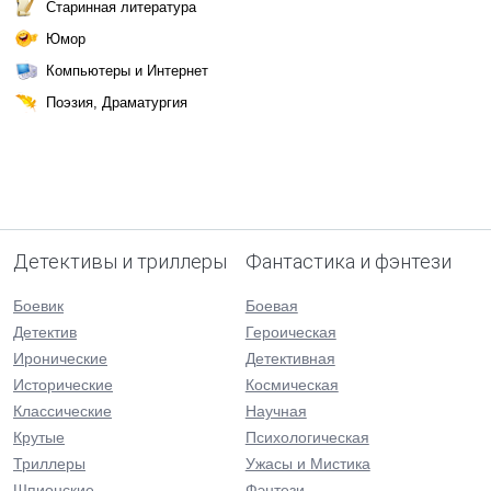
Старинная литература
Юмор
Компьютеры и Интернет
Поэзия, Драматургия
Детективы и триллеры
Фантастика и фэнтези
Боевик
Боевая
Детектив
Героическая
Иронические
Детективная
Исторические
Космическая
Классические
Научная
Крутые
Психологическая
Триллеры
Ужасы и Мистика
Шпионские
Фэнтези