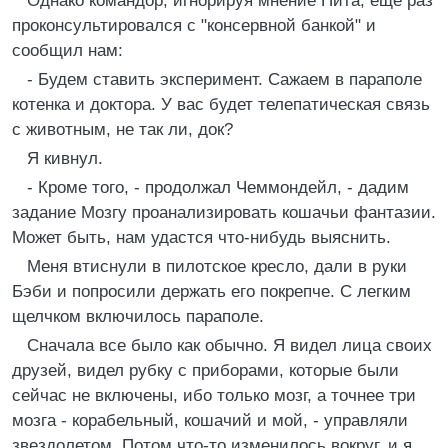
Однако командор, игнорируя мнение Пита, еще раз
проконсультировался с "консервной банкой" и
сообщил нам:
- Будем ставить эксперимент. Сажаем в параполе
котенка и доктора. У вас будет телепатическая связь
с животным, не так ли, док?
Я кивнул.
- Кроме того, - продолжал Чеммондейл, - дадим
задание Мозгу проанализировать кошачьи фантазии.
Может быть, нам удастся что-нибудь выяснить.
Меня втиснули в пилотское кресло, дали в руки
Бэби и попросили держать его покрепче. С легким
щелчком включилось параполе.
Сначала все было как обычно. Я видел лица своих
друзей, видел рубку с приборами, которые были
сейчас не включены, ибо только мозг, а точнее три
мозга - корабельный, кошачий и мой, - управляли
звездолетом. Потом что-то изменилось вокруг, и я