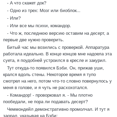
- А что скажет док?
- Одно из трех: Мозг или биоблок...
- Или?
- Или все мы психи, командор.
- Что ж, последнюю версию оставим на десерт, а
первые две нужно проверить.
Битый час мы возились с проверкой. Аппаратура
работала идеально. В конце концов мне надоела эта
суета, я поудобней устроился в кресле и закурил.
Тут откуда-то появился Бэби. Он, прижав уши,
крался вдоль стены. Некоторое время я тупо
смотрел на него, потом что-то словно повернулось у
меня в голове, и я чуть не расхохотался.
- Командор! - проворковал я. - Мы плотно
пообедали, не пора ли подавать десерт?
Чеммондейл демонстративно промолчал. И тут я
заорал, указывая на Бэби: