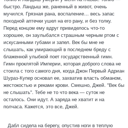
быстро. Ландыш же, раненный в живот, очень
мучился. Грязная рана, воспаление… весь запас
походной аптечки ушел на его рану, и без толку.
Перед концом ему вдруг привиделось что-то
хорошее, он заулыбался страшным черным ртом с
искусанными губами и запел. Век бы мне не
слышать, как умирающий в последнем бреду с
блаженной улыбкой поет государственный гимн.
Гимн проклятой Империи, которая доброго слова не
стоила с того самого дня, когда Джон Первый Адриан
Шураз-Купер основал ее, захватив власть обманом,
жестокостью и реками крови. Смешно, Джей. "Век бы
не слышать". Тебе не то что века — суток не
осталось. Они идут. А заряда не хватит и на
полчаса. Кажется, это все, Джей.
Дабл сидела на берегу, опустив ноги в теплую