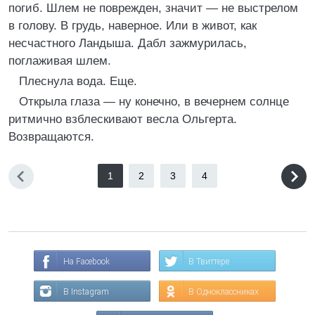
погиб. Шлем не поврежден, значит — не выстрелом
в голову. В грудь, наверное. Или в живот, как
несчастного Ландыша. Дабл зажмурилась,
поглаживая шлем.
Плеснула вода. Еще.
Открыла глаза — ну конечно, в вечернем солнце
ритмично взблескивают весла Ольгерта.
Возвращаются.
1
2
3
4
На Facebook
В Твиттере
В Instagram
В Одноклассниках