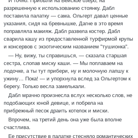
И точно. Прибыли на Вейское озеро, на
разрешенную к использованию стоянку. Дабл
поставила палатку — сама. Ольгерт давал ценные
указания, сидя на бревнышке, Дагне в это время
поправляла макияж. Дабл развела костер. Дабл
сварила кашу из предоставленной турфирмой крупы
и консервов с экзотическим названием "тушионка".
— Ну, вижу, ты справишься, — сказала старшая
сестра, слопав миску каши. — Мы поплаваем на
лодочке, а ты тут прибери, ну и молочную лапшу к
ужину… Пока! — и упорхнула вслед за Ольгертом к
берегу. Только весла замелькали.
Дабл мрачно произнесла вслух несколько слов, не
подобающих юной девице, и побрела на
прибрежный песок драить котелок и миски.
Впрочем, на третий день она уже была вполне
счастлива.
Ее присутствие в палатке стесняло романтических