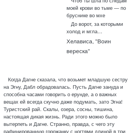
Чтоб ты шла по следам
моей крови во тьме — по
бруснике во мхе
До ворот, за которыми
холод и мгла…
Хелависа, "Воин
вереска"
Когда Дагне сказала, что возьмет младшую сестру
на Эгну, Дабл обрадовалась. Пусть Дагне зануда и
способна часами говорить о ерунде, а о важных
вещах ей всегда скучно даже подумать, зато Эгна!
Туристский рай. Скалы, озера, сосны, тишина,
настоящая дикая жизнь. Ради этого можно было
вытерпеть и Дагне. Странно, правда, с чего эту
рафинированную горожанку с ногтями длиной в три