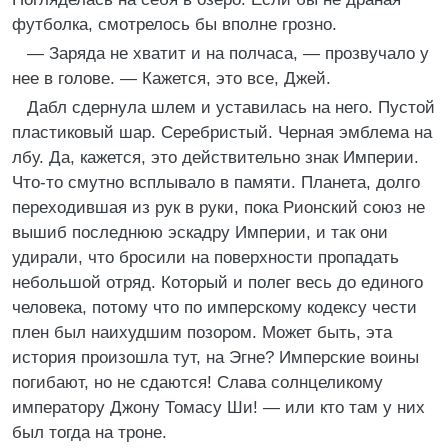
футболка, смотрелось бы вполне грозно.
— Заряда не хватит и на полчаса, — прозвучало у
нее в голове. — Кажется, это все, Джей.
Дабл сдернула шлем и уставилась на него. Пустой
пластиковый шар. Серебристый. Черная эмблема на
лбу. Да, кажется, это действительно знак Империи.
Что-то смутно всплывало в памяти. Планета, долго
переходившая из рук в руки, пока Рионский союз не
вышиб последнюю эскадру Империи, и так они
удирали, что бросили на поверхности пропадать
небольшой отряд. Который и полег весь до единого
человека, потому что по имперскому кодексу чести
плен был наихудшим позором. Может быть, эта
история произошла тут, на Эгне? Имперские воины
погибают, но не сдаются! Слава солнцеликому
императору Джону Томасу Ши! — или кто там у них
был тогда на троне.