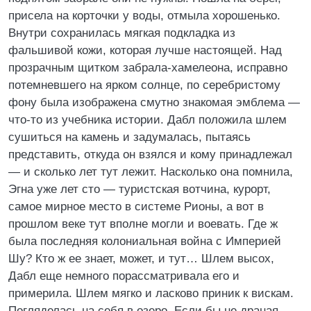
присела на корточки у воды, отмыла хорошенько.
Внутри сохранилась мягкая подкладка из
фальшивой кожи, которая лучше настоящей. Над
прозрачным щитком забрала-хамелеона, исправно
потемневшего на ярком солнце, по серебристому
фону была изображена смутно знакомая эмблема —
что-то из учебника истории. Дабл положила шлем
сушиться на камень и задумалась, пытаясь
представить, откуда он взялся и кому принадлежал
— и сколько лет тут лежит. Насколько она помнила,
Эгна уже лет сто — туристская вотчина, курорт,
самое мирное место в системе Рионы, а вот в
прошлом веке тут вполне могли и воевать. Где ж
была последняя колониальная война с Империей
Шу? Кто ж ее знает, может, и тут… Шлем высох,
Дабл еще немного порассматривала его и
примерила. Шлем мягко и ласково приник к вискам.
Погляделась на себя в озеро. Если бы не драная