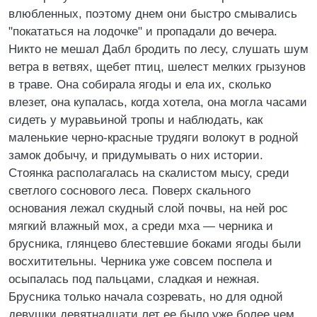
влюбленных, поэтому днем они быстро смывались
"покататься на лодочке" и пропадали до вечера.
Никто не мешал Дабл бродить по лесу, слушать шум
ветра в ветвях, щебет птиц, шелест мелких грызунов
в траве. Она собирала ягоды и ела их, сколько
влезет, она купалась, когда хотела, она могла часами
сидеть у муравьиной тропы и наблюдать, как
маленькие черно-красные трудяги волокут в родной
замок добычу, и придумывать о них истории.
Стоянка располагалась на скалистом мысу, среди
светлого соснового леса. Поверх скального
основания лежал скудный слой почвы, на ней рос
мягкий влажный мох, а среди мха — черника и
брусника, глянцево блестевшие боками ягоды были
восхитительны. Черника уже совсем поспела и
осыпалась под пальцами, сладкая и нежная.
Брусника только начала созревать, но для одной
девушки девятнадцати лет ее было уже более чем