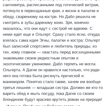
сантиметра, расписанными под готический витраж,
потянуло в первозданные края, к жизни в палатке и
обеду, сваренному на костре. Но Дабл решила не
смотреть в зубы дареному коню. Зря, конечно:
оказалось, что они едут с сестрой не вдвоем. С
ними едет еще и Ольгерт. Сразу стало ясно, откуда
взялась сама идея Эгны, палатки и костра: Ольгерт
был записной спортсмен и любитель природы, из
тех, кому главное — хвастать перед восхищенными
знакомыми своим редкостным опытом и
экзотическими умениями. Дабл терпеть не могла
Ольгерта. А Дагне он нравился настолько, что ради
него она готова была рискнуть прической и
маникюром. Понятно стало также, зачем им вообще
третья лишняя — младшая сестра. Должен же кто-то
варить обед и мыть посуду, пока Дагне со своим
блондином будут красиво крутить роман на природе!