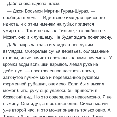
Дабл снова надела шлем.
— Джон Восьмой Мартин Гурам-Шураз, —
сообщил шлем. — Идиотское имя для призового
идиота, и с этим именем на губах придется
умирать… Так и не сказал Тильде, что люблю ее.
Может, оно и к лучшему. Не будет ждать понапрасну.
Дабл закрыла глаза и увидела лес чужим
взглядом. Обгорелые сучья деревьев, обломанные
стволы, иные начисто срезаны залпами лучемета. У
кромки воды вспышки взрывов. Левая рука не
действует — простреленное насквозь плечо,
заткнутое пучком мха и перевязанное рукавом
форменной рубашки, онемело. Если бы я выжил,
может быть, руку еще удалось бы привести в
божеский вид. Но это совершенно невозможно. Я не
выживу. Они идут, а я остался один. Симон молчит
уже второй час, и это может значить только одно. А
Тонио и Ландыш умерли у меня на глазах. Тонио —