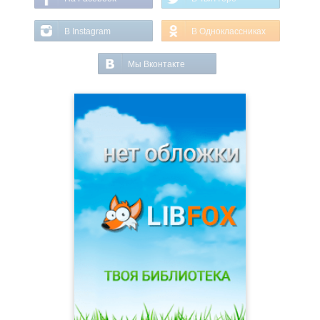
В Instagram
В Одноклассниках
Мы Вконтакте