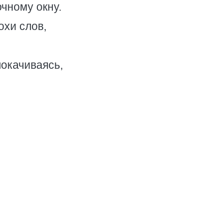
чному окну.
охи слов,
покачиваясь,