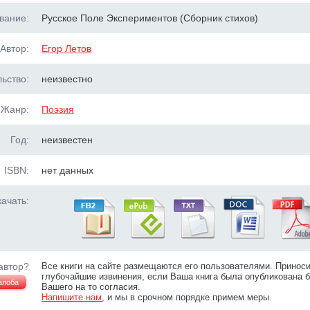
вание:
Русское Поле Экспериментов (Сборник стихов)
Автор:
Егор Летов
ьство:
неизвестно
Жанр:
Поэзия
Год:
неизвестен
ISBN:
нет данных
ачать:
автор?
Все книги на сайте размещаются его пользователями. Принос
глубочайшие извинения, если Ваша книга была опубликована б
алоба
Вашего на то согласия.
Напишите нам
, и мы в срочном порядке примем меры.