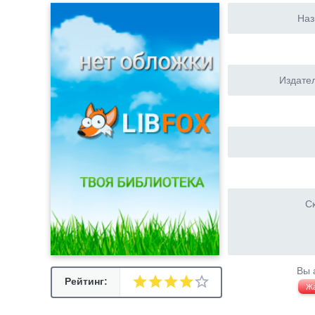
Наз
Издател
Ск
Вы 
Рейтинг:
Ж