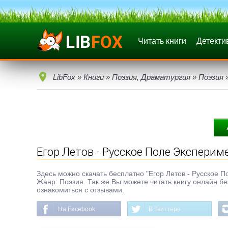
Читать книги
Детекти
LibFox
»
Книги
»
Поэзия, Драматургия
»
Поэзия
»
Егор Летов - Русское Поле Эксперим
Здесь можно скачать бесплатно "Егор Летов - Русское По
Жанр: Поэзия. Так же Вы можете читать книгу онлайн бе
ознакомиться с отзывами.
На Facebook
В Твиттере