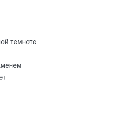
ной темноте
аменем
ет