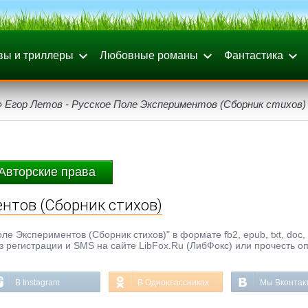
вы и триллеры
Любовные романы
Фантастика
 Егор Летов - Русское Поле Экспериментов (Сборник стихов)
Авторские права
ентов (Сборник стихов)
ле Экспериментов (Сборник стихов)" в формате fb2, epub, txt, doc, 
з регистрации и SMS на сайте LibFox.Ru (ЛибФокс) или прочесть о
В Instagram
В Одноклассниках
Мы Вконтак