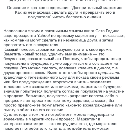
Описание и краткое содержание "Доверительный маркетинг.
Как из незнакомца сделать друга и превратить его в
покупателя" читать бесплатно онлайн.
Написанная ярким и лаконичным языком книга Сета Година —
вице-президента Yahoo! по прямому маркетингу — показывает,
как компании могут сделать из незнакомца друга и затем
превратить его в покупателя.
Каждый человек стремится разумно тратить свое время.
Заметить новый товар, уделить ему внимание — это,
безусловно, сознательный акт. Поэтому, чтобы продать товар
покупателю в будущем, нужно заручиться его согласием на
покупку. Это можно сделать, вовлекая клиента в диалог, т. е.
двухстороннюю связь. Вместо того чтобы просто
прерывать
трансляцию телевизионного шоу для показа своей рекламы
или без предупреждения вторгаться в жизнь покупателя
телефонными звонками или письмами, маркетолог будущего
вначале попытается получить согласие покупателя на участие
в продаже. Возможно, покупатель разрешит вовлечь себя в
процесс из интереса к конкретному изделию, а может, Вы
просто предложите покупателю какое-то вознаграждение или
льготу в обмен на его согласие.
Суть метода в том, что потребителя можно неоднократно
вовлекать
в маркетинговый процесс. Маркетинг в
интерактивном мире — это сотрудничество, где маркетолог
помогает потребителю купить, а потребитель помогает