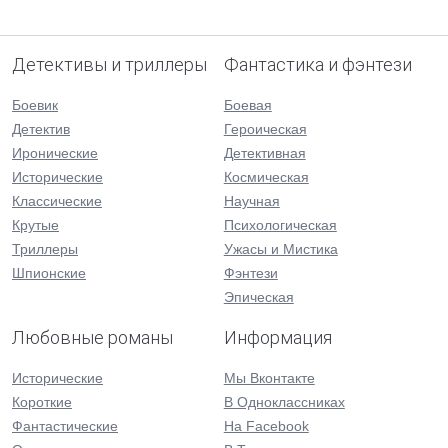
Детективы и триллеры
Фантастика и фэнтези
Боевик
Боевая
Детектив
Героическая
Иронические
Детективная
Исторические
Космическая
Классические
Научная
Крутые
Психологическая
Триллеры
Ужасы и Мистика
Шпионские
Фэнтези
Эпическая
Любовные романы
Информация
Исторические
Мы Вконтакте
Короткие
В Одноклассниках
Фантастические
На Facebook