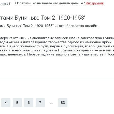
книгу?
Оплатили, но не знаете что делать дальше?
Инструкция
.
тами Буниных. Том 2. 1920-1953"
ами Буниных. Том 2. 1920-1953" читать бесплатно онлайн.
ержит отрывки из дневниковых записей Ивана Алексеевича Бунина
оды жизни и литературного творчества одного из наиболее ярких
ека. Начало жизненного пути, первые публикации, всеобщее призн
бежья и всемирная слава лауреата Нобелевской премии — все эти 
ицах дневников. Первое издание вышло в свет в издательстве «Пос
4
5
6
7
...
83