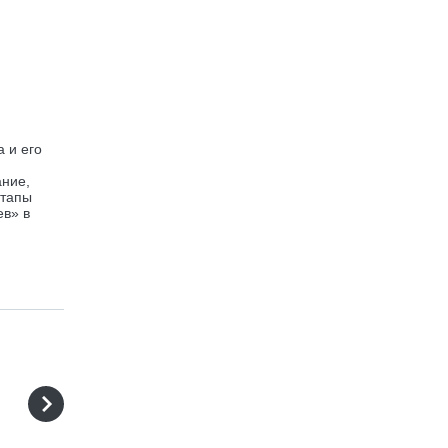
 и его
ание,
этапы
ев» в