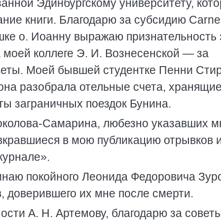
занной Эдинбургскому университету, кот
ание книги. Благодарю за субсидию Carne
атюшке о. Иоанну выражаю признательность 
 моей коллеге Э. И. Вознесенской — за
веты. Моей бывшей студентке Пенни Сти
 она разобрала отельные счета, хранящие
ты заграничных поездок Бунина.
 Соколова-Самарина, любезно указавших м
вкравшиеся в мою публикацию отрывков 
журнале».
инаю покойного Леонида Федоровича Зур
, доверившего их мне после смерти.
ости А. Н. Артемову, благодарю за совет