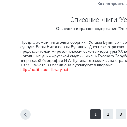
Как получить 
Описание книги "Ус
Описание и краткое содержание "Уст
Предлагаемый читателям сборник «Устами Буниных» сод
супруги Веры Николаевны Буниной. Дневники отражают г
представителей мировой классической литературы XX в
«окаянные дни» «русской смуты», жизнь Русского Зару
творческой биографии И.А. Бунина отразились на стран
1977–1982 гг. В России они публикуются впервые.
http://ruslit.traumlibrary.net
1
2
3