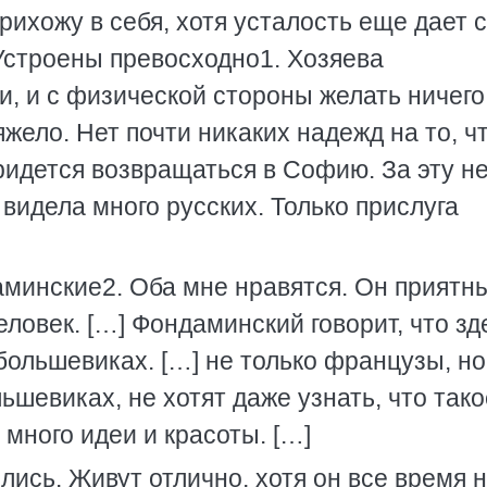
ихожу в себя, хотя усталость еще дает 
 Устроены превосходно1. Хозяева
и, и с физической стороны желать ничего
яжело. Нет почти никаких надежд на то, ч
ридется возвращаться в Софию. За эту н
 видела много русских. Только прислуга
минские2. Оба мне нравятся. Он приятн
овек. […] Фондаминский говорит, что зд
большевиках. […] не только французы, но
льшевиках, не хотят даже узнать, что тако
 много идеи и красоты. […]
лись. Живут отлично, хотя он все время 