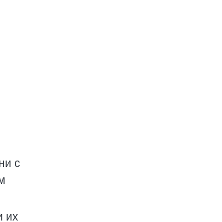
ни с
м
и их