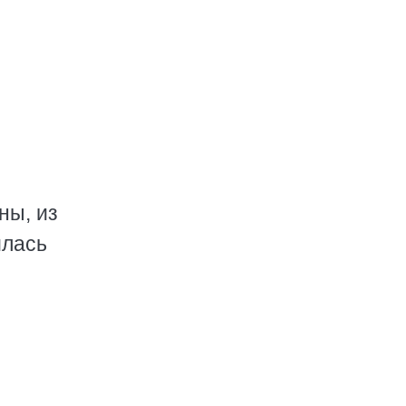
ны, из
илась