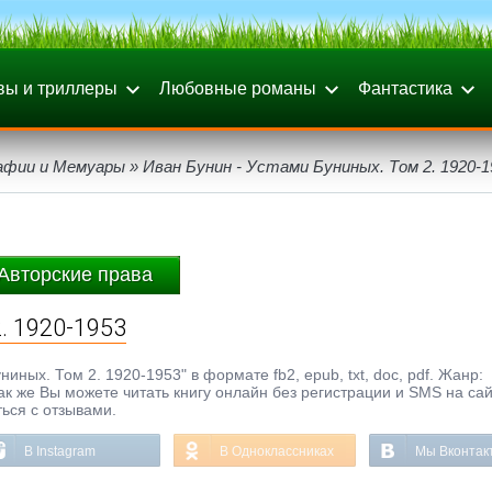
вы и триллеры
Любовные романы
Фантастика
афии и Мемуары
» Иван Бунин - Устами Буниных. Том 2. 1920-1
Авторские права
. 1920-1953
иных. Том 2. 1920-1953" в формате fb2, epub, txt, doc, pdf. Жанр:
ак же Вы можете читать книгу онлайн без регистрации и SMS на са
ься с отзывами.
В Instagram
В Одноклассниках
Мы Вконтак