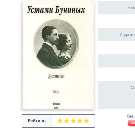
Наз
Издател
Ск
Вы 
Рейтинг:
Ж