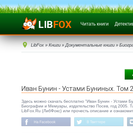
Читать книги
Детекти
LibFox
»
Книги
»
Документальные книги
»
Биогр
Иван Бунин - Устами Буниных. Том 2
Здесь можно скачать бесплатно "Иван Бунин - Устами Бун
Биографии и Мемуары, издательство Посев, год 2005. Т
LibFox.Ru (ЛибФокс) или прочесть описание и ознакомит
На Facebook
В Твиттере