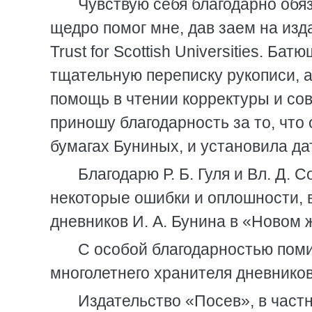
Чувствую себя благодарно обя
щедро помог мне, дав заем на изд
Trust for Scottish Universities. Б
тщательную переписку рукописи, а
помощь в чтении корректуры и со
приношу благодарность за то, что
бумагах Буниных, и установила да
Благодарю Р. Б. Гуля и Вл. Д.
некоторые ошибки и оплошности, 
дневников И. А. Бунина в «Новом 
С особой благодарностью пом
многолетнего хранителя дневников
Издательство «Посев», в частн