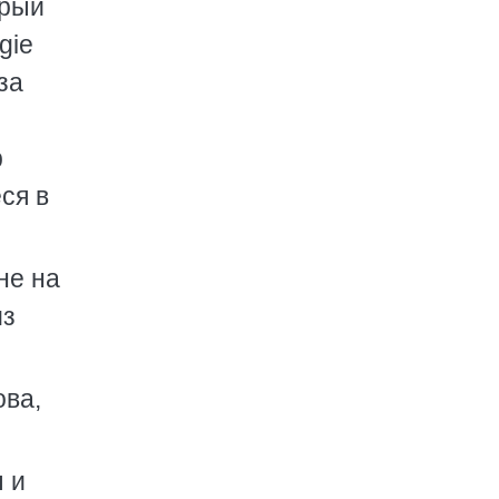
орый
gie
за
р
ся в
не на
из
ова,
ы и