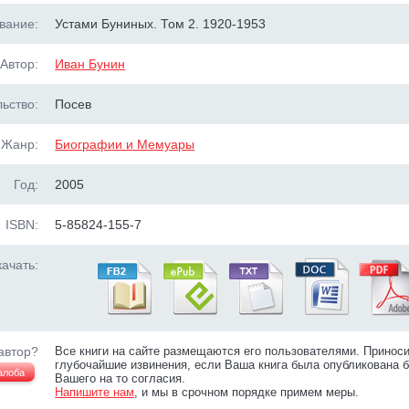
вание:
Устами Буниных. Том 2. 1920-1953
Автор:
Иван Бунин
ьство:
Посев
Жанр:
Биографии и Мемуары
Год:
2005
ISBN:
5-85824-155-7
ачать:
автор?
Все книги на сайте размещаются его пользователями. Принос
глубочайшие извинения, если Ваша книга была опубликована б
алоба
Вашего на то согласия.
Напишите нам
, и мы в срочном порядке примем меры.