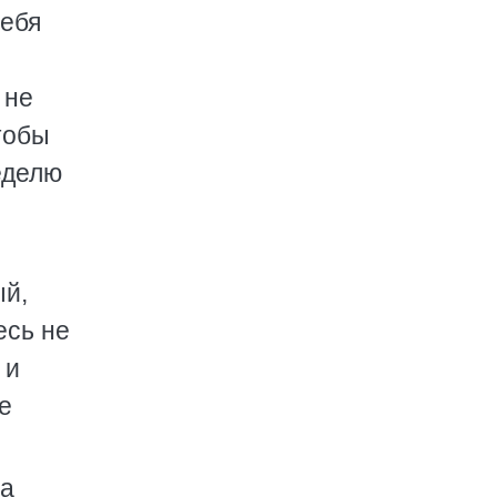
себя
 не
тобы
еделю
ый,
есь не
 и
е
на