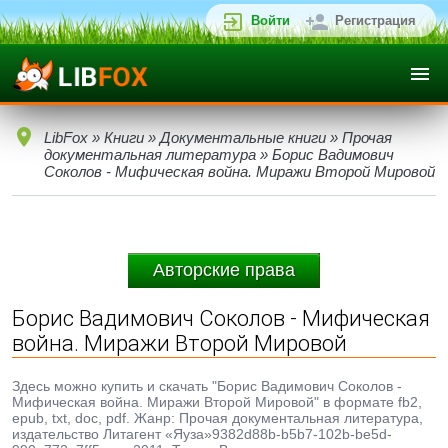
Войти
Регистрация
LibFox
»
Книги
»
Документальные книги
»
Прочая
документальная литература
» Борис Вадимович
Соколов - Мифическая война. Миражи Второй Мировой
Авторские права
Борис Вадимович Соколов - Мифическая
война. Миражи Второй Мировой
Здесь можно купить и скачать "Борис Вадимович Соколов -
Мифическая война. Миражи Второй Мировой" в формате fb2,
epub, txt, doc, pdf. Жанр: Прочая документальная литература,
издательство Литагент «Яуза»9382d88b-b5b7-102b-be5d-