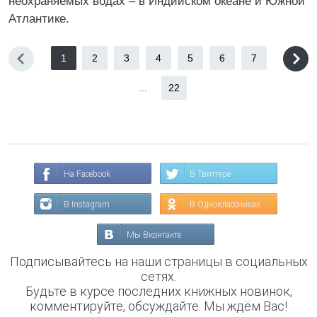
неохраняемых водах – в Индийском океане и Южной
Атлантике.
1
2
3
4
5
6
7
...
22
На Facebook
В Твиттере
В Instagram
В Одноклассниках
Мы Вконтакте
Подписывайтесь на наши страницы в социальных
сетях.
Будьте в курсе последних книжных новинок,
комментируйте, обсуждайте. Мы ждём Вас!