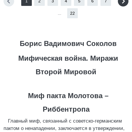
1
2
3
4
5
6
7
...
22
Борис Вадимович Соколов
Мифическая война. Миражи
Второй Мировой
Миф пакта Молотова –
Риббентропа
Главный миф, связанный с советско-германским
пактом о ненападении, заключается в утверждении,