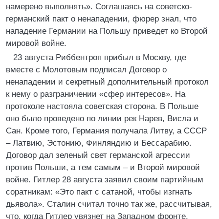
намерено выполнять». Соглашаясь на советско-
германский пакт о ненападении, фюрер знал, что
нападение Германии на Польшу приведет ко Второй
мировой войне.
23 августа Риббентроп прибыл в Москву, где
вместе с Молотовым подписал Договор о
ненападении и секретный дополнительный протокол
к нему о разграничении «сфер интересов». На
протоколе настояла советская сторона. В Польше
оно было проведено по линии рек Нарев, Висла и
Сан. Кроме того, Германия получала Литву, а СССР
– Латвию, Эстонию, Финляндию и Бессарабию.
Договор дал зеленый свет германской агрессии
против Польши, а тем самым – и Второй мировой
войне. Гитлер 28 августа заявил своим партийным
соратникам: «Это пакт с сатаной, чтобы изгнать
дьявола». Сталин считал точно так же, рассчитывая,
что, когда Гитлер увязнет на Западном фронте,