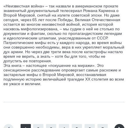
«Неизвестная война» – так назвали в американском прокате
знаменитый документальный телесериал Романа Кармена о
Второй Мировой, снятый на излете советской эпохи. Но даже
сегодня, через 65 лет после Победы, Великая Отечественная
остается во многом неизвестной войной, история которой
насквозь мифологизирована, – мы судим о ней не столько по
документам и фактам, сколько по пропагандистским легендам
и идеологическим штампам, унаследованным от СССР.
Патриотические мифы есть у каждого народа, во время войны
они совершенно необходимы, вера в них укрепляет моральный
дух армии. Но через две трети века после катастрофы настало
время не верить, а знать – хотя бы для того, чтобы не
допустить ее повторения.
Эта книга – настоящее «покушение на миражи». Это
сенсационное расследование опровергает самые расхожие и
застарелые мифы о Второй Мировой, восстанавливая
подлинную историю величайшей трагедии XX столетия во всем
ее ужасе и величии.