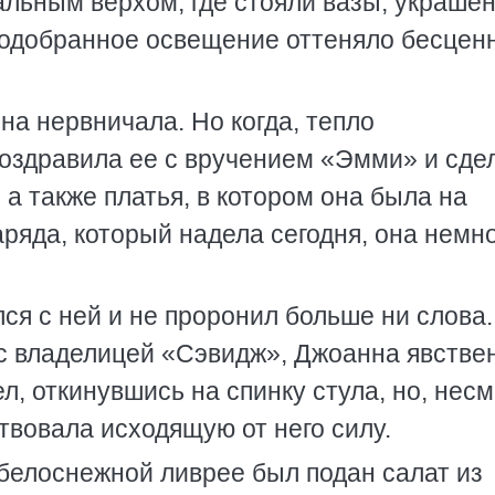
альным верхом, где стояли вазы, украше
подобранное освещение оттеняло бесцен
нна нервничала. Но когда, тепло
оздравила ее с вручением «Эмми» и сде
 а также платья, в котором она была на
аряда, который надела сегодня, она немн
я с ней и не проронил больше ни слова.
 с владелицей «Сэвидж», Джоанна явстве
л, откинувшись на спинку стула, но, нес
твовала исходящую от него силу.
 белоснежной ливрее был подан салат из