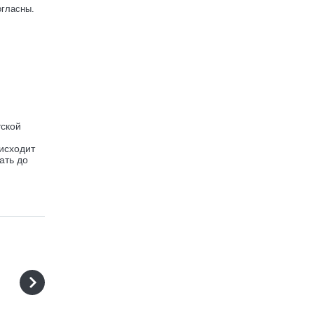
огласны.
тской
исходит
ать до