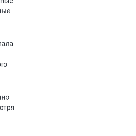
нные
ные
лала
ого
нно
мотря