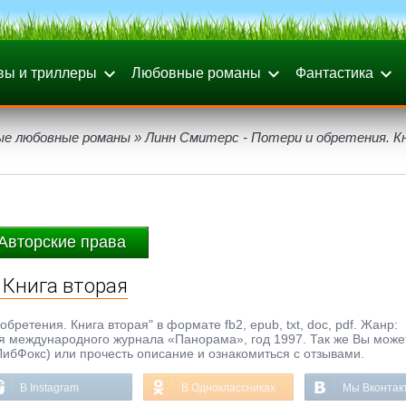
вы и триллеры
Любовные романы
Фантастика
ые любовные романы
» Линн Смитерс - Потери и обретения. К
Авторские права
 Книга вторая
бретения. Книга вторая" в формате fb2, epub, txt, doc, pdf. Жанр:
 международного журнала «Панорама», год 1997. Так же Вы может
ЛибФокс) или прочесть описание и ознакомиться с отзывами.
В Instagram
В Одноклассниках
Мы Вконтак