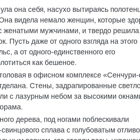
рнула она себя, насухо вытираясь полотен
. Она видела немало женщин, которые зд
с женатыми мужчинами, и твердо решила,
к. Пусть даже от одного взгляда на этого
ьс, а от одного-единственного его
лотиться как бешеное.
столовая в офисном комплексе «Сенчури-
тделана. Стены, задрапированные светло
ли с лазурным небом за высокими окнами
норама.
ного дерева, под ногами поблескивали
свинцового сплава с голубоватым отливо