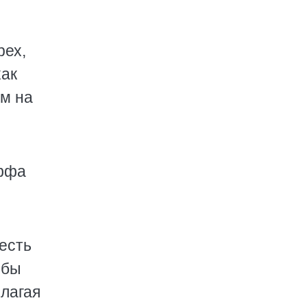
рех,
как
ем на
иффа
есть
обы
лагая