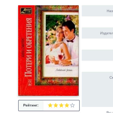
Наз
Издател
Ск
Рейтинг:
Вы 