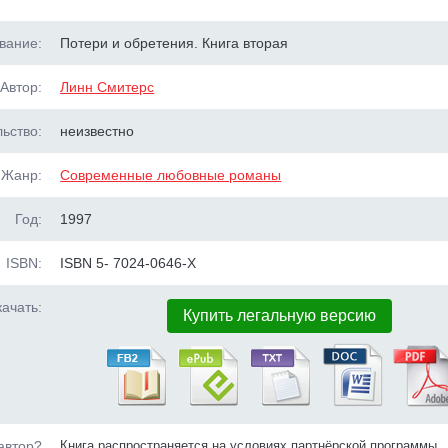
вание:
Потери и обретения. Книга вторая
Автор:
Линн Смитерс
ьство:
неизвестно
Жанр:
Современные любовные романы
Год:
1997
ISBN:
ISBN 5- 7024-0646-X
ачать:
Купить легальную версию
автор?
Книга распространяется на условиях партнёрской программы.