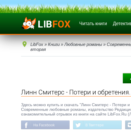
Читать книги
Детекти
LibFox
»
Книги
»
Любовные романы
»
Современн
вторая
Линн Смитерс - Потери и обретения.
Здесь можно купить и скачать "Линн Смитерс - Потери и о
Современные любовные романы, издательство Редакция
ознакомительный отрывок из книги на сайте LibFox.Ru (
На Facebook
В Твиттере