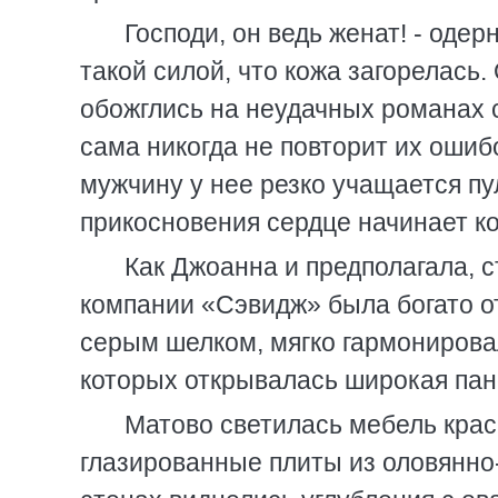
Господи, он ведь женат! - оде
такой силой, что кожа загорелась
обожглись на неудачных романах 
сама никогда не повторит их ошибо
мужчину у нее резко учащается пул
прикосновения сердце начинает ко
Как Джоанна и предполагала, 
компании «Сэвидж» была богато о
серым шелком, мягко гармонирова
которых открывалась широкая па
Матово светилась мебель крас
глазированные плиты из оловянно-