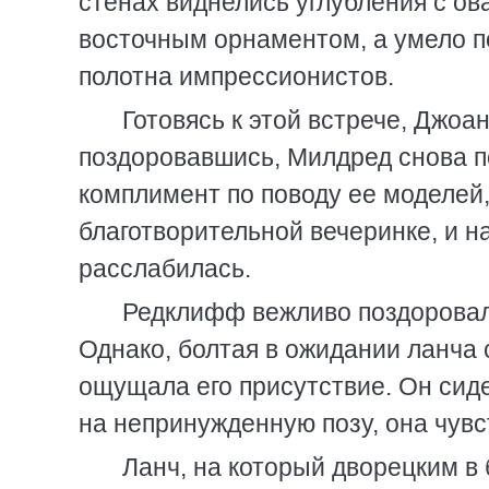
стенах виднелись углубления с ов
восточным орнаментом, а умело 
полотна импрессионистов.
Готовясь к этой встрече, Джоа
поздоровавшись, Милдред снова п
комплимент по поводу ее моделей,
благотворительной вечеринке, и н
расслабилась.
Редклифф вежливо поздоровалс
Однако, болтая в ожидании ланча
ощущала его присутствие. Он сиде
на непринужденную позу, она чувс
Ланч, на который дворецким в