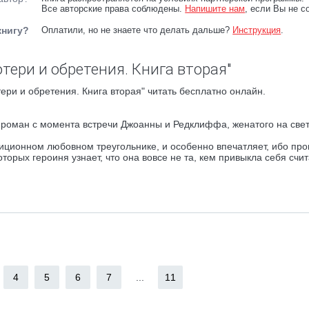
Все авторские права соблюдены.
Напишите нам
, если Вы не с
книгу?
Оплатили, но не знаете что делать дальше?
Инструкция
.
тери и обретения. Книга вторая"
ери и обретения. Книга вторая" читать бесплатно онлайн.
в роман с момента встречи Джоанны и Редклиффа, женатого на све
диционном любовном треугольнике, и особенно впечатляет, ибо про
торых героиня узнает, что она вовсе не та, кем привыкла себя счит
4
5
6
7
...
11