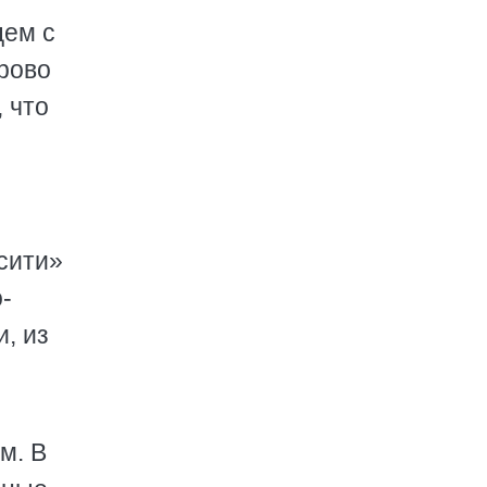
цем с
орово
 что
сити»
-
, из
м. В