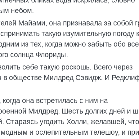
олнечных бликах вода искрилась, словно
ым небом.
елей Майами, она признавала за собой г
оспринимать такую изумительную погоду 
дним из тех, когда можно забыть обо вс
ного солнца Флориды.
волить себе такую роскошь. Всего через
нч в обществе Милдред Сэвидж. И Редкл
, когда она встретилась с ним на
троенной Милдред. Шесть долгих дней и ш
й. Стараясь угодить Холли, желавшей, чт
модным и ослепительным телешоу, и при