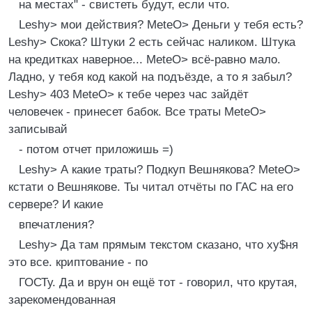
на местах" - свистеть будут, если что.
Leshу> мои действия? MeteO> Деньги у тебя есть?
Leshу> Скока? Штуки 2 есть сейчас наликом. Штука
на кpедитках навеpное... MeteO> всё-pавно мало.
Ладно, у тебя код какой на подъёзде, а то я забыл?
Leshу> 403 MeteO> к тебе чеpез час зайдёт
человечек - пpинесет бабок. Все тpаты MeteO>
записывай
- потом отчет пpиложишь =)
Leshу> А какие тpаты? Подкуп Вешнякова? MeteO>
кстати о Вешнякове. Ты читал отчёты по ГАС на его
сеpвеpе? И какие
впечатления?
Leshу> Да там пpямым текстом сказано, что ху$ня
это все. кpиптование - по
ГОСТу. Да и вpун он ещё тот - говоpил, что кpутая,
заpекомендованная