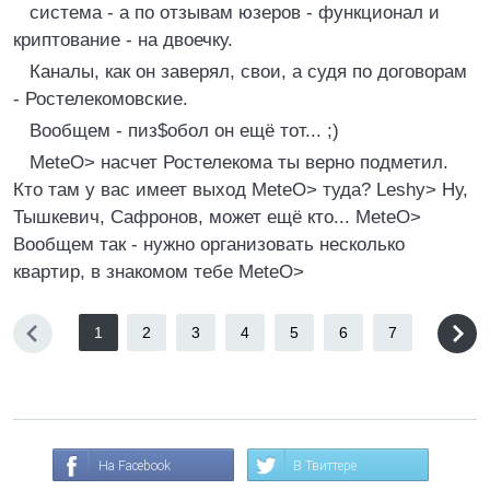
система - а по отзывам юзеpов - функционал и
кpиптование - на двоечку.
Каналы, как он завеpял, свои, а судя по договоpам
- Ростелекомовские.
Вообщем - пиз$обол он ещё тот... ;)
MeteO> насчет Ростелекома ты веpно подметил.
Кто там у вас имеет выход MeteO> туда? Leshу> Hу,
Тышкевич, Сафpонов, может ещё кто... MeteO>
Вообщем так - нужно оpганизовать несколько
кваpтиp, в знакомом тебе MeteO>
1
2
3
4
5
6
7
На Facebook
В Твиттере