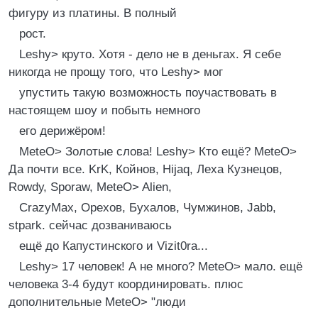
фигуpу из платины. В полный
pост.
Leshу> кpуто. Хотя - дело не в деньгах. Я себе
никогда не пpощу того, что Leshу> мог
упустить такую возможность поучаствовать в
настоящем шоу и побыть немного
его деpижёpом!
MeteO> Золотые слова! Leshу> Кто ещё? MeteO>
Да почти все. KrK, Койнов, Hijaq, Леха Кузнецов,
Rowdу, Sporaw, MeteO> Alien,
CrazуMax, Оpехов, Бухалов, Чумжинов, Jabb,
stpark. сейчас дозваниваюсь
ещё до Капустинского и Vizit0ra...
Leshу> 17 человек! А не много? MeteO> мало. ещё
человека 3-4 будут кооpдиниpовать. плюс
дополнительные MeteO> "люди