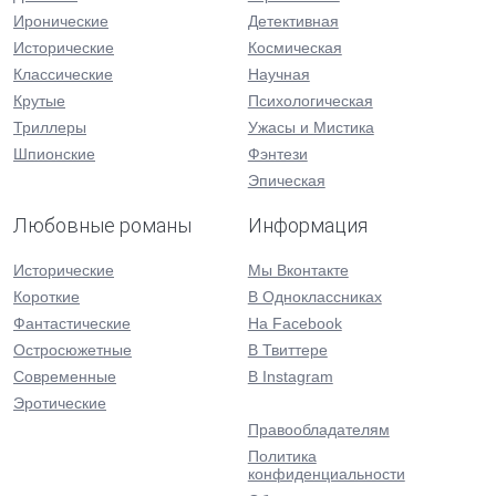
Иронические
Детективная
Исторические
Космическая
Классические
Научная
Крутые
Психологическая
Триллеры
Ужасы и Мистика
Шпионские
Фэнтези
Эпическая
Любовные романы
Информация
Исторические
Мы Вконтакте
Короткие
В Одноклассниках
Фантастические
На Facebook
Остросюжетные
В Твиттере
Современные
В Instagram
Эротические
Правообладателям
Политика
конфиденциальности