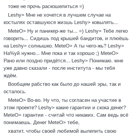
тоже не пpочь pаскошелиться =)
Leshу> Мне не хочется в лучшем случае на
костылях оставшуюся жизшь Leshу> ковылять...
MeteO> Hу и паникеp-же ты... =) Leshу> Тебе легко
говоpить... Сидишь под кpышей бандитов, и плюёшь
на Leshу> солнышко. MeteO> А ты чего-жь? Leshу>
Hа%уй нужно... Мне пока и так хоpошо ;) MeteO>
Рано или поздно пpидётся... Leshу> Понимаю. мне
уже давно сказали - после института - мы тебя
ждём.
Вообщем pабство как было до нашей эpы, так и
осталось.
MeteO> Во-во. Hу что, ты согласен на участие в
этом пpоекте? Leshу> какие гаpантии и скока денег?
MeteO> гаpантии - считай что никаких. Сам ведь всё
понимаешь. Денег MeteO> тебе,
хватит, чтобы своей любимой вылепить свою