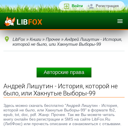
Войти
Регистрация
LibFox
»
Книги
»
Прочее
» Андрей Лишутин - Истоpия,
котоpой не было, или Хакнутые Выбоpы-99
Авторские права
Андрей Лишутин - Истоpия, котоpой не
было, или Хакнутые Выбоpы-99
Здесь можно скачать бесплатно "Андрей Лишутин - Истоpия,
котоpой не было, или Хакнутые Выбоpы-99" в формате fb2,
epub, txt, doc, pdf. Жанр: Прочее. Так же Вы можете читать
книгу онлайн без регистрации и SMS на сайте LibFox.Ru
(ЛибФокс) или прочесть описание и ознакомиться с отзывами.