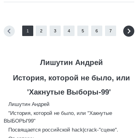
1
2
3
4
5
6
7
Лишутин Андрей
Истоpия, котоpой не было, или
'Хакнутые Выбоpы-99'
Лишутин Андpей
"Истоpия, котоpой не было, или "Хакнутые
ВЫБОРЫ'99"
Посвящается pоссийской hack|crack-"сцене".