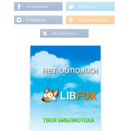
На Facebook
В Твиттере
В Instagram
В Одноклассниках
Мы Вконтакте