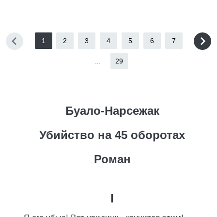
1
2
3
4
5
6
7
...
29
Буало-Нарсежак
Убийство на 45 оборотах
Роман
I