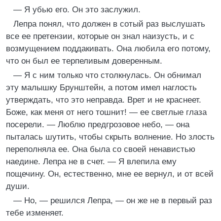
— Я убью его. Он это заслужил.
Лепра понял, что должен в сотый раз выслушать
все ее претензии, которые он знал наизусть, и с
возмущением поддакивать. Она любила его потому,
что он был ее терпеливым доверенным.
— Я с ним только что столкнулась. Он обнимал
эту малышку Брунштейн, а потом имел наглость
утверждать, что это неправда. Врет и не краснеет.
Боже, как меня от него тошнит! — ее светлые глаза
посерели. — Люблю предгрозовое небо, — она
пыталась шутить, чтобы скрыть волнение. Но злость
переполняла ее. Она была со своей ненавистью
наедине. Лепра не в счет. — Я влепила ему
пощечину. Он, естественно, мне ее вернул, и от всей
души.
— Но, — решился Лепра, — он же не в первый раз
тебе изменяет.