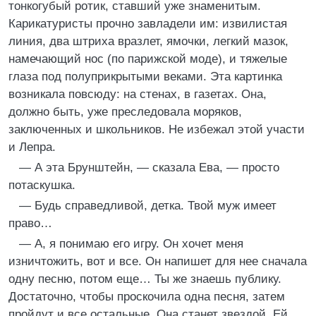
тонкогубый ротик, ставший уже знаменитым.
Карикатуристы прочно завладели им: извилистая
линия, два штриха вразлет, ямочки, легкий мазок,
намечающий нос (по парижской моде), и тяжелые
глаза под полуприкрытыми веками. Эта картинка
возникала повсюду: на стенах, в газетах. Она,
должно быть, уже преследовала моряков,
заключенных и школьников. Не избежал этой участи
и Лепра.
— А эта Брунштейн, — сказала Ева, — просто
потаскушка.
— Будь справедливой, детка. Твой муж имеет
право…
— А, я понимаю его игру. Он хочет меня
изничтожить, вот и все. Он напишет для нее сначала
одну песню, потом еще… Ты же знаешь публику.
Достаточно, чтобы проскочила одна песня, затем
пройдут и все остальные. Она станет звездой. Ей