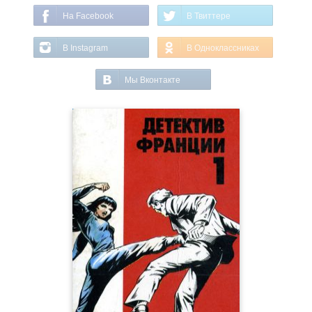
На Facebook
В Твиттере
В Instagram
В Одноклассниках
Мы Вконтакте