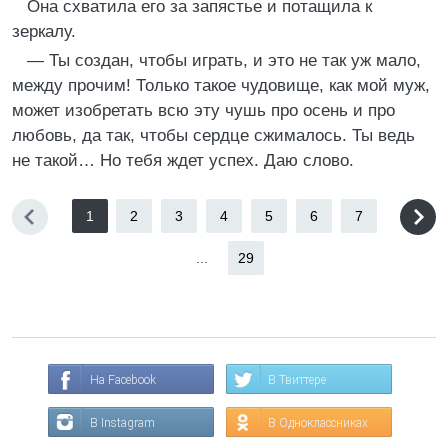
Она схватила его за запястье и потащила к
зеркалу.
— Ты создан, чтобы играть, и это не так уж мало,
между прочим! Только такое чудовище, как мой муж,
может изобретать всю эту чушь про осень и про
любовь, да так, чтобы сердце сжималось. Ты ведь
не такой… Но тебя ждет успех. Даю слово.
1
2
3
4
5
6
7
...
29
На Facebook
В Твиттере
В Instagram
В Одноклассниках