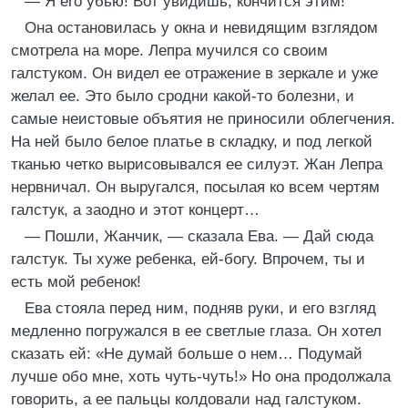
— Я его убью! Вот увидишь, кончится этим!
Она остановилась у окна и невидящим взглядом
смотрела на море. Лепра мучился со своим
галстуком. Он видел ее отражение в зеркале и уже
желал ее. Это было сродни какой-то болезни, и
самые неистовые объятия не приносили облегчения.
На ней было белое платье в складку, и под легкой
тканью четко вырисовывался ее силуэт. Жан Лепра
нервничал. Он выругался, посылая ко всем чертям
галстук, а заодно и этот концерт…
— Пошли, Жанчик, — сказала Ева. — Дай сюда
галстук. Ты хуже ребенка, ей-богу. Впрочем, ты и
есть мой ребенок!
Ева стояла перед ним, подняв руки, и его взгляд
медленно погружался в ее светлые глаза. Он хотел
сказать ей: «Не думай больше о нем… Подумай
лучше обо мне, хоть чуть-чуть!» Но она продолжала
говорить, а ее пальцы колдовали над галстуком.