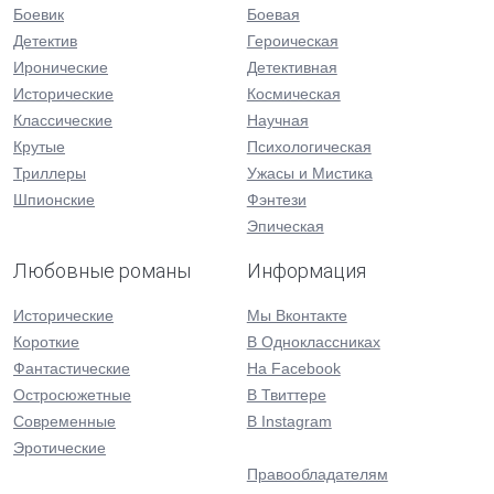
Боевик
Боевая
Детектив
Героическая
Иронические
Детективная
Исторические
Космическая
Классические
Научная
Крутые
Психологическая
Триллеры
Ужасы и Мистика
Шпионские
Фэнтези
Эпическая
Любовные романы
Информация
Исторические
Мы Вконтакте
Короткие
В Одноклассниках
Фантастические
На Facebook
Остросюжетные
В Твиттере
Современные
В Instagram
Эротические
Правообладателям