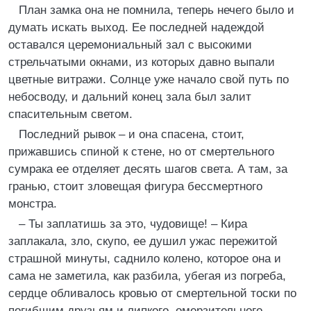
План замка она не помнила, теперь нечего было и
думать искать выход. Ее последней надеждой
оставался церемониальный зал с высокими
стрельчатыми окнами, из которых давно выпали
цветные витражи. Солнце уже начало свой путь по
небосводу, и дальний конец зала был залит
спасительным светом.
Последний рывок – и она спасена, стоит,
прижавшись спиной к стене, но от смертельного
сумрака ее отделяет десять шагов света. А там, за
гранью, стоит зловещая фигура бессмертного
монстра.
– Ты заплатишь за это, чудовище! – Кира
заплакала, зло, скупо, ее душил ужас пережитой
страшной минуты, саднило колено, которое она и
сама не заметила, как разбила, убегая из погреба,
сердце обливалось кровью от смертельной тоски по
погибшим друзьям и липкого, омерзительного