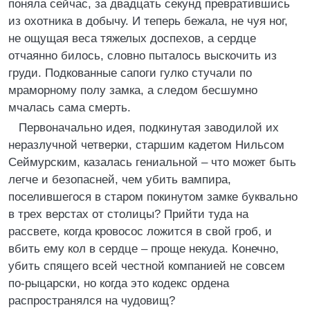
поняла сейчас, за двадцать секунд превратившись
из охотника в добычу. И теперь бежала, не чуя ног,
не ощущая веса тяжелых доспехов, а сердце
отчаянно билось, словно пыталось выскочить из
груди. Подкованные сапоги гулко стучали по
мраморному полу замка, а следом бесшумно
мчалась сама смерть.
Первоначально идея, подкинутая заводилой их
неразлучной четверки, старшим кадетом Нильсом
Сеймурским, казалась гениальной – что может быть
легче и безопасней, чем убить вампира,
поселившегося в старом покинутом замке буквально
в трех верстах от столицы? Прийти туда на
рассвете, когда кровосос ложится в свой гроб, и
вбить ему кол в сердце – проще некуда. Конечно,
убить спящего всей честной компанией не совсем
по-рыцарски, но когда это кодекс ордена
распространялся на чудовищ?