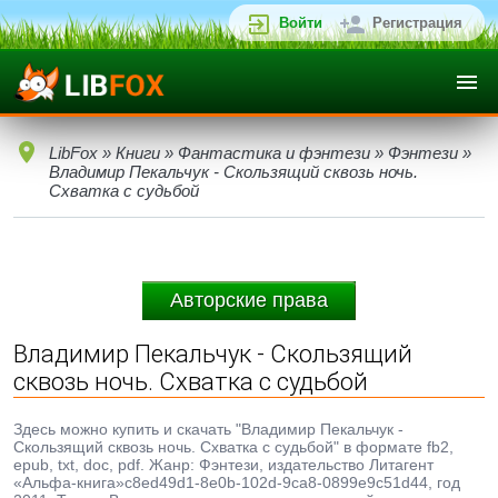
Войти
Регистрация
LibFox
»
Книги
»
Фантастика и фэнтези
»
Фэнтези
»
Владимир Пекальчук - Скользящий сквозь ночь.
Схватка с судьбой
Авторские права
Владимир Пекальчук - Скользящий
сквозь ночь. Схватка с судьбой
Здесь можно купить и скачать "Владимир Пекальчук -
Скользящий сквозь ночь. Схватка с судьбой" в формате fb2,
epub, txt, doc, pdf. Жанр: Фэнтези, издательство Литагент
«Альфа-книга»c8ed49d1-8e0b-102d-9ca8-0899e9c51d44, год