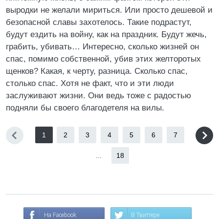
выродки не желали мириться. Или просто дешевой и
безопасной славы захотелось. Такие подрастут,
будут ездить на войну, как на праздник. Будут жечь,
грабить, убивать… Интересно, сколько жизней он
спас, помимо собственной, убив этих желторотых
щенков? Какая, к черту, разница. Сколько спас,
столько спас. Хотя не факт, что и эти люди
заслуживают жизни. Они ведь тоже с радостью
подняли бы своего благодетеля на вилы.
1
2
3
4
5
6
7
...
18
На Facebook
В Твиттере