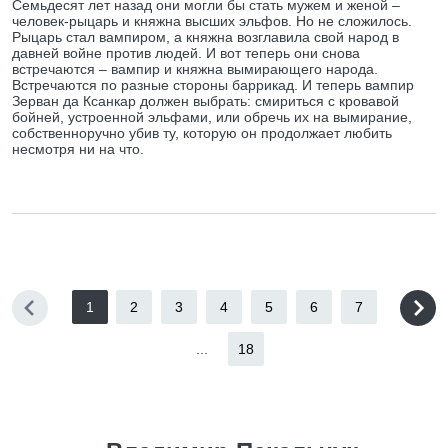
Семьдесят лет назад они могли бы стать мужем и женой –
человек-рыцарь и княжна высших эльфов. Но не сложилось.
Рыцарь стал вампиром, а княжна возглавила свой народ в
давней войне против людей. И вот теперь они снова
встречаются – вампир и княжна вымирающего народа.
Встречаются по разные стороны баррикад. И теперь вампир
Зерван да Ксанкар должен выбрать: смириться с кровавой
бойней, устроенной эльфами, или обречь их на вымирание,
собственноручно убив ту, которую он продолжает любить
несмотря ни на что.
1
2
3
4
5
6
7
...
18