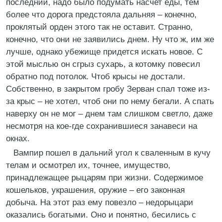
последний, надо было подумать насчет еды, тем
более что дорога предстояла дальняя – конечно,
проклятый орден этого так не оставит. Странно,
конечно, что они не заявились днем. Ну что ж, им же
лучше, однако убежище придется искать новое. С
этой мыслью он сгрыз сухарь, а котомку повесил
обратно под потолок. Чтоб крысы не достали.
Собственно, в закрытом гробу Зерван спал тоже из-
за крыс – не хотел, чтоб они по нему бегали. А спать
наверху он не мог – днем там слишком светло, даже
несмотря на кое-где сохранившиеся занавеси на
окнах.
Вампир пошел в дальний угол к сваленным в кучу
телам и осмотрел их, точнее, имущество,
принадлежащее рыцарям при жизни. Содержимое
кошельков, украшения, оружие – его законная
добыча. На этот раз ему повезло – недорыцари
оказались богатыми. Оно и понятно, бесились с