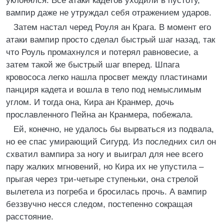
уклонялся. Все атаки кадетов уходили в пустоту,
вампир даже не утруждал себя отражением ударов.
Затем настал черед Роуля ан Крага. В момент его
атаки вампир просто сделал быстрый шаг назад, так
что Роуль промахнулся и потерял равновесие, а
затем такой же быстрый шаг вперед. Шпага
кровососа легко нашла просвет между пластинами
панциря кадета и вошла в тело под немыслимым
углом. И тогда она, Кира ан Кранмер, дочь
прославленного Пейна ан Кранмера, побежала.
Ей, конечно, не удалось бы вырваться из подвала,
но ее спас умирающий Сигурд. Из последних сил он
схватил вампира за ногу и выиграл для нее всего
пару жалких мгновений, но Кира их не упустила –
прыгая через три-четыре ступеньки, она стрелой
вылетела из погреба и бросилась прочь. А вампир
беззвучно несся следом, постепенно сокращая
расстояние.