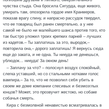
чувства стыда. Она бросила Сигурда, еще живого,
умирать там, опозорила гордое имя Кранмеров,
показав врагу спину, и напрасно рассудок твердил,
что ее товарищ был ранен смертельно, а у нее
самой не было ни малейшего шанса против того, кто
так быстро уложил троих крепких парней – лучших
из кадетов.– Ты заплатишь за это, выродок,–
повторила она,– дорого заплатишь! Я вернусь сюда
еще до заката, и не одна. Ты никуда не денешься,
ублюдок… никуда! За окном день!
– Заплачу за что? – полоснул воздух спокойный,
слегка уставший, но со стальными нотками голос
вампира.– За то, что не позволил себя убить в
своем же доме компании спесивых и безмозглых
юнцов? Может, это прозвучит жестоко, но собаке
собачья смерть.
Кира с безмолвной ненавистью всматривалась в