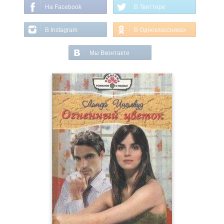
На Facebook
В Твиттере
В Instagram
В Одноклассниках
Мы Вконтакте