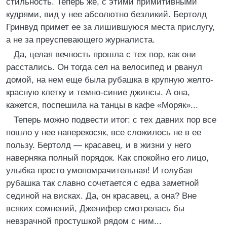
стильность. Теперь же, с этими примитивными
кудрями, вид у нее абсолютно безликий. Бертолд
Гринвуд примет ее за лишившуюся места прислугу,
а не за преуспевающего журналиста.
Да, целая вечность прошла с тех пор, как они
расстались. Он тогда сел на велосипед и рванул
домой, на нем еще была рубашка в крупную желто-
красную клетку и темно-синие джинсы. А она,
кажется, поспешила на танцы в кафе «Моряк»...
Теперь можно подвести итог: с тех давних пор все
пошло у нее наперекосяк, все сложилось не в ее
пользу. Бертолд — красавец, и в жизни у него
наверняка полный порядок. Как спокойно его лицо,
улыбка просто умопомрачительная! И голубая
рубашка так славно сочетается с едва заметной
сединой на висках. Да, он красавец, а она? Вне
всяких сомнений, Дженифер смотрелась бы
невзрачной простушкой рядом с ним...