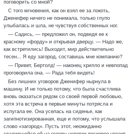
поговорить со мной?
С того мгновения, как он взял ее за локоть,
Дженифер ничего не понимала, только глупо
улыбалась и шла, не чувствуя собственных ног.
— Садись, — предложил он, подведя ее к
красному «форду» и открывая дверцу. — Надо же,
как встретились! Выходит, мир действительно
тесен... Я еду загород, составишь мне компанию?
— Привет, Бертолд! — наконец хрипло и невпопад
проговорила она. — Рада тебя видеть!
Без лишних уговоров Дженифер нырнула в
машину. И не только потому, что была счастлива
вновь оказаться рядом со своей первой любовью,
хотя эта встреча в первые минуты потрясла и
испугала ее. Она уселась на сиденье, как
загипнотизированная, еще и потому, что услышала
слово «загород». Пусть этот, неожиданно
свалившейся ей на голову человек поскорее увезет