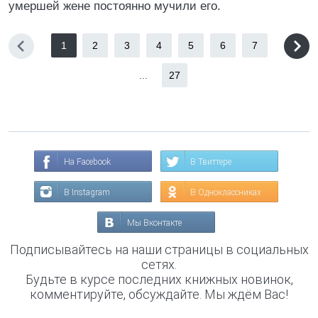
умершей жене постоянно мучили его.
1
2
3
4
5
6
7
...
27
На Facebook
В Твиттере
В Instagram
В Одноклассниках
Мы Вконтакте
Подписывайтесь на наши страницы в социальных
сетях.
Будьте в курсе последних книжных новинок,
комментируйте, обсуждайте. Мы ждём Вас!