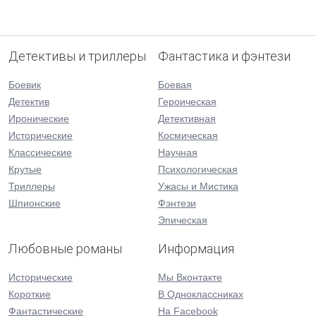
Детективы и триллеры
Фантастика и фэнтези
Боевик
Боевая
Детектив
Героическая
Иронические
Детективная
Исторические
Космическая
Классические
Научная
Крутые
Психологическая
Триллеры
Ужасы и Мистика
Шпионские
Фэнтези
Эпическая
Любовные романы
Информация
Исторические
Мы Вконтакте
Короткие
В Одноклассниках
Фантастические
На Facebook