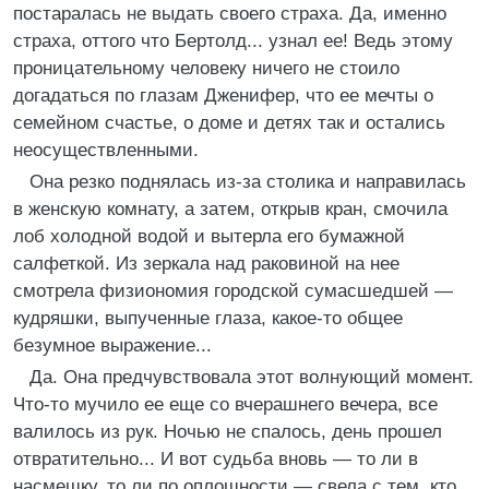
постаралась не выдать своего страха. Да, именно
страха, оттого что Бертолд... узнал ее! Ведь этому
проницательному человеку ничего не стоило
догадаться по глазам Дженифер, что ее мечты о
семейном счастье, о доме и детях так и остались
неосуществленными.
Она резко поднялась из-за столика и направилась
в женскую комнату, а затем, открыв кран, смочила
лоб холодной водой и вытерла его бумажной
салфеткой. Из зеркала над раковиной на нее
смотрела физиономия городской сумасшедшей —
кудряшки, выпученные глаза, какое-то общее
безумное выражение...
Да. Она предчувствовала этот волнующий момент.
Что-то мучило ее еще со вчерашнего вечера, все
валилось из рук. Ночью не спалось, день прошел
отвратительно... И вот судьба вновь — то ли в
насмешку, то ли по оплошности — свела с тем, кто