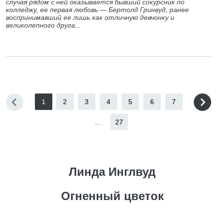
случая рядом с ней оказывается бывший сокурсник по
колледжу, ее первая любовь — Бертолд Гринвуд, ранее
воспринимавший ее лишь как отличную девчонку и
великолепного друга...
1
2
3
4
5
6
7
...
27
Линда Инглвуд
Огненный цветок