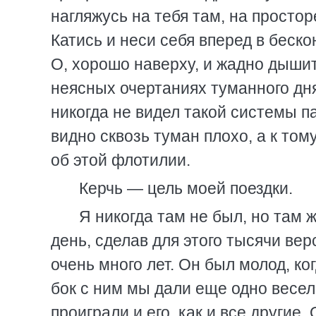
нагляжусь на тебя там, на простор
Катись и неси себя вперед в беско
О, хорошо наверху, и жадно дышит 
неясных очертаниях туманного дня
никогда не видел такой системы п
видно сквозь туман плохо, а к том
об этой флотилии.
Керчь — цель моей поездки.
Я никогда там не был, но там ж
день, сделав для этого тысячи верс
очень много лет. Он был молод, ко
бок с ним мы дали еще одно весел
проиграли и его, как и все другие.