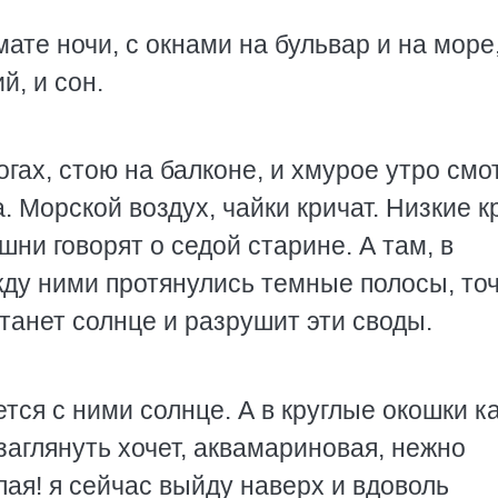
мате ночи, с окнами на бульвар и на море
й, и сон.
огах, стою на балконе, и хмурое утро смо
а. Морской воздух, чайки кричат. Низкие 
ни говорят о седой старине. А там, в
жду ними протянулись темные полосы, то
танет солнце и разрушит эти своды.
рется с ними солнце. А в круглые окошки 
заглянуть хочет, аквамариновая, нежно
лая! я сейчас выйду наверх и вдоволь