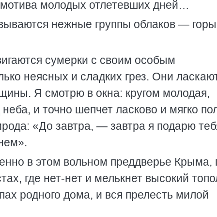
а мотива молодых отлетевших дней…
овываются нежные группы облаков — горы
вигаются сумерки с своим особым
лько неясных и сладких грез. Они ласкаю
ины. Я смотрю в окна: кругом молодая,
 неба, и точно шепчет ласково и мягко по
рода: «До завтра, — завтра я подарю теб
нем».
енно в этом вольном преддверье Крыма, 
ах, где нет-нет и мелькнет высокий топо
апах родного дома, и вся прелесть милой