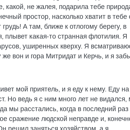
е, какой, не жалея, подарила тебе природ
нечный простор, насколько хватит в тебе
грудь! А там, ближе к отлогому берегу, в
, плывет какая-то странная флотилия. Я
арусов, уширенных кверху. Я всматриваюс
у же вон и гора Митридат и Керчь, и я за
ивет мой приятель, и я еду к нему. Еду на
т. Но ведь я с ним много лет не видался, 
гда мы расстались, когда в последний раз
ое сражение людской неправде и, конечн
 Он решил заняться хозяйством, а я,