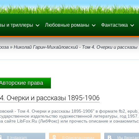
вы и триллеры
Любовные романы
Фантастика
роза
» Николай Гарин-Михайловский - Том 4. Очерки и рассказы 
Авторские права
4. Очерки и рассказы 1895-1906
кий - Том 4. Очерки и рассказы 1895-1906" в формате fb2, epub, t
осударственное издательство художественной литературы, год 1957.
а сайте LibFox.Ru (ЛибФокс) или прочесть описание и ознакомитьс
В Instagram
В Одноклассниках
Мы Вконтак