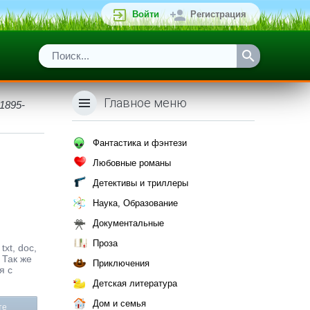
Войти
Регистрация
Главное меню
1895-
Фантастика и фэнтези
Любовные романы
Детективы и триллеры
Наука, Образование
Документальные
Проза
xt, doc,
 Так же
Приключения
я с
Детская литература
Дом и семья
те