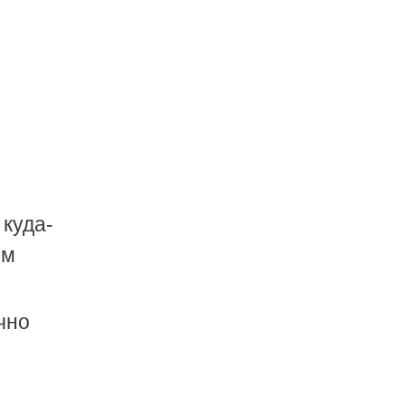
 куда-
ым
чно