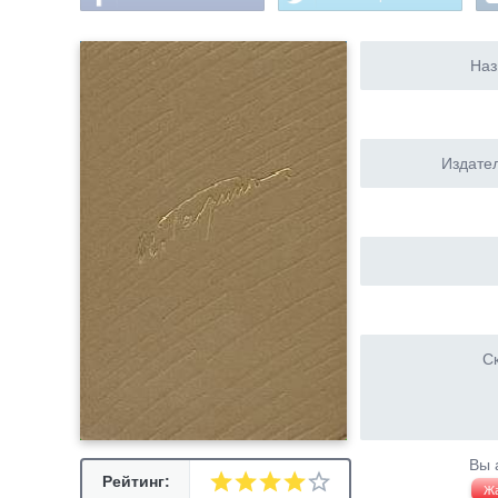
Наз
Издател
Ск
Вы 
Рейтинг:
Ж