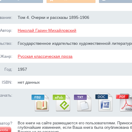
вание:
Том 4. Очерки и рассказы 1895-1906
Автор:
Николай Гарин-Михайловский
ьство:
Государственное издательство художественной литерату
Жанр:
Русская классическая проза
Год:
1957
ISBN:
нет данных
ачать:
автор?
Все книги на сайте размещаются его пользователями. Принос
глубочайшие извинения, если Ваша книга была опубликована б
алоба
Вашего на то согласия.