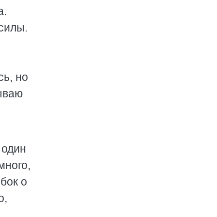
а.
 силы.
ь, но
бываю
 один
много,
 бок о
о,