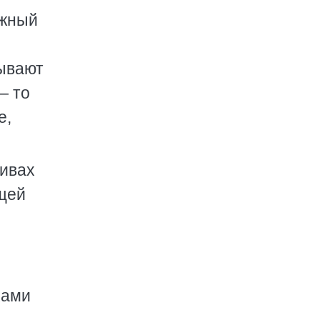
ажный
рывают
— то
е,
ливах
ющей
ками