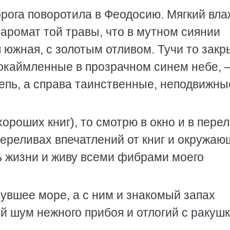
дорога поворотила в Феодосию. Мягкий вл
 аромат той травы, что в мутном сиянии
 южная, с золотым отливом. Тучи то зак
 окаймленные в прозрачном синем небе, 
тепь, а справа таинственные, неподвижны
хороших книг), то смотрю в окно и в пере
 переливах впечатлений от книг и окружа
ь жизни и живу всеми фибрами моего
нувшее море, а с ним и знакомый запах
й шум нежного прибоя и отлогий с ракуш