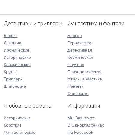
Детективы и триллеры
Фантастика и фэнтези
Боевик
Боевая
Детектив
Героическая
Иронические
Детективная
Исторические
Космическая
Классические
Научная
Крутые
Психологическая
Триллеры
Ужасы и Мистика
Шпионские
Фэнтези
Эпическая
Любовные романы
Информация
Исторические
Мы Вконтакте
Короткие
В Одноклассниках
Фантастические
На Facebook