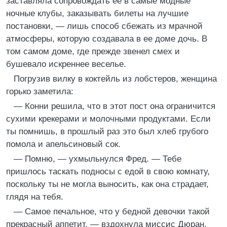
заставляла сопровождать ее в самые модные
ночные клубы, заказывать билеты на лучшие
постановки, — лишь способ сбежать из мрачной
атмосферы, которую создавала в ее доме дочь. В
том самом доме, где прежде звенел смех и
бушевало искреннее веселье.
Погрузив вилку в коктейль из лобстеров, женщина
горько заметила:
— Конни решила, что в этот пост она ограничится
сухими крекерами и молочными продуктами. Если
ты помнишь, в прошлый раз это был хлеб грубого
помола и апельсиновый сок.
— Помню, — ухмыльнулся Фред. — Тебе
пришлось таскать подносы с едой в свою комнату,
поскольку ты не могла выносить, как она страдает,
глядя на тебя.
— Самое печальное, что у бедной девочки такой
прекрасный аппетит, — вздохнула миссис Дюран.