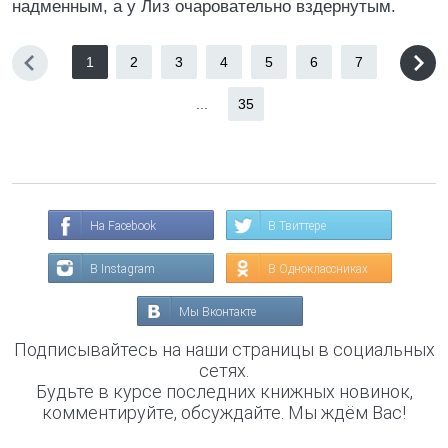
надменным, а у Лиз очаровательно вздернутым.
1
2
3
4
5
6
7
...
35
На Facebook
В Твиттере
В Instagram
В Одноклассниках
Мы Вконтакте
Подписывайтесь на наши страницы в социальных
сетях.
Будьте в курсе последних книжных новинок,
комментируйте, обсуждайте. Мы ждём Вас!