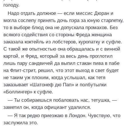
голоду.
Надо отдать должное — если миссис Дюран и
могла сослепу принять дочь пэра за юную старлетку,
то в выборе блюд она не допускала промахов. Без
всякого содействия со стороны Фреда женщина
заказала коктейль из лобстеров, куропатку и суфле.
С такой же опытностью она обращалась и с винной
картой, и Фред, который за весь день проглотил
лишь пару сандвичей да выпил стакан пива в пабе
на Флит-стрит, решил, что этот выход в свет будет
не таким уж плохим, когда услышал, как тетя
заказывает «Шатонеф дю Пап» и полбутылки
«Боллингер» к суфле.
— Ты собираешься побаловать нас, тетушка, —
заметил он, когда официант удалился.
— Я так редко приезжаю в Лондон. Чувствую, что
заслужила это.