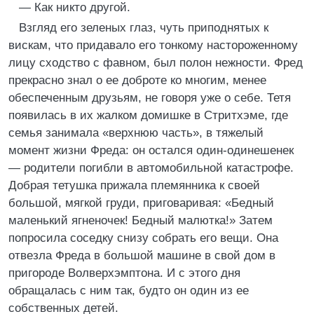
— Как никто другой.
Взгляд его зеленых глаз, чуть приподнятых к
вискам, что придавало его тонкому настороженному
лицу сходство с фавном, был полон нежности. Фред
прекрасно знал о ее доброте ко многим, менее
обеспеченным друзьям, не говоря уже о себе. Тетя
появилась в их жалком домишке в Стритхэме, где
семья занимала «верхнюю часть», в тяжелый
момент жизни Фреда: он остался один-одинешенек
— родители погибли в автомобильной катастрофе.
Добрая тетушка прижала племянника к своей
большой, мягкой груди, приговаривая: «Бедный
маленький ягненочек! Бедный малютка!» Затем
попросила соседку снизу собрать его вещи. Она
отвезла Фреда в большой машине в свой дом в
пригороде Волверхэмптона. И с этого дня
обращалась с ним так, будто он один из ее
собственных детей.