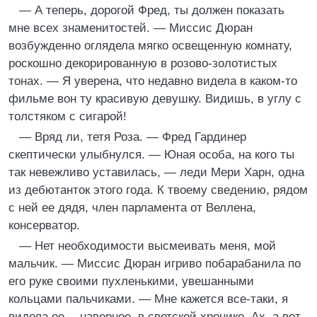
— А теперь, дорогой Фред, ты должен показать
мне всех знаменитостей. — Миссис Дюран
возбужденно оглядела мягко освещенную комнату,
роскошно декорированную в розово-золотистых
тонах. — Я уверена, что недавно видела в каком-то
фильме вон ту красивую девушку. Видишь, в углу с
толстяком с сигарой!
— Вряд ли, тетя Роза. — Фред Гардинер
скептически улыбнулся. — Юная особа, на кого ты
так невежливо уставилась, — леди Мери Харн, одна
из дебютанток этого года. К твоему сведению, рядом
с ней ее дядя, член парламента от Веллена,
консерватор.
— Нет необходимости высмеивать меня, мой
мальчик. — Миссис Дюран игриво побарабанила по
его руке своими пухленькими, увешанными
кольцами пальчиками. — Мне кажется все-таки, я
видела ее… наверное, в светской хронике. Ах, а вот