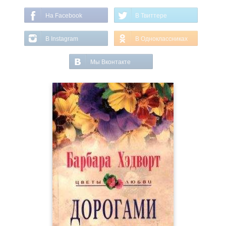
На Facebook
В Твиттере
В Instagram
В Одноклассниках
Мы Вконтакте