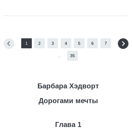
1
2
3
4
5
6
7
...
35
Барбара Хэдворт
Дорогами мечты
Глава 1