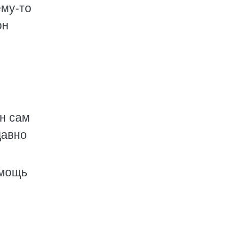
ему-то
он
н сам
давно
омощь