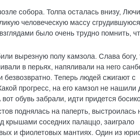
озле собора. Толпа осталась внизу, Люч
езликую человеческую массу сгрудившуюся
взглядами было очень трудно помнить, чт
ли вырезную полу камзола. Слава богу, 
ивали в перьях, напяливали на него санб
и безвозвратно. Теперь людей сжигают с
акой прогресс, на его камзол не нашили
 вот обувь забрали, идти придется босик
тов поднялась на паперть, выстроилась 
ад крышами соседних палаццо, заиграло
вых и фиолетовых мантиях. Один из юри