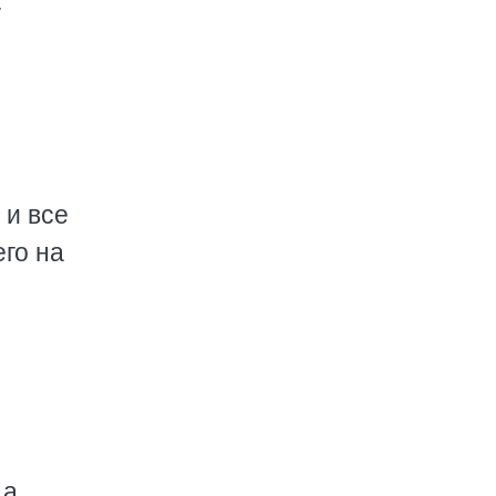
-
 и все
его на
 а