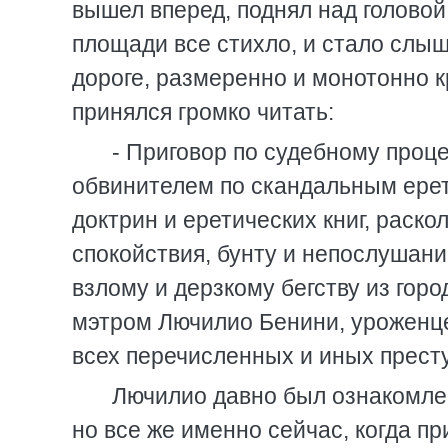
вышел вперед, поднял над головой 
площади все стихло, и стало слыш
дороге, размеренно и монотонно к
принялся громко читать:
- Приговор по судебному проц
обвинителем по скандальным ере
доктрин и еретических книг, раск
спокойствия, бунту и непослушан
взлому и дерзкому бегству из горо
мэтром Лючилио Бенини, уроженц
всех перечисленных и иных престу
Лючилио давно был ознакомлен
но все же именно сейчас, когда п