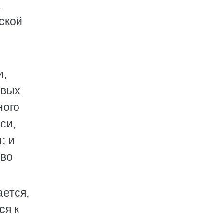
а
мской
и,
овых
ного
си,
; и
 во
ается,
ся к