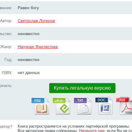
вание:
Равен богу
Автор:
Святослав Логинов
ьство:
неизвестно
Жанр:
Научная Фантастика
Год:
неизвестен
ISBN:
нет данных
ачать:
Купить легальную версию
автор?
Книга распространяется на условиях партнёрской программы.
Все авторские права соблюдены.
Напишите нам
, если Вы не с