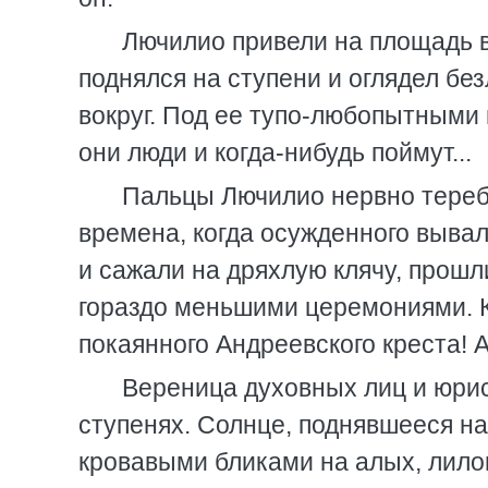
Лючилио привели на площадь в
поднялся на ступени и оглядел б
вокруг. Под ее тупо-любопытными 
они люди и когда-нибудь поймут...
Пальцы Лючилио нервно тереби
времена, когда осужденного вывал
и сажали на дряхлую клячу, прошл
гораздо меньшими церемониями. К
покаянного Андреевского креста! А
Вереница духовных лиц и юрис
ступенях. Солнце, поднявшееся н
кровавыми бликами на алых, лило