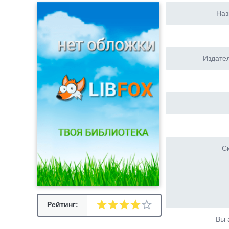
Наз
Издател
Ск
Рейтинг:
Вы 