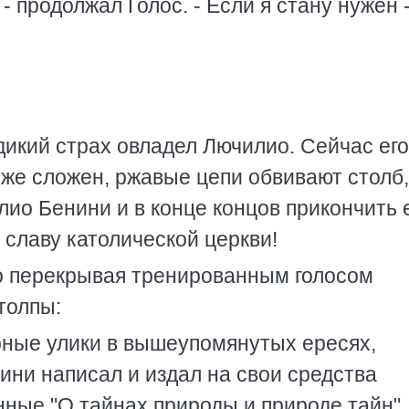
 - продолжал Голос. - Если я стану нужен 
 дикий страх овладел Лючилио. Сейчас его
уже сложен, ржавые цепи обвивают столб,
лио Бенини и в конце концов прикончить 
 славу католической церкви!
ко перекрывая тренированным голосом
толпы:
рные улики в вышеупомянутых ересях,
нини написал и издал на свои средства
нные "О тайнах природы и природе тайн",