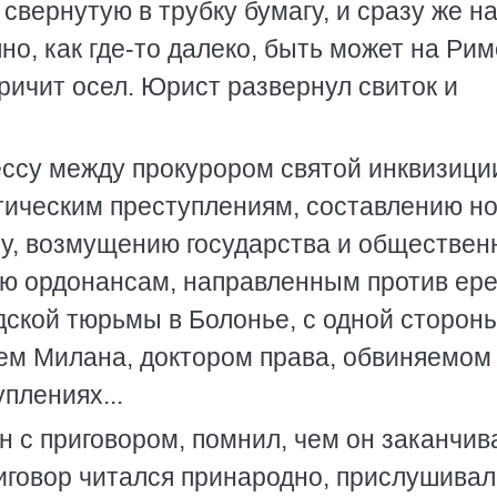
свернутую в трубку бумагу, и сразу же н
но, как где-то далеко, быть может на Ри
ричит осел. Юрист развернул свиток и
ессу между прокурором святой инквизици
тическим преступлениям, составлению н
олу, возмущению государства и обществен
ию ордонансам, направленным против ере
дской тюрьмы в Болонье, с одной стороны
ем Милана, доктором права, обвиняемом
плениях...
 с приговором, помнил, чем он заканчив
риговор читался принародно, прислушивал