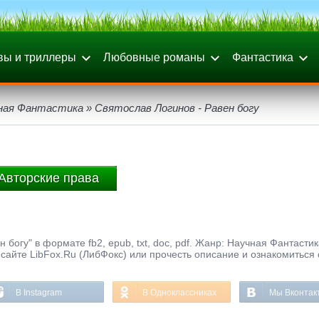
вы и триллеры
Любовные романы
Фантастика
ная Фантастика
» Святослав Логинов - Равен богу
Авторские права
 богу" в формате fb2, epub, txt, doc, pdf. Жанр: Научная Фантастик
сайте LibFox.Ru (ЛибФокс) или прочесть описание и ознакомиться 
В Instagram
В Одноклассниках
Мы Вконтак