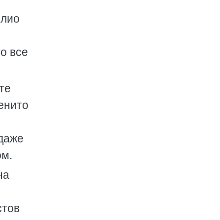
илио
о все
те
енито
 даже
ом.
на
стов