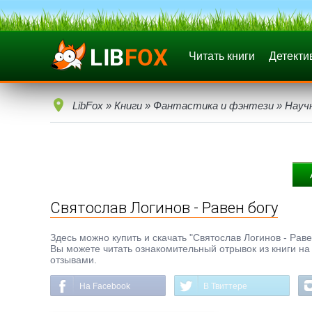
Читать книги
Детекти
LibFox
»
Книги
»
Фантастика и фэнтези
»
Науч
Святослав Логинов - Равен богу
Здесь можно купить и скачать "Святослав Логинов - Равен
Вы можете читать ознакомительный отрывок из книги на 
отзывами.
На Facebook
В Твиттере