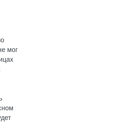
по
не мог
лицах
к
ь
ясном
удет