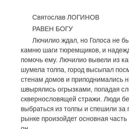
Святослав ЛОГИНОВ
РАВЕН БОГУ
Лючилио ждал, но Голоса не бы
камню шаги тюремщиков, и надежд
помочь ему. Лючилио вывели из ка
шумела толпа, город высыпал пос
стенам домов и приподнимались н
швырялись огрызками, попадая сл
сквернословящей стражи. Люди бе
выбраться из толпы и спешили за 
рынке произойдет основная часть
он.