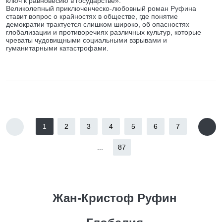
ключ к равновесию в государстве».
Великолепный приключенческо-любовный роман Руфина
ставит вопрос о крайностях в обществе, где понятие
демократии трактуется слишком широко, об опасностях
глобализации и противоречиях различных культур, которые
чреваты чудовищными социальными взрывами и
гуманитарными катастрофами.
1
2
3
4
5
6
7
...
87
Жан-Кристоф Руфин