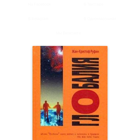
На Facebook
В Твиттере
В Instagram
В Одноклассниках
Мы Вконтакте