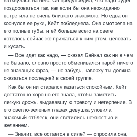
наткнулась на него. Он предупредил, что надо будет
поздороваться так, как если бы она неожиданно
встретила не очень близкого знакомого. Но едва он
коснулся ее руки, Кейт побледнела. Она смотрела на
его полные губы, и ей больше всего на свете
хотелось сейчас же прижаться к ним ртом, целовать
и кусать.
— Все идет как надо, — сказал Байкал как ни в чем
не бывало, словно просто обменивался парой ничего
не значащих фраз, — не забудь, наверху ты должна
оказаться последней в своей группе.
Как бы он ни старался казаться спокойным, Кейт
достаточно хорошо его знала, чтобы заметить
легкую дрожь, выдававшу ю тревогу и нетерпение. В
его светло-зеленых глазах девушка уловила
знакомый отблеск, они светились нежностью и
желанием.
— Значит, все остается в силе? — спросила она,