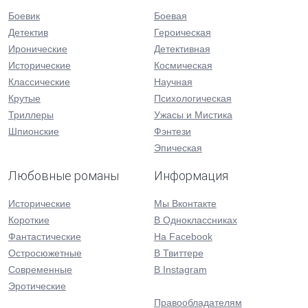
Боевик
Боевая
Детектив
Героическая
Иронические
Детективная
Исторические
Космическая
Классические
Научная
Крутые
Психологическая
Триллеры
Ужасы и Мистика
Шпионские
Фэнтези
Эпическая
Любовные романы
Информация
Исторические
Мы Вконтакте
Короткие
В Одноклассниках
Фантастические
На Facebook
Остросюжетные
В Твиттере
Современные
В Instagram
Эротические
Правообладателям