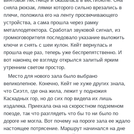
винтовой лестнице и оказалась в вестибюле. Она
сняла рюкзак, лямки которого сильно врезались в
плечи, положила его на ленту просвечивающего
устройства, а сама прошла через рамку
металлодетектора. Сработал звуковой сигнал, из
громкоговорителя последовало указание выложить
ключи и снять с шеи кулон. Кейт вернулась и
прошла еще раз, теперь уже беспрепятственно. И
вот наконец ее взгляду открылся залитый ярким
утренним светом простор.
Место для нового зала было выбрано
великолепное. Конечно, Кейт не хуже других знала,
что Сиэтл, где она жила, лежит у подножия
Каскадных гор, но до сих пор видела их лишь
издалека. Приехала она на скоростном подземном
поезде, так что разглядеть что бы то ни было по
дороге не могла. Вот почему на пороге зала ее ждало
настоящее потрясение. Маршрут начинался на дне