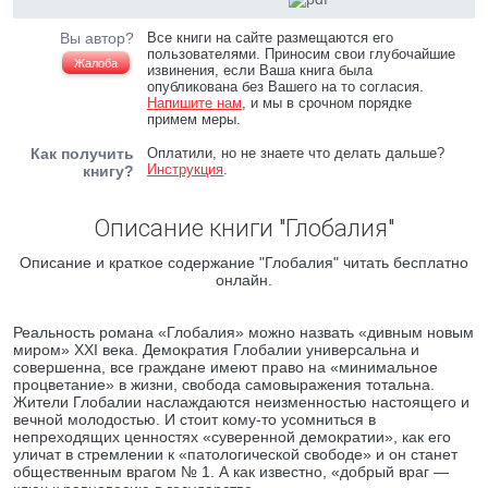
Вы автор?
Все книги на сайте размещаются его
пользователями. Приносим свои глубочайшие
Жалоба
извинения, если Ваша книга была
опубликована без Вашего на то согласия.
Напишите нам
, и мы в срочном порядке
примем меры.
Как получить
Оплатили, но не знаете что делать дальше?
Инструкция
.
книгу?
Описание книги "Глобалия"
Описание и краткое содержание "Глобалия" читать бесплатно
онлайн.
Реальность романа «Глобалия» можно назвать «дивным новым
миром» XXI века. Демократия Глобалии универсальна и
совершенна, все граждане имеют право на «минимальное
процветание» в жизни, свобода самовыражения тотальна.
Жители Глобалии наслаждаются неизменностью настоящего и
вечной молодостью. И стоит кому-то усомниться в
непреходящих ценностях «суверенной демократии», как его
уличат в стремлении к «патологической свободе» и он станет
общественным врагом № 1. А как известно, «добрый враг —