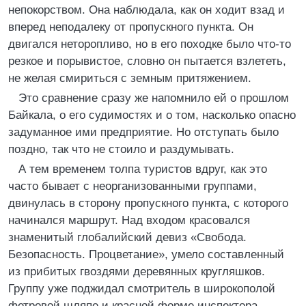
непокорством. Она наблюдала, как он ходит взад и
вперед неподалеку от пропускного пункта. Он
двигался неторопливо, но в его походке было что-то
резкое и порывистое, словно он пытается взлететь,
не желая смириться с земным притяжением.
Это сравнение сразу же напомнило ей о прошлом
Байкала, о его судимостях и о том, насколько опасно
задуманное ими предприятие. Но отступать было
поздно, так что не стоило и раздумывать.
А тем временем толпа туристов вдруг, как это
часто бывает с неорганизованными группами,
двинулась в сторону пропускного пункта, с которого
начинался маршрут. Над входом красовался
знаменитый глобалийский девиз «Свобода.
Безопасность. Процветание», умело составленный
из прибитых гвоздями деревянных кругляшков.
Группу уже поджидал смотритель в широкополой
фетровой шляпе и красной форме инспектора