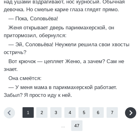
над ушами вздрагивают, нос курносый. Обычная
девочка. Но смелые карие глаза глядят прямо.
— Пока, Соловьёва!
Женя открывает дверь парикмахерской, он
притормозил, обернулся:
— Эй, Соловьёва! Неужели решила свои хвосты
остричь?
Вот крючок — цепляет Женю, а зачем? Сам не
знает.
Она смеётся:
— У меня мама в парикмахерской работает.
Забыл? Я просто иду к ней.
1
2
3
4
5
6
7
...
47