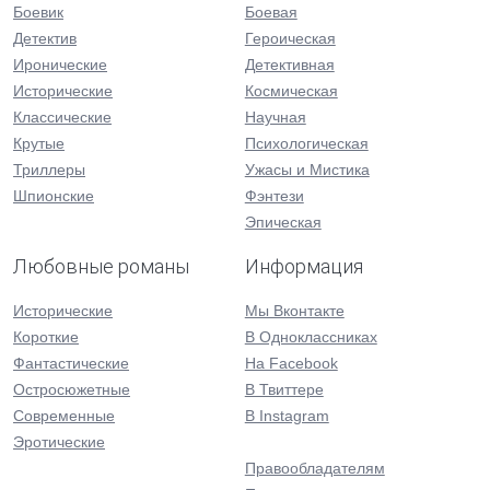
Боевик
Боевая
Детектив
Героическая
Иронические
Детективная
Исторические
Космическая
Классические
Научная
Крутые
Психологическая
Триллеры
Ужасы и Мистика
Шпионские
Фэнтези
Эпическая
Любовные романы
Информация
Исторические
Мы Вконтакте
Короткие
В Одноклассниках
Фантастические
На Facebook
Остросюжетные
В Твиттере
Современные
В Instagram
Эротические
Правообладателям