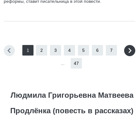
реформы, ставит писательница в этой повести.
1
2
3
4
5
6
7
...
47
Людмила Григорьевна Матвеева
Продлёнка (повесть в рассказах)