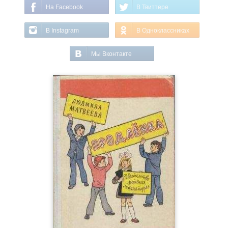
На Facebook
В Твиттере
В Instagram
В Одноклассниках
Мы Вконтакте