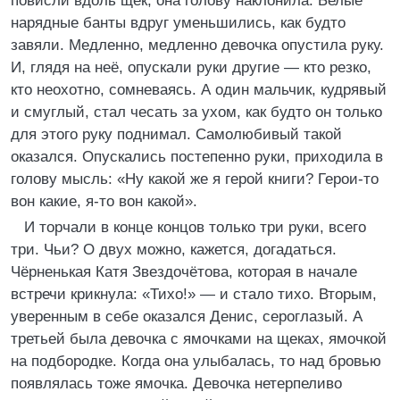
повисли вдоль щёк, она голову наклонила. Белые
нарядные банты вдруг уменьшились, как будто
завяли. Медленно, медленно девочка опустила руку.
И, глядя на неё, опускали руки другие — кто резко,
кто неохотно, сомневаясь. А один мальчик, кудрявый
и смуглый, стал чесать за ухом, как будто он только
для этого руку поднимал. Самолюбивый такой
оказался. Опускались постепенно руки, приходила в
голову мысль: «Ну какой же я герой книги? Герои-то
вон какие, я-то вон какой».
И торчали в конце концов только три руки, всего
три. Чьи? О двух можно, кажется, догадаться.
Чёрненькая Катя Звездочётова, которая в начале
встречи крикнула: «Тихо!» — и стало тихо. Вторым,
уверенным в себе оказался Денис, сероглазый. А
третьей была девочка с ямочками на щеках, ямочкой
на подбородке. Когда она улыбалась, то над бровью
появлялась тоже ямочка. Девочка нетерпеливо