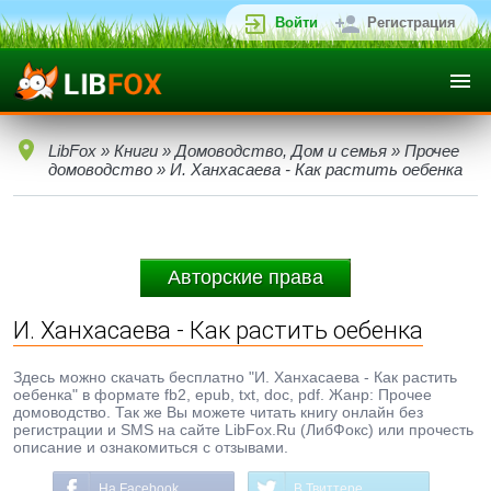
Войти
Регистрация
LibFox
»
Книги
»
Домоводство, Дом и семья
»
Прочее
домоводство
» И. Ханхасаева - Как растить оебенка
Авторские права
И. Ханхасаева - Как растить оебенка
Здесь можно скачать бесплатно "И. Ханхасаева - Как растить
оебенка" в формате fb2, epub, txt, doc, pdf. Жанр: Прочее
домоводство. Так же Вы можете читать книгу онлайн без
регистрации и SMS на сайте LibFox.Ru (ЛибФокс) или прочесть
описание и ознакомиться с отзывами.
На Facebook
В Твиттере