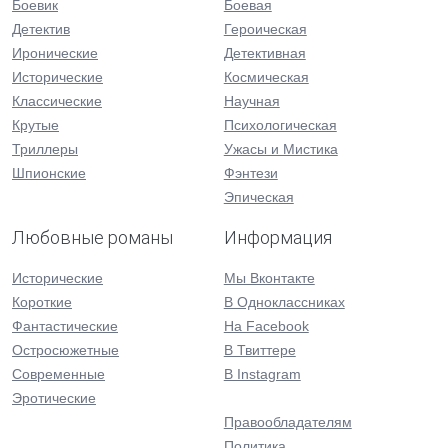
Боевик
Боевая
Детектив
Героическая
Иронические
Детективная
Исторические
Космическая
Классические
Научная
Крутые
Психологическая
Триллеры
Ужасы и Мистика
Шпионские
Фэнтези
Эпическая
Любовные романы
Информация
Исторические
Мы Вконтакте
Короткие
В Одноклассниках
Фантастические
На Facebook
Остросюжетные
В Твиттере
Современные
В Instagram
Эротические
Правообладателям
Политика