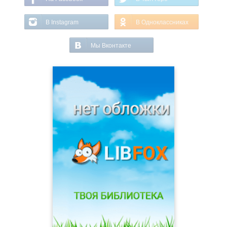
В Instagram
В Одноклассниках
Мы Вконтакте