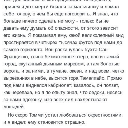
причем я до смерти боялся за мальчишку и ломал
себе голову, о чем бы еще поговорить. Я знал, что
больше ничего сделать не могу - только бы не
давать ему думать об опасности, от этого зависит
его жизнь. Я показывал ему, какой великолепный вид
простирается в четырех тысячах футов под нами до
самого горизонта. Вон раскинулась бухта Сан-
Франциско, точно безмятежное озеро, вон и самый
город, окутанный дымным маревом, а там Золотые
ворота, и за ними, в тумане, океан, и над всем, четко
вырезанная в небе, высится гора Тэмелпайс. Прямо
под нами виднелся кабриолет; казалось, он ползет,
как черепаха, но я по опыту знал, что седоки, несясь
за нами вдогонку, изо всех сил нахлестывают
лошадей.
Но скоро Томми устал любоваться окрестностями,
и я видел: ему становится страшно.