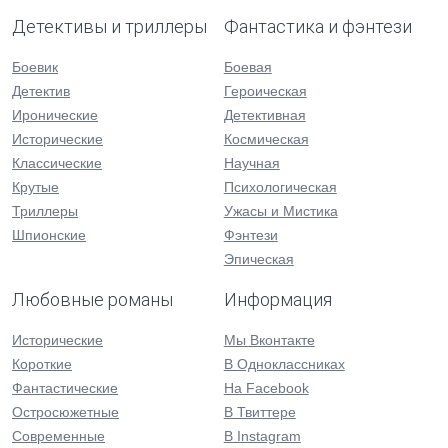
Детективы и триллеры
Фантастика и фэнтези
Боевик
Боевая
Детектив
Героическая
Иронические
Детективная
Исторические
Космическая
Классические
Научная
Крутые
Психологическая
Триллеры
Ужасы и Мистика
Шпионские
Фэнтези
Эпическая
Любовные романы
Информация
Исторические
Мы Вконтакте
Короткие
В Одноклассниках
Фантастические
На Facebook
Остросюжетные
В Твиттере
Современные
В Instagram