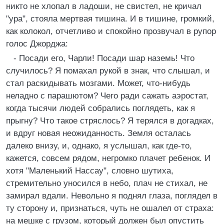
никто не хлопал в ладоши, не свистел, не кричал
"ура", стояла мертвая тишина. И в тишине, громкий,
как колокол, отчетливо и спокойно прозвучал в рупор
голос Джорджа:
- Посади его, Чарли! Посади шар наземь! Что
случилось? Я помахал рукой в знак, что слышал, и
стал раскидывать мозгами. Может, что-нибудь
неладно с парашютом? Чего ради сажать аэростат,
когда тысячи людей собрались поглядеть, как я
прыгну? Что такое стряслось? Я терялся в догадках,
и вдруг новая неожиданность. Земля осталась
далеко внизу, и, однако, я услышал, как где-то,
кажется, совсем рядом, негромко плачет ребенок. И
хотя "Маленький Нассау", словно шутиха,
стремительно уносился в небо, плач не стихал, не
замирал вдали. Невольно я поднял глаза, поглядел в
ту сторону и, признаться, чуть не ошалел от страха:
на мешке с грузом, который должен был опустить