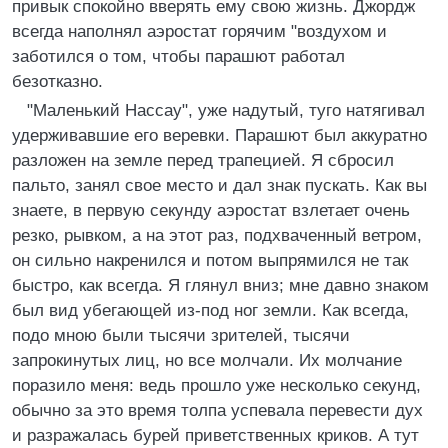
привык спокойно вверять ему свою жизнь. Джордж
всегда наполнял аэростат горячим "воздухом и
заботился о том, чтобы парашют работал
безотказно.
"Маленький Нассау", уже надутый, туго натягивал
удерживавшие его веревки. Парашют был аккуратно
разложен на земле перед трапецией. Я сбросил
пальто, занял свое место и дал знак пускать. Как вы
знаете, в первую секунду аэростат взлетает очень
резко, рывком, а на этот раз, подхваченный ветром,
он сильно накренился и потом выпрямился не так
быстро, как всегда. Я глянул вниз; мне давно знаком
был вид убегающей из-под ног земли. Как всегда,
подо мною были тысячи зрителей, тысячи
запрокинутых лиц, но все молчали. Их молчание
поразило меня: ведь прошло уже несколько секунд,
обычно за это время толпа успевала перевести дух
и разражалась бурей приветственных криков. А тут