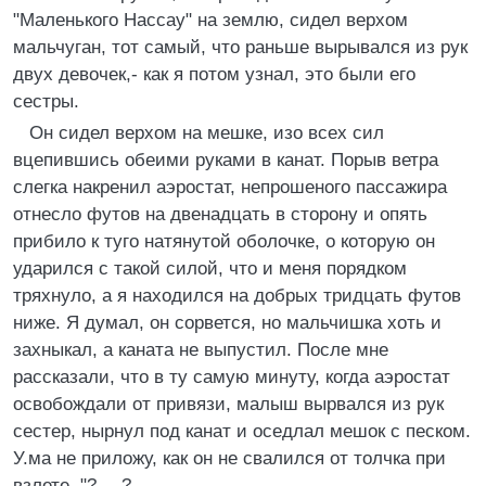
"Маленького Нассау" на землю, сидел верхом
мальчуган, тот самый, что раньше вырывался из рук
двух девочек,- как я потом узнал, это были его
сестры.
Он сидел верхом на мешке, изо всех сил
вцепившись обеими руками в канат. Порыв ветра
слегка накренил аэростат, непрошеного пассажира
отнесло футов на двенадцать в сторону и опять
прибило к туго натянутой оболочке, о которую он
ударился с такой силой, что и меня порядком
тряхнуло, а я находился на добрых тридцать футов
ниже. Я думал, он сорвется, но мальчишка хоть и
захныкал, а каната не выпустил. После мне
рассказали, что в ту самую минуту, когда аэростат
освобождали от привязи, малыш вырвался из рук
сестер, нырнул под канат и оседлал мешок с песком.
У.ма не приложу, как он не свалился от толчка при
взлете. "?-.--?