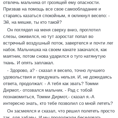
отвлечь мальчика от грозящей ему опасности.
Призвав на помощь все свое самообладание и
стараясь казаться спокойным, я окликнул весело: -
Эй, на мешке, ты кто такой?
Он поглядел на меня сверху вниз, проглотил
слезы, оживился, но тут аэростат попал во
встречный воздушный поток, завертелся и почти лег
набок. Мальчишка на своем канате закачался, как
маятник, потом снова ударился о туго натянутую
ткань. И опять заплакал.
- Здорово, а? - сказал я весело, точно лучшего
удовольствия и придумать нельзя. И, не дожидаясь
ответа, продолжал: - А тебя как звать? Томми
Дирмот,- отозвался мальчик. - Рад с тобой
познакомиться, Томми Дирмот,- сказал я.-А
интересно знать, кто тебе позволил со мной лететь?
Он засмеялся и сказал, что решил полететь просто
так, для забавы. И мы продолжали беседовать,