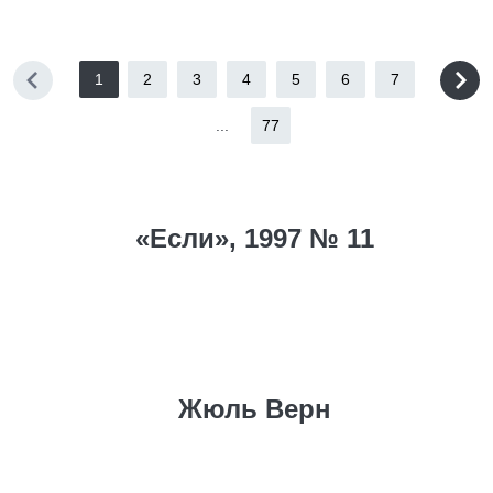
1
2
3
4
5
6
7
...
77
«Если», 1997 № 11
Жюль Верн