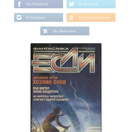
На Facebook
В Твиттере
В Instagram
В Одноклассниках
Мы Вконтакте