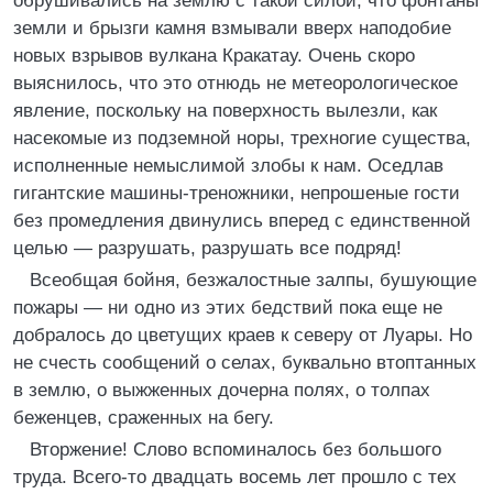
обрушивались на землю с такой силой, что фонтаны
земли и брызги камня взмывали вверх наподобие
новых взрывов вулкана Кракатау. Очень скоро
выяснилось, что это отнюдь не метеорологическое
явление, поскольку на поверхность вылезли, как
насекомые из подземной норы, трехногие существа,
исполненные немыслимой злобы к нам. Оседлав
гигантские машины-треножники, непрошеные гости
без промедления двинулись вперед с единственной
целью — разрушать, разрушать все подряд!
Всеобщая бойня, безжалостные залпы, бушующие
пожары — ни одно из этих бедствий пока еще не
добралось до цветущих краев к северу от Луары. Но
не счесть сообщений о селах, буквально втоптанных
в землю, о выжженных дочерна полях, о толпах
беженцев, сраженных на бегу.
Вторжение! Слово вспоминалось без большого
труда. Всего-то двадцать восемь лет прошло с тех