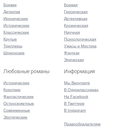
Боевик
Боевая
Детектив
Героическая
Иронические
Детективная
Исторические
Космическая
Классические
Научная
Крутые
Психологическая
Триллеры
Ужасы и Мистика
Шпионские
Фэнтези
Эпическая
Любовные романы
Информация
Исторические
Мы Вконтакте
Короткие
В Одноклассниках
Фантастические
На Facebook
Остросюжетные
В Твиттере
Современные
В Instagram
Эротические
Правообладателям