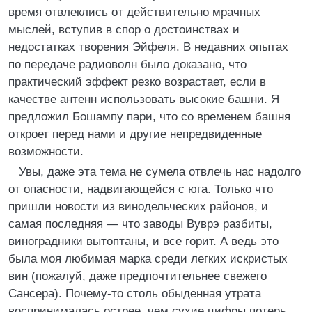
время отвлеклись от действительно мрачных
мыслей, вступив в спор о достоинствах и
недостатках творения Эйфеля. В недавних опытах
по передаче радиоволн было доказано, что
практический эффект резко возрастает, если в
качестве антенн использовать высокие башни. Я
предложил Бошампу пари, что со временем башня
откроет перед нами и другие непредвиденные
возможности.
Увы, даже эта тема не сумела отвлечь нас надолго
от опасности, надвигающейся с юга. Только что
пришли новости из винодельческих районов, и
самая последняя — что заводы Вуврэ разбиты,
виноградники вытоптаны, и все горит. А ведь это
была моя любимая марка среди легких искристых
вин (пожалуй, даже предпочтительнее свежего
Сансера). Почему-то столь обыденная утрата
воспринималась острее, чем сухие цифры потерь,