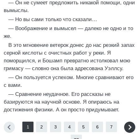
— Он не сумеет предложить никакой помощи, одни
вымыслы.
— Но вы сами только что сказали…
— Воображение и вымысел — далеко не одно и то
же.
В это мгновение ветерок донес до нас резкий запах
серной кислоты с очистных работ у реки. Я
поморщился, и Бошамп превратно истолковал мою
гримасу — словно она была адресована Уэллсу.
— Он пользуется успехом. Многие сравнивают его
с вами.
— Сравнение неудачное. Его рассказы не
базируются на научной основе. Я опираюсь на
достижения физики. А он просто придумывает.
1
2
3
4
5
6
7