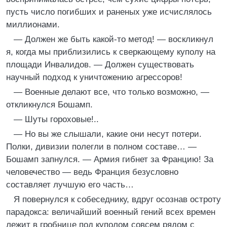
пусть число погибших и раненых уже исчислялось
миллионами.
— Должен же быть какой-то метод! — воскликнул
я, когда мы приблизились к сверкающему куполу на
площади Инвалидов. — Должен существовать
научный подход к уничтожению агрессоров!
— Военные делают все, что только возможно, —
откликнулся Бошамп.
— Шуты гороховые!..
— Но вы же слышали, какие они несут потери.
Полки, дивизии полегли в полном составе… —
Бошамп запнулся. — Армия гибнет за Францию! За
человечество — ведь Франция безусловно
составляет лучшую его часть…
Я повернулся к собеседнику, вдруг осознав остроту
парадокса: величайший военный гений всех времен
лежит в гробнице под куполом совсем рядом с