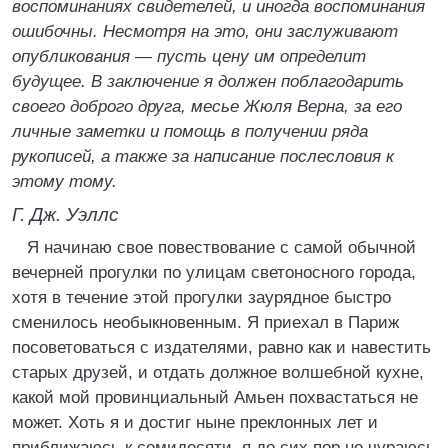
воспоминаниях свидетелей, и иногда воспоминания
ошибочны. Несмотря на это, они заслуживают
опубликования — пусть цену им определит
будущее. В заключение я должен поблагодарить
своего доброго друга, месье Жюля Верна, за его
личные заметки и помощь в получении ряда
рукописей, а также за написание послесловия к
этому тому.
Г. Дж. Уэллс
Я начинаю свое повествование с самой обычной
вечерней прогулки по улицам светоносного города,
хотя в течение этой прогулки заурядное быстро
сменилось необыкновенным. Я приехал в Париж
посоветоваться с издателями, равно как и навестить
старых друзей, и отдать должное волшебной кухне,
какой мой провинциальный Амьен похвастаться не
может. Хоть я и достиг ныне преклонных лет и
приближаюсь к семидесяти, я до сих пор не чураюсь