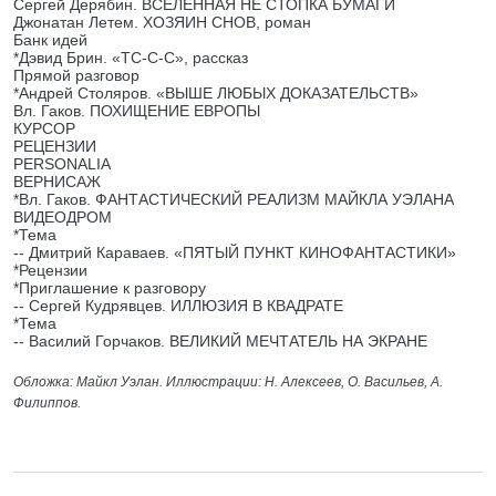
Сергей Дерябин. ВСЕЛЕННАЯ НЕ СТОПКА БУМАГИ
Джонатан Летем. ХОЗЯИН СНОВ, роман
Банк идей
*Дэвид Брин. «ТС-С-С», рассказ
Прямой разговор
*Андрей Столяров. «ВЫШЕ ЛЮБЫХ ДОКАЗАТЕЛЬСТВ»
Вл. Гаков. ПОХИЩЕНИЕ ЕВРОПЫ
КУРСОР
РЕЦЕНЗИИ
PERSONALIA
ВЕРНИСАЖ
*Вл. Гаков. ФАНТАСТИЧЕСКИЙ РЕАЛИЗМ МАЙКЛА УЭЛАНА
ВИДЕОДРОМ
*Тема
-- Дмитрий Караваев. «ПЯТЫЙ ПУНКТ КИНОФАНТАСТИКИ»
*Рецензии
*Приглашение к разговору
-- Сергей Кудрявцев. ИЛЛЮЗИЯ В КВАДРАТЕ
*Тема
-- Василий Горчаков. ВЕЛИКИЙ МЕЧТАТЕЛЬ НА ЭКРАНЕ
Обложка: Майкл Уэлан.
Иллюстрации: Н. Алексеев, О. Васильев, А.
Филиппов.