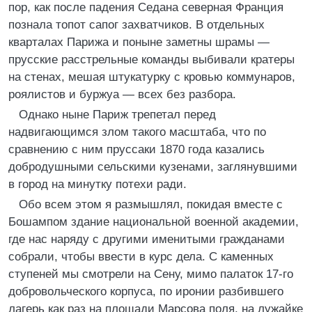
пор, как после падения Седана северная Франция
познала топот сапог захватчиков. В отдельных
кварталах Парижа и поныне заметны шрамы —
прусские расстрельные команды выбивали кратеры
на стенах, мешая штукатурку с кровью коммунаров,
роялистов и буржуа — всех без разбора.
Однако ныне Париж трепетал перед
надвигающимся злом такого масштаба, что по
сравнению с ним пруссаки 1870 года казались
добродушными сельскими кузенами, заглянувшими
в город на минутку потехи ради.
Обо всем этом я размышлял, покидая вместе с
Бошампом здание национальной военной академии,
где нас наряду с другими именитыми гражданами
собрали, чтобы ввести в курс дела. С каменных
ступеней мы смотрели на Сену, мимо палаток 17-го
добровольческого корпуса, по иронии разбившего
лагерь как раз на площади Марсова поля, на лужайке