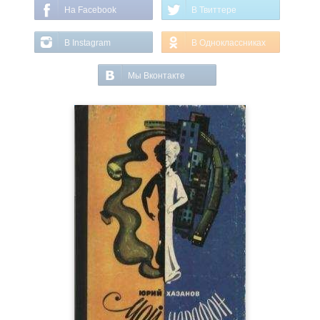
На Facebook
В Твиттере
В Instagram
В Одноклассниках
Мы Вконтакте