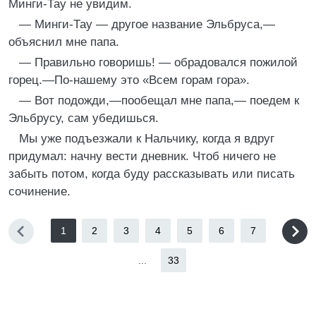
Минги-Тау не увидим.
— Минги-Тау — другое название Эльбруса,—
объяснил мне папа.
— Правильно говоришь! — обрадовался пожилой
горец.—По-нашему это «Всем горам гора».
— Вот подожди,—пообещал мне папа,— поедем к
Эльбрусу, сам убедишься.
Мы уже подъезжали к Нальчику, когда я вдруг
придумал: начну вести дневник. Чтоб ничего не
забыть потом, когда буду рассказывать или писать
сочинение.
1
2
3
4
5
6
7
...
33