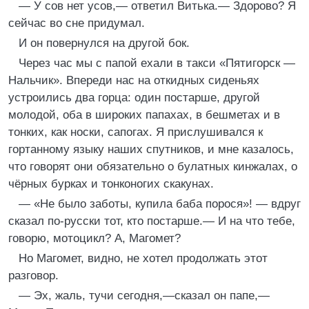
— У сов нет усов,— ответил Витька.— Здорово? Я
сейчас во сне придумал.
И он повернулся на другой бок.
Через час мы с папой ехали в такси «Пятигорск —
Нальчик». Впереди нас на откидных сиденьях
устроились два горца: один постарше, другой
молодой, оба в широких папахах, в бешметах и в
тонких, как носки, сапогах. Я прислушивался к
гортанному языку наших спутников, и мне казалось,
что говорят они обязательно о булатных кинжалах, о
чёрных бурках и тонконогих скакунах.
— «Не было заботы, купила баба порося»! — вдруг
сказал по-русски тот, кто постарше.— И на что тебе,
говорю, мотоцикл? А, Магомет?
Но Магомет, видно, не хотел продолжать этот
разговор.
— Эх, жаль, тучи сегодня,—сказал он папе,—