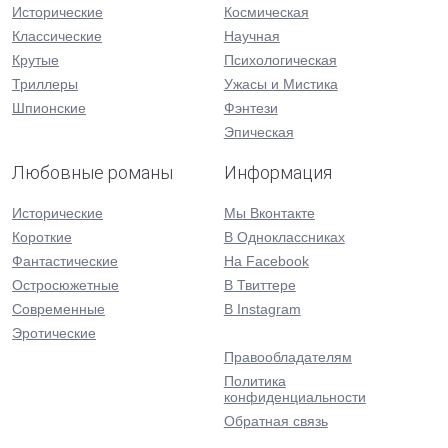
Исторические
Космическая
Классические
Научная
Крутые
Психологическая
Триллеры
Ужасы и Мистика
Шпионские
Фэнтези
Эпическая
Любовные романы
Информация
Исторические
Мы Вконтакте
Короткие
В Одноклассниках
Фантастические
На Facebook
Остросюжетные
В Твиттере
Современные
В Instagram
Эротические
Правообладателям
Политика
конфиденциальности
Обратная связь