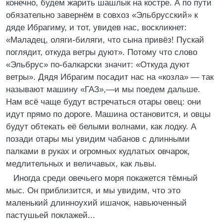
конечно, будем жарить шашлык на костре. А по пути
обязательно завернём в совхоз «Эльбрусский» к
дяде Ибрагиму, и тот, увидев нас, воскликнет:
«Маладец, оляги-биляги, что сына привёз! Пускай
поглядит, откуда ветры дуют». Потому что слово
«Эльбрус» по-балкарски значит: «Откуда дуют
ветры». Дядя Ибрагим посадит нас на «козла» — так
называют машину «ГАЗ»,—и мы поедем дальше.
Нам всё чаще будут встречаться отары овец: они
идут прямо по дороге. Машина остановится, и овцы
будут обтекать её белыми волнами, как лодку. А
позади отары мы увидим чабанов с длинными
палками в руках и огромных кудлатых овчарок,
медлительных и величавых, как львы.
Иногда среди овечьего моря покажется тёмный
мыс. Он приблизится, и мы увидим, что это
маленький длинноухий ишачок, навьюченный
пастушьей поклажей...