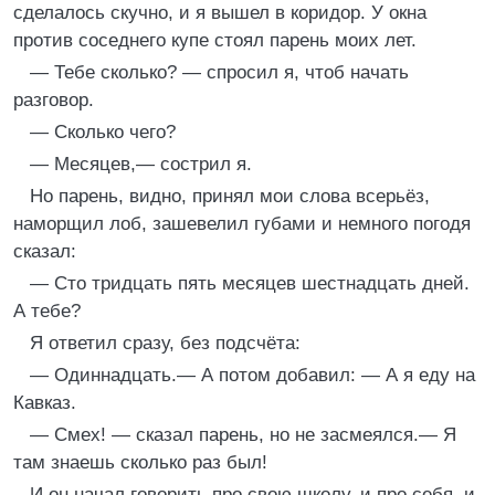
сделалось скучно, и я вышел в коридор. У окна
против соседнего купе стоял парень моих лет.
— Тебе сколько? — спросил я, чтоб начать
разговор.
— Сколько чего?
— Месяцев,— сострил я.
Но парень, видно, принял мои слова всерьёз,
наморщил лоб, зашевелил губами и немного погодя
сказал:
— Сто тридцать пять месяцев шестнадцать дней.
А тебе?
Я ответил сразу, без подсчёта:
— Одиннадцать.— А потом добавил: — А я еду на
Кавказ.
— Смех! — сказал парень, но не засмеялся.— Я
там знаешь сколько раз был!
И он начал говорить про свою школу, и про себя, и