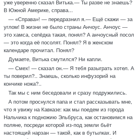
уже уверенно сказал Витька.— Ты разве не знаешь?
В Южной Америке, справа...
— «Справа»! — передразнил я.— Ещё скажи — за
углом! В жизни не было страны Анчоус. Анчоус —
это хамса, селёдка такая, понял? А анчоусный посол
— это когда её посолят. Понял? Я в женском
календаре прочитал. Понял?
Думаете, Витька смутился? Ни капли.
— Смех! — сказал он.— Я тебя разыграть хотел. А
ты поверил?.. Знаешь, сколько инфузорий на
кончике ножа?..
Так мы с ним беседовали и сразу подружились.
А потом проснулся папа и стал рассказывать мне,
что я увижу на Кавказе: как мы поедем из города
Нальчика к подножию Эльбруса, как остановимся на
поляне, посреди которой из-под земли бьёт
настоящий нарзан — такой, как в бутылках. И