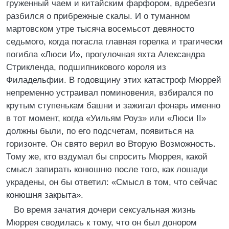
груженный чаем и китайским фарфором, вдребезги
разбился о прибрежные скалы. И о туманном
мартовском утре тысяча восемьсот девяносто
седьмого, когда погасла главная горелка и трагически
погибла «Люси И», прогулочная яхта Александра
Стрикленда, подшипникового короля из
Филадельфии. В годовщину этих катастроф Мюррей
непременно устраивал поминовения, взбирался по
крутым ступенькам башни и зажигал фонарь именно
в тот момент, когда «Уильям Роуз» или «Люси II»
должны были, по его подсчетам, появиться на
горизонте. Он свято верил во Вторую Возможность.
Тому же, кто вздумал бы спросить Мюррея, какой
смысл запирать конюшню после того, как лошади
украдены, он бы ответил: «Смысл в том, что сейчас
конюшня закрыта».
Во время зачатия дочери сексуальная жизнь
Мюррея сводилась к тому, что он был донором