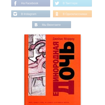
На Facebook
В Твиттере
В Instagram
В Одноклассниках
Мы Вконтакте