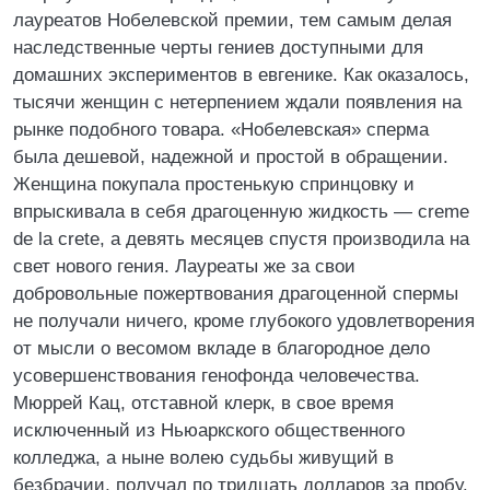
лауреатов Нобелевской премии, тем самым делая
наследственные черты гениев доступными для
домашних экспериментов в евгенике. Как оказалось,
тысячи женщин с нетерпением ждали появления на
рынке подобного товара. «Нобелевская» сперма
была дешевой, надежной и простой в обращении.
Женщина покупала простенькую спринцовку и
впрыскивала в себя драгоценную жидкость — creme
de la сrеtе, а девять месяцев спустя производила на
свет нового гения. Лауреаты же за свои
добровольные пожертвования драгоценной спермы
не получали ничего, кроме глубокого удовлетворения
от мысли о весомом вкладе в благородное дело
усовершенствования генофонда человечества.
Мюррей Кац, отставной клерк, в свое время
исключенный из Ньюаркского общественного
колледжа, а ныне волею судьбы живущий в
безбрачии, получал по тридцать долларов за пробу.