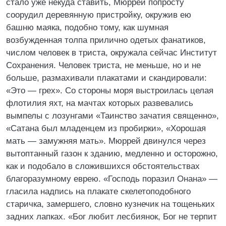
стало уже некуда ставить, Мюррей попросту
соорудил деревянную пристройку, окружив ею
башню маяка, подобно тому, как шумная
возбужденная толпа прилично одетых фанатиков,
числом человек в триста, окружала сейчас Институт
Сохранения. Человек триста, не меньше, но и не
больше, размахивали плакатами и скандировали:
«Это — грех». Со стороны моря выстроилась целая
флотилия яхт, на мачтах которых развевались
вымпелы с лозунгами «Таинство зачатия священно»,
«Сатана был младенцем из пробирки», «Хорошая
мать — замужняя мать». Мюррей двинулся через
вытоптанный газон к зданию, медленно и осторожно,
как и подобало в сложившихся обстоятельствах
благоразумному еврею. «Господь поразил Онана» —
гласила надпись на плакате скелетоподобного
старичка, замершего, словно кузнечик на тощеньких
задних лапках. «Бог любит лесбиянок, Бог не терпит