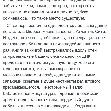
забытые пьесы, романы авторов, о которых ты
никогда и не слышал. Хотя я лично глубоко
сомневаюсь, что такое место существует.
С тех пор прошел не один десяток лет. Папы давно
не стало, а Мюррея жизнь занесла в Атлантик-Сити.
И здесь, потихоньку обживаясь, он превращал свое
постоянное обиталище в некое подобие папиного
рая. Книга за книгой выстраивались вдоль стен
спиралевидные башни, словно цепочки ДНК,
представляя интеллектуальную пищу коре его
головного мозга, мозга высокоразвитого
млекопитающего, и возбуждая удивительными
запахами скрытые в душе инстинкты реликтового
пресмыкающегося. Неистребимый запах
библиотечной макулатуры, ядреный плебейский
аромат подержанного чтива, чердачный душок
побитых плесенью энциклопедий… Когда книги