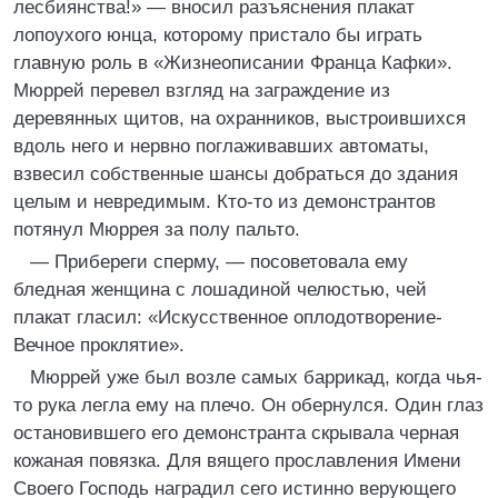
лесбиянства!» — вносил разъяснения плакат
лопоухого юнца, которому пристало бы играть
главную роль в «Жизнеописании Франца Кафки».
Мюррей перевел взгляд на заграждение из
деревянных щитов, на охранников, выстроившихся
вдоль него и нервно поглаживавших автоматы,
взвесил собственные шансы добраться до здания
целым и невредимым. Кто-то из демонстрантов
потянул Мюррея за полу пальто.
— Прибереги сперму, — посоветовала ему
бледная женщина с лошадиной челюстью, чей
плакат гласил: «Искусственное оплодотворение-
Вечное проклятие».
Мюррей уже был возле самых баррикад, когда чья-
то рука легла ему на плечо. Он обернулся. Один глаз
остановившего его демонстранта скрывала черная
кожаная повязка. Для вящего прославления Имени
Своего Господь наградил сего истинно верующего