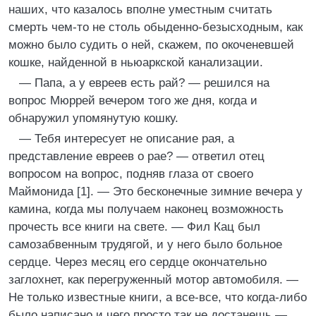
наших, что казалось вполне уместным считать
смерть чем-то не столь обыденно-безысходным, как
можно было судить о ней, скажем, по окоченевшей
кошке, найденной в ньюаркской канализации.
— Папа, а у евреев есть рай? — решился на
вопрос Мюррей вечером того же дня, когда и
обнаружил упомянутую кошку.
— Тебя интересует не описание рая, а
представление евреев о рае? — ответил отец
вопросом на вопрос, подняв глаза от своего
Маймонида [1]. — Это бесконечные зимние вечера у
камина, когда мы получаем наконец возможность
прочесть все книги на свете. — Фил Кац был
самозабвенным трудягой, и у него было больное
сердце. Через месяц его сердце окончательно
заглохнет, как перегруженный мотор автомобиля. —
Не только известные книги, а все-все, что когда-либо
было написано и чего просто так не достанешь —