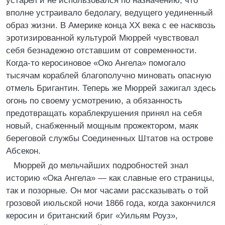
устарел и не использовался по назначению, что
вполне устраивало бедолагу, ведущего уединенный
образ жизни. В Америке конца XX века с ее насквозь
эротизированной культурой Мюррей чувствовал
себя безнадежно отставшим от современности.
Когда-то керосиновое «Око Ангела» помогало
тысячам кораблей благополучно миновать опасную
отмель Бригантин. Теперь же Мюррей зажигал здесь
огонь по своему усмотрению, а обязанность
предотвращать кораблекрушения принял на себя
новый, снабженный мощным прожектором, маяк
береговой службы Соединенных Штатов на острове
Абсекон.
Мюррей до мельчайших подробностей знал
историю «Ока Ангела» — как славные его страницы,
так и позорные. Он мог часами рассказывать о той
грозовой июльской ночи 1866 года, когда закончился
керосин и британский бриг «Уильям Роуз»,