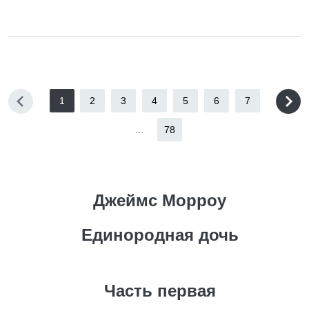
1
2
3
4
5
6
7
...
78
Джеймс Морроу
Единородная дочь
Часть первая