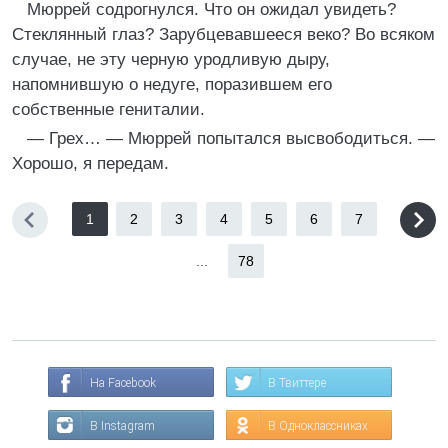
Мюррей содрогнулся. Что он ожидал увидеть?
Стеклянный глаз? Зарубцевавшееся веко? Во всяком
случае, не эту черную уродливую дыру,
напомнившую о недуге, поразившем его
собственные гениталии.
— Грех… — Мюррей попытался высвободиться. —
Хорошо, я передам.
1
2
3
4
5
6
7
...
78
На Facebook
В Твиттере
В Instagram
В Одноклассниках