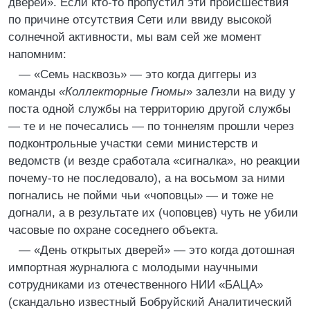
дверей». Если кто-то пропустил эти происшествия
по причине отсутствия Сети или ввиду высокой
солнечной активности, мы вам сей же момент
напомним:
— «Семь насквозь» — это когда диггеры из
команды
«Коллекторные Гномы
» залезли на виду у
поста одной службы на территорию другой службы
— те и не почесались — по тоннелям прошли через
подконтрольные участки семи министерств и
ведомств (и везде сработала «сигналка», но реакции
почему-то не последовало), а на восьмом за ними
погнались не пойми чьи «чоповцы» — и тоже не
догнали, а в результате их (чоповцев) чуть не убили
часовые по охране соседнего объекта.
— «День открытых дверей» — это когда дотошная
импортная журналюга с молодыми научными
сотрудниками из отечественного НИИ «БАЦА»
(скандально известный Бобруйский Аналитический