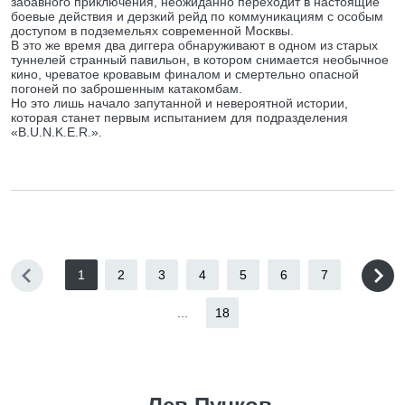
забавного приключения, неожиданно переходит в настоящие
боевые действия и дерзкий рейд по коммуникациям с особым
доступом в подземельях современной Москвы.
В это же время два диггера обнаруживают в одном из старых
туннелей странный павильон, в котором снимается необычное
кино, чреватое кровавым финалом и смертельно опасной
погоней по заброшенным катакомбам.
Но это лишь начало запутанной и невероятной истории,
которая станет первым испытанием для подразделения
«B.U.N.K.E.R.».
1
2
3
4
5
6
7
...
18