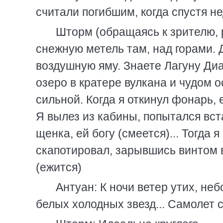
считали погибшим, когда спустя не
Шторм (обращаясь к зрителю, р
снежную метель там, над горами. 
воздушную яму. Знаете Лагуну Диа
озеро в кратере вулкана и чудом о
сильной. Когда я откинул фонарь, 
Я вылез из кабины, попытался вста
щенка, ей богу (смеется)... Тогда 
скапотировал, зарывшись винтом в 
(ежится)
Антуан: К ночи ветер утих, не
белых холодных звезд... Самолет ст