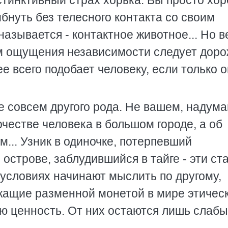
тинктивный страх хорька. Вы просто хор
ибнуть без телесного контакта со своим
называется - контактное животное... Но в
м ощущения независимости следует доро
 всего подобает человеку, если только о
е совсем другого рода. Не вашем, надум
честве человека в большом городе, а об
... Узник в одиночке, потерпевший
острове, заблудившийся в тайге - эти ст
 условиях начинают мыслить по другому,
ужащие разменной монетой в мире этичес
ую ценность. От них остаются лишь слаб