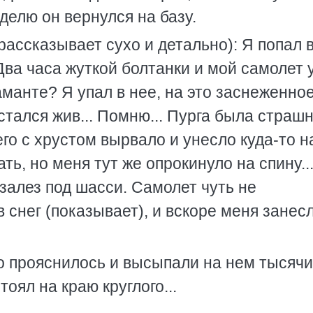
делю он вернулся на базу.
ассказывает сухо и детально): Я попал 
Два часа жуткой болтанки и мой самолет 
манте? Я упал в нее, на это заснеженно
стался жив... Помню... Пурга была страш
его с хрустом вырвало и унесло куда-то на
ть, но меня тут же опрокинуло на спину...
я залез под шасси. Самолет чуть не
снег (показывает), и вскоре меня занесл
бо прояснилось и высыпали на нем тысячи
оял на краю круглого...