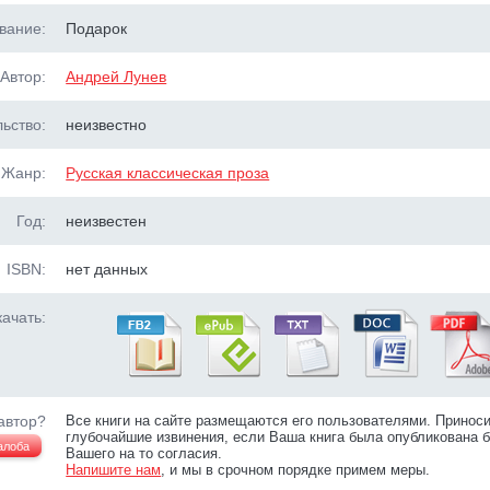
вание:
Подарок
Автор:
Андрей Лунев
ьство:
неизвестно
Жанр:
Русская классическая проза
Год:
неизвестен
ISBN:
нет данных
ачать:
автор?
Все книги на сайте размещаются его пользователями. Принос
глубочайшие извинения, если Ваша книга была опубликована б
алоба
Вашего на то согласия.
Напишите нам
, и мы в срочном порядке примем меры.