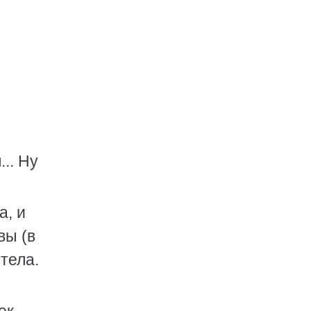
.. Ну
а, и
вы (в
 тела.