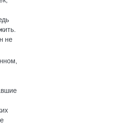
ек,
едь
жить.
н не
анном,
авшие
ких
ые