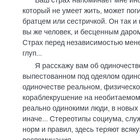
Ваш страх напоминает мне инс
который не умеет жить, может пог
братцем или сестричкой. Он так и 
вы же человек, и бесценным даро
Страх перед независимостью менее
глуп...
Я расскажу вам об одиночеств
выпестованном под одеялом одино
одиночестве реальном, физическом
кораблекрушение на необитаемом 
реально одинокими люди, в новых
иначе... Стереотипы социума, сл
норм и правил, здесь теряют всяк