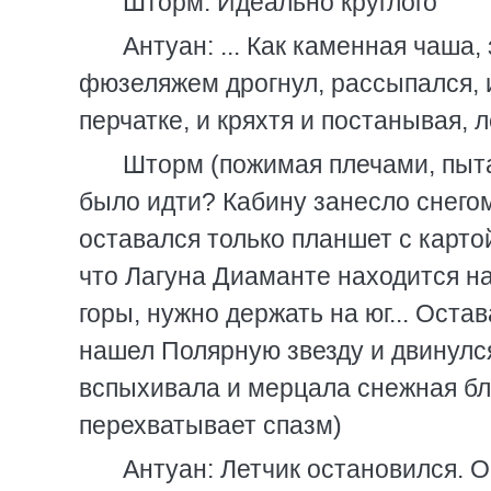
Шторм: Идеально круглого
Антуан: ... Как каменная чаша,
фюзеляжем дрогнул, рассыпался, и
перчатке, и кряхтя и постанывая, 
Шторм (пожимая плечами, пыта
было идти? Кабину занесло снегом
оставался только планшет с картой
что Лагуна Диаманте находится на 
горы, нужно держать на юг... Оста
нашел Полярную звезду и двинулся 
вспыхивала и мерцала снежная блес
перехватывает спазм)
Антуан: Летчик остановился. 