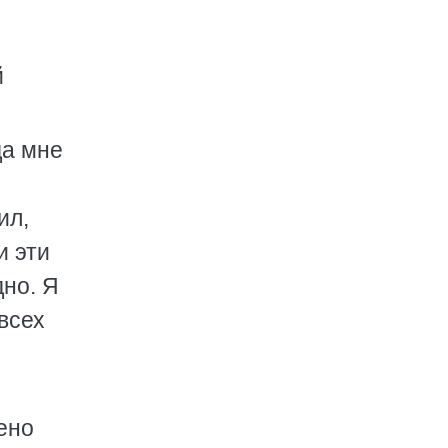
й
да мне
ил,
и эти
дно. Я
всех
ено