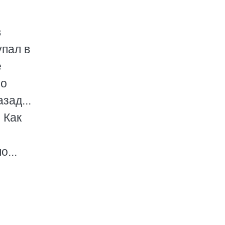
в
упал в
е
но
зад...
 Как
о...