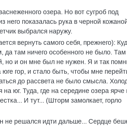
 заснеженного озера. Но вот сугроб под
з него показалась рука в черной кожано
летчик выбрался наружу.
ется вернуть самого себя, прежнего): Ку
, да там ничего особенного не было. Там
, но и он мне был не нужен. Я и так помн
юге гор, и стало быть, чтобы мне перейт
ваться до рассвета не было смысла. Холо
на юг. Туда, где на середине озера ярче 
тка... И тут... (Шторм замолкает, горло
Он не решался идти дальше... Сердце беш