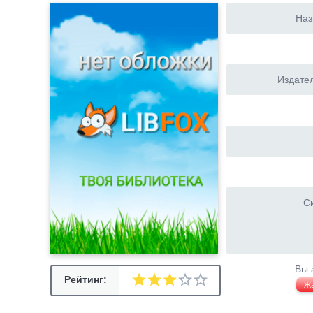
Наз
Издател
Ск
Вы 
Рейтинг:
Ж